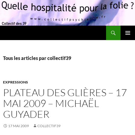
Recherche
Quelle hospitalité pour la folie?
ALLER
MENU
AU
PRINCI
CONTENU
Tous les articles par collectif39
EXPRESSIONS
PLATEAU DES GLIÈRES – 17
MAI 2009 – MICHAËL
GUYADER
17 MAI 2009
COLLECTIF39