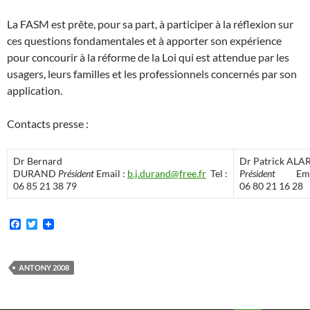
La FASM est prête, pour sa part, à participer à la réflexion sur
ces questions fondamentales et à apporter son expérience
pour concourir à la réforme de la Loi qui est attendue par les
usagers, leurs familles et les professionnels concernés par son
application.
Contacts presse :
Dr Bernard
Dr Patrick ALA
DURAND
Président
Email :
b.j.durand@free.fr
Tel :
Président
Emai
06 85 21 38 79
06 80 21 16 28
F
T
a
w
c
i
e
t
b
t
ANTONY 2008
o
e
o
r
k