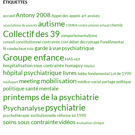
o
ÉTIQUETTES
o
k
Antony 2008
accueil
Appel des appels
art
assises
autisme
chemla
associations de parents
CEMEA
centre antonin artaud
Collectif des 39
comportementalisme
conseil constitutionnel
contrainte
débat
décryptage FondAmental
DSM
garde à vue psychiatrique
fil conducteur
folie
Groupe enfance
HAS
HDT
hospitalisation sous contrainte
humapsy
Hôpital
hôpital psychiatrique
livres
lobby fondamental
Loi de 1990
mobilisation
meeting
médico-social
partage
politique
mediapart
politique santé mentale
printemps de la psychiatrie
psychiatrie
Psychanalyse
psychothérapie institutionnelle
réforme loi 1990
soins sous contrainte
vidéos
évaluation clinique