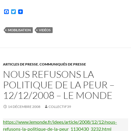
F
T
a
w
c
i
e
t
b
t
MOBILISATION
VIDÉOS
o
e
o
r
k
ARTICLES DE PRESSE
,
COMMUNIQUÉS DE PRESSE
NOUS REFUSONS LA
POLITIQUE DE LA PEUR –
12/12/2008 – LE MONDE
14 DÉCEMBRE 2008
COLLECTIF39
https://www.lemonde.fr/idees/article/2008/12/12/nous-
refusons-la-politique-de-la-peur_1130430_3232.
html