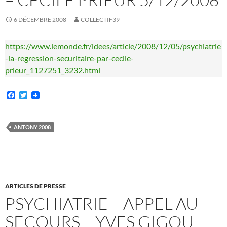
6 DÉCEMBRE 2008
COLLECTIF39
https://www.lemonde.fr/idees/article/2008/12/05/psychiatrie
-la-regression-securitaire-par-cecile-
prieur_1127251_3232.html
F
T
a
w
c
i
e
t
b
t
ANTONY 2008
o
e
o
r
k
ARTICLES DE PRESSE
PSYCHIATRIE – APPEL AU
SECOURS – YVES GIGOU –