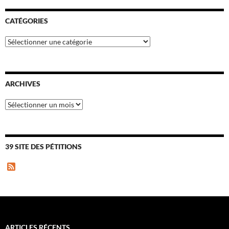
CATÉGORIES
Catégories
ARCHIVES
Archives
39 SITE DES PÉTITIONS
F
e
e
d
ARTICLES RÉCENTS