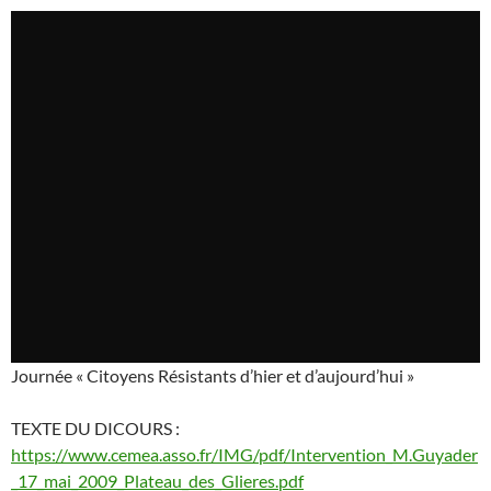
Journée « Citoyens Résistants d’hier et d’aujourd’hui »
TEXTE DU DICOURS :
https://www.cemea.asso.fr/IMG/pdf/Intervention_M.Guyader
_17_mai_2009_Plateau_des_Glieres.pdf