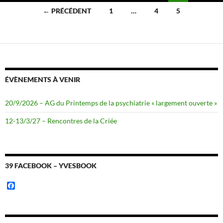
Navigation
← PRÉCÉDENT
1
…
4
5
des
articles
ÉVÈNEMENTS À VENIR
20/9/2026 – AG du Printemps de la psychiatrie « largement ouverte »
12-13/3/27 – Rencontres de la Criée
39 FACEBOOK – YVESBOOK
F
a
c
e
b