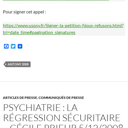
Pour signer cet appel :
https://www.uspsy.fr/Signer-la-petition-Nous-refusons.html?
tri=date_time#pagination_signatures
F
T
a
w
c
i
e
t
b
t
ANTONY 2008
o
e
o
r
k
ARTICLES DE PRESSE
,
COMMUNIQUÉS DE PRESSE
PSYCHIATRIE : LA
RÉGRESSION SÉCURITAIRE
– CÉCILE PRIEUR 5/12/2008