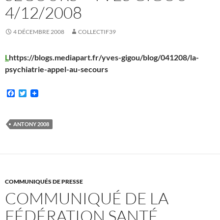
4/12/2008
4 DÉCEMBRE 2008
COLLECTIF39
L
https://blogs.mediapart.fr/yves-gigou/blog/041208/la-
psychiatrie-appel-au-secours
F
T
a
w
c
i
e
t
b
t
ANTONY 2008
o
e
o
r
k
COMMUNIQUÉS DE PRESSE
COMMUNIQUÉ DE LA
FÉDÉRATION SANTÉ