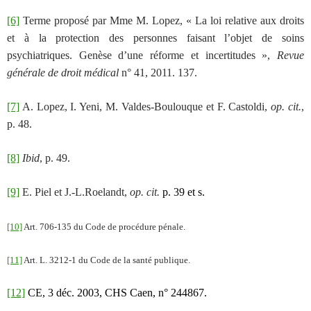
[6]
Terme proposé par Mme M. Lopez, « La loi relative aux droits
et à la protection des personnes faisant l’objet de soins
psychiatriques. Genèse d’une réforme et incertitudes »,
Revue
générale de droit médical
n° 41, 2011. 137.
[7]
A. Lopez, I. Yeni, M. Valdes-Boulouque et F. Castoldi,
op. cit.
,
p. 48.
[8]
Ibid
, p. 49.
[9]
E. Piel et J.-L.Roelandt,
op. cit.
p. 39 et s.
[10]
Art. 706-135 du Code de procédure pénale.
[11]
Art. L. 3212-1 du Code de la santé publique.
[12]
CE, 3 déc. 2003, CHS Caen, n° 244867.