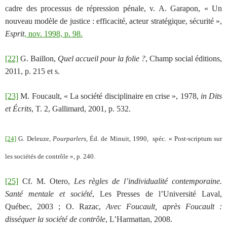
cadre des processus de répression pénale, v. A. Garapon, « Un
nouveau modèle de justice : efficacité, acteur stratégique, sécurité »,
Esprit
, nov. 1998, p. 98.
[22]
G. Baillon,
Quel accueil pour la folie ?
, Champ social éditions,
2011, p. 215 et s.
[23]
M. Foucault, « La société disciplinaire en crise », 1978,
in Dits
et Écrits
, T. 2, Gallimard, 2001, p. 532.
[24]
G. Deleuze,
Pourparlers
,
Éd. de Minuit, 1990,
spéc. «
Post-scriptum sur
les sociétés de contrôle »,
p. 240
.
[25]
Cf. M. Otero,
Les règles de l’individualité contemporaine.
Santé mentale et société
, Les Presses de l’Université Laval,
Québec, 2003 ; O. Razac,
Avec Foucault, après Foucault :
disséquer la société de contrôle
, L’Harmattan, 2008.