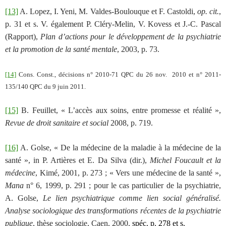
[13]
A. Lopez, I. Yeni, M. Valdes-Boulouque et F. Castoldi,
op. cit.
,
p. 31 et s. V. également P. Cléry-Melin, V. Kovess et J.-C. Pascal
(Rapport),
Plan d’actions pour le développement de la psychiatrie
et la promotion de la santé mentale
, 2003, p. 73.
[14]
Cons. Const., décisions n° 2010-71 QPC du 26 nov.
2010 et n° 2011-
135/140 QPC du 9 juin 2011.
[15]
B. Feuillet, « L’accès aux soins, entre promesse et réalité »,
Revue de droit sanitaire et social
2008, p. 719.
[16]
A. Golse, « De la médecine de la maladie à la médecine de la
santé », in P. Artières et E. Da Silva (dir.),
Michel Foucault et la
médecine
, Kimé, 2001, p. 273 ; « Vers une médecine de la santé »,
Mana
n° 6, 1999, p. 291 ; pour le cas particulier de la psychiatrie,
A. Golse,
Le lien psychiatrique comme lien social généralisé.
Analyse sociologique des transformations récentes de la psychiatrie
publique
, thèse sociologie, Caen, 2000,
spéc. p. 278 et s.