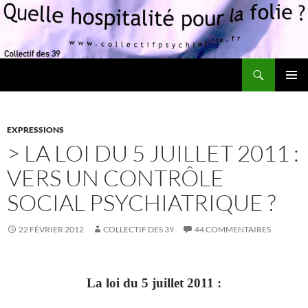
Recherche
Quelle hospitalité pour la folie?
ALLER
MENU
AU
PRINCI
CONTENU
EXPRESSIONS
> LA LOI DU 5 JUILLET 2011 :
VERS UN CONTRÔLE
SOCIAL PSYCHIATRIQUE ?
22 FÉVRIER 2012
COLLECTIF DES 39
44 COMMENTAIRES
La loi du 5 juillet 2011 :