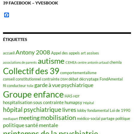
39 FACEBOOK – YVESBOOK
F
a
c
e
b
o
ÉTIQUETTES
o
k
Antony 2008
accueil
Appel des appels
art
assises
autisme
chemla
associations de parents
CEMEA
centre antonin artaud
Collectif des 39
comportementalisme
conseil constitutionnel
contrainte
débat
décryptage FondAmental
DSM
garde à vue psychiatrique
fil conducteur
folie
Groupe enfance
HAS
HDT
hospitalisation sous contrainte
humapsy
Hôpital
hôpital psychiatrique
livres
lobby fondamental
Loi de 1990
mobilisation
meeting
médico-social
partage
politique
mediapart
politique santé mentale
printemps de la psychiatrie