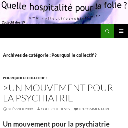
Recherche
Quelle hospitalité pour la folie?
ALLER
MENU
AU
PRINCI
CONTENU
Archives de catégorie : Pourquoi le collectif ?
POURQUOI LE COLLECTIF ?
>UN MOUVEMENT POUR
LA PSYCHIATRIE
8 FÉVRIER 2009
COLLECTIF DES 39
UN COMMENTAIRE
Un mouvement pour la psychiatrie