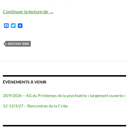
Le discours sécuritaire de Sarkozy le 2 
Continuer la lecture de
→
F
T
a
w
c
i
e
t
b
t
ANTONY 2008
o
e
o
r
k
ÉVÈNEMENTS À VENIR
20/9/2026 – AG du Printemps de la psychiatrie « largement ouverte »
12-13/3/27 – Rencontres de la Criée