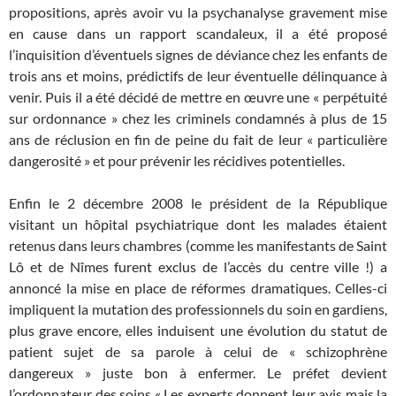
propositions, après avoir vu la psychanalyse gravement mise
en cause dans un rapport scandaleux, il a été proposé
l’inquisition d’éventuels signes de déviance chez les enfants de
trois ans et moins, prédictifs de leur éventuelle délinquance à
venir. Puis il a été décidé de mettre en œuvre une « perpétuité
sur ordonnance » chez les criminels condamnés à plus de 15
ans de réclusion en fin de peine du fait de leur « particulière
dangerosité » et pour prévenir les récidives potentielles.
Enfin le 2 décembre 2008 le président de la République
visitant un hôpital psychiatrique dont les malades étaient
retenus dans leurs chambres (comme les manifestants de Saint
Lô et de Nîmes furent exclus de l’accès du centre ville !) a
annoncé la mise en place de réformes dramatiques. Celles-ci
impliquent la mutation des professionnels du soin en gardiens,
plus grave encore, elles induisent une évolution du statut de
patient sujet de sa parole à celui de « schizophrène
dangereux » juste bon à enfermer. Le préfet devient
l’ordonnateur des soins « Les experts donnent leur avis mais la