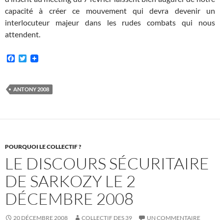
capacité à créer ce mouvement qui devra devenir un
interlocuteur majeur dans les rudes combats qui nous
attendent.
F
T
a
w
c
i
e
t
b
t
ANTONY 2008
o
e
o
r
k
POURQUOI LE COLLECTIF ?
LE DISCOURS SÉCURITAIRE
DE SARKOZY LE 2
DÉCEMBRE 2008
20 DÉCEMBRE 2008
COLLECTIF DES 39
UN COMMENTAIRE