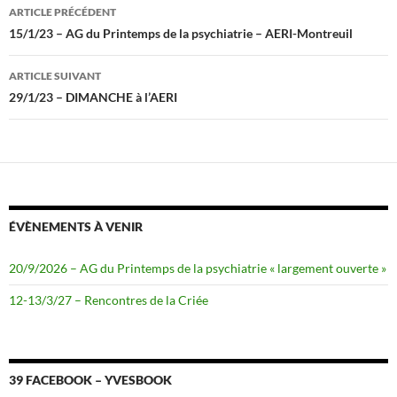
Navigation
o
r
ARTICLE PRÉCÉDENT
k
des
15/1/23 – AG du Printemps de la psychiatrie – AERI-Montreuil
articles
ARTICLE SUIVANT
29/1/23 – DIMANCHE à l’AERI
ÉVÈNEMENTS À VENIR
20/9/2026 – AG du Printemps de la psychiatrie « largement ouverte »
12-13/3/27 – Rencontres de la Criée
39 FACEBOOK – YVESBOOK