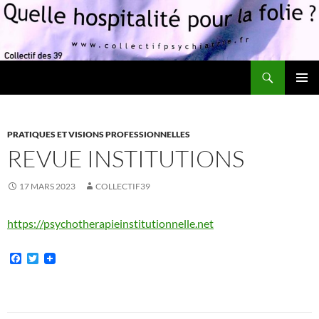
Recherche
Quelle hospitalité pour la folie?
ALLER
MENU
AU
PRINCI
CONTENU
PRATIQUES ET VISIONS PROFESSIONNELLES
REVUE INSTITUTIONS
17 MARS 2023
COLLECTIF39
https://psychotherapieinstitutionnelle.net
F
T
a
w
c
i
e
t
b
t
o
e