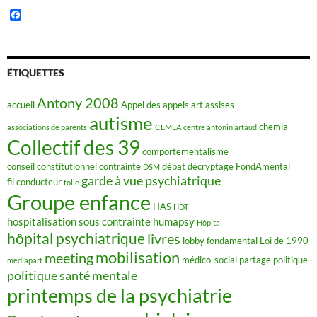
F
a
c
e
b
o
ÉTIQUETTES
o
k
Antony 2008
accueil
Appel des appels
art
assises
autisme
chemla
associations de parents
CEMEA
centre antonin artaud
Collectif des 39
comportementalisme
conseil constitutionnel
contrainte
débat
décryptage FondAmental
DSM
garde à vue psychiatrique
fil conducteur
folie
Groupe enfance
HAS
HDT
hospitalisation sous contrainte
humapsy
Hôpital
hôpital psychiatrique
livres
lobby fondamental
Loi de 1990
mobilisation
meeting
médico-social
partage
politique
mediapart
politique santé mentale
printemps de la psychiatrie