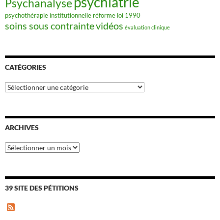
psychiatrie
Psychanalyse
psychothérapie institutionnelle
réforme loi 1990
soins sous contrainte
vidéos
évaluation clinique
CATÉGORIES
Catégories
ARCHIVES
Archives
39 SITE DES PÉTITIONS
F
e