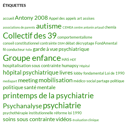
b
o
ÉTIQUETTES
o
k
Antony 2008
accueil
Appel des appels
art
assises
autisme
chemla
associations de parents
CEMEA
centre antonin artaud
Collectif des 39
comportementalisme
conseil constitutionnel
contrainte
débat
décryptage FondAmental
DSM
garde à vue psychiatrique
fil conducteur
folie
Groupe enfance
HAS
HDT
hospitalisation sous contrainte
humapsy
Hôpital
hôpital psychiatrique
livres
lobby fondamental
Loi de 1990
mobilisation
meeting
médico-social
partage
politique
mediapart
politique santé mentale
printemps de la psychiatrie
psychiatrie
Psychanalyse
psychothérapie institutionnelle
réforme loi 1990
soins sous contrainte
vidéos
évaluation clinique