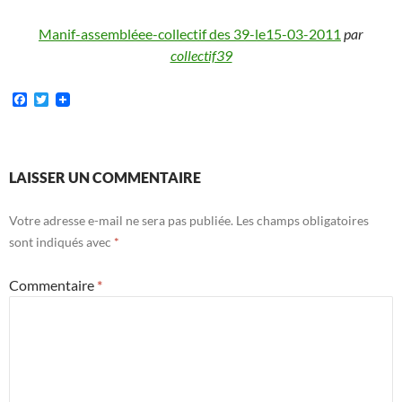
Manif-assembléee-collectif des 39-le15-03-2011
par
collectif39
F
T
a
w
c
i
e
t
b
t
o
e
LAISSER UN COMMENTAIRE
o
r
k
Votre adresse e-mail ne sera pas publiée.
Les champs obligatoires
sont indiqués avec
*
Commentaire
*