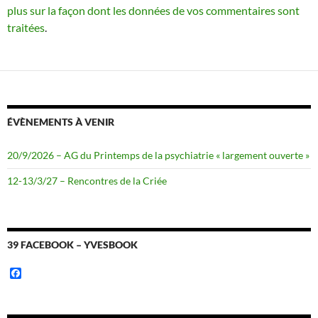
plus sur la façon dont les données de vos commentaires sont
traitées
.
ÉVÈNEMENTS À VENIR
20/9/2026 – AG du Printemps de la psychiatrie « largement ouverte »
12-13/3/27 – Rencontres de la Criée
39 FACEBOOK – YVESBOOK
F
a
c
e