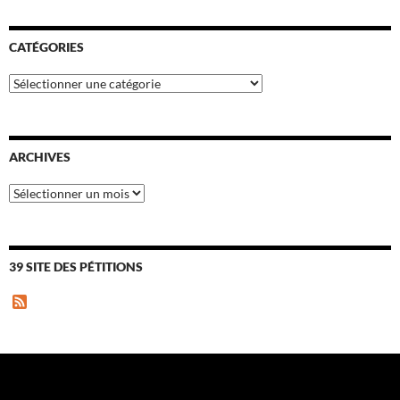
CATÉGORIES
Catégories
ARCHIVES
Archives
39 SITE DES PÉTITIONS
F
e
e
d