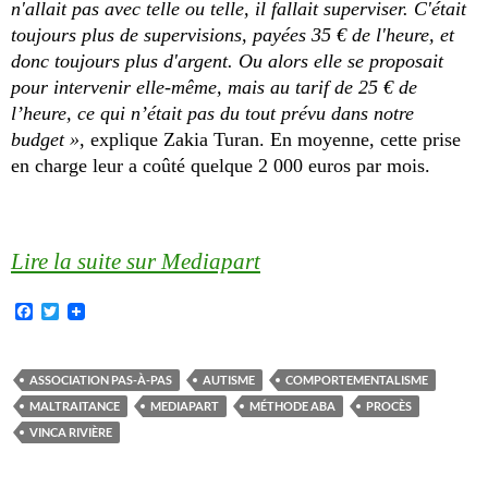
n'allait pas avec telle ou telle, il fallait superviser. C'était
toujours plus de supervisions, payées 35 € de l'heure, et
donc toujours plus d'argent. Ou alors elle se proposait
pour intervenir elle-même, mais au tarif de 25
€
de
l’heure, ce qui n’était pas du tout prévu dans notre
budget »
, explique Zakia Turan. En moyenne, cette prise
en charge leur a coûté quelque 2 000 euros par mois.
Lire la suite sur Mediapart
F
T
a
w
c
i
e
t
b
t
ASSOCIATION PAS-À-PAS
AUTISME
COMPORTEMENTALISME
o
e
MALTRAITANCE
MEDIAPART
MÉTHODE ABA
PROCÈS
o
r
k
VINCA RIVIÈRE