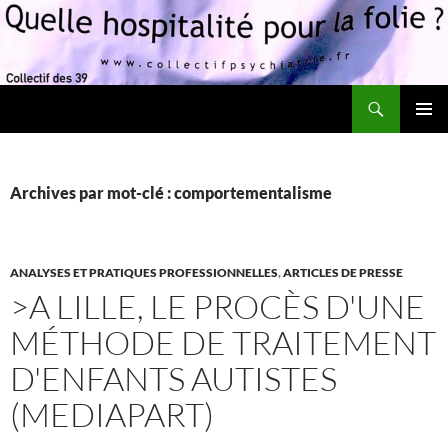
Recherche
Quelle hospitalité pour la folie?
ALLER
MENU
AU
PRINCI
CONTENU
Archives par mot-clé : comportementalisme
ANALYSES ET PRATIQUES PROFESSIONNELLES
,
ARTICLES DE PRESSE
>A LILLE, LE PROCÈS D'UNE
MÉTHODE DE TRAITEMENT
D'ENFANTS AUTISTES
(MEDIAPART)