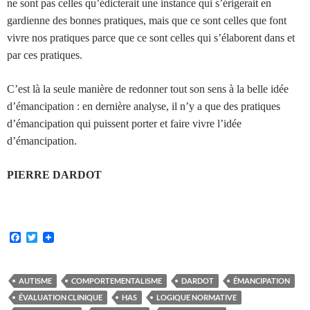
ne sont pas celles qu’édicterait une instance qui s’érigerait en
gardienne des bonnes pratiques, mais que ce sont celles que font
vivre nos pratiques parce que ce sont celles qui s’élaborent dans et
par ces pratiques.
C’est là la seule manière de redonner tout son sens à la belle idée
d’émancipation : en dernière analyse, il n’y a que des pratiques
d’émancipation qui puissent porter et faire vivre l’idée
d’émancipation.
PIERRE DARDOT
F
T
a
w
c
i
e
t
b
t
AUTISME
COMPORTEMENTALISME
DARDOT
ÉMANCIPATION
o
e
ÉVALUATION CLINIQUE
HAS
LOGIQUE NORMATIVE
o
r