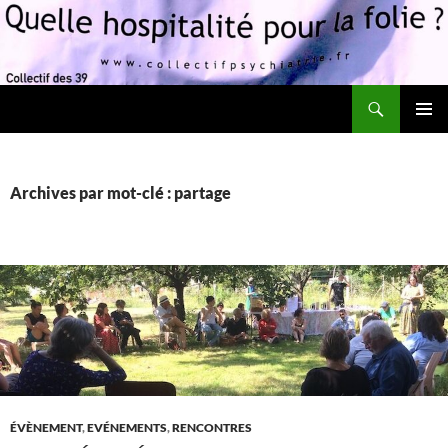
Recherche
Quelle hospitalité pour la folie?
ALLER
MENU
AU
PRINCI
CONTENU
Archives par mot-clé : partage
ÉVÈNEMENT
,
EVÉNEMENTS
,
RENCONTRES