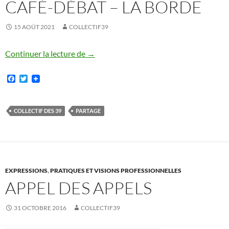
CAFÉ-DÉBAT – LA BORDE
15 AOÛT 2021
COLLECTIF39
Café-débat – La Borde
Continuer la lecture de
→
F
T
a
w
c
i
e
t
b
t
COLLECTIF DES 39
PARTAGE
o
e
o
r
k
EXPRESSIONS
,
PRATIQUES ET VISIONS PROFESSIONNELLES
APPEL DES APPELS
31 OCTOBRE 2016
COLLECTIF39