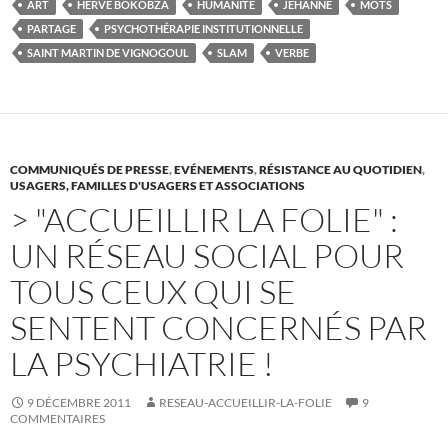
b
t
ART
HERVÉ BOKOBZA
HUMANITÉ
JEHANNE
MOTS
o
e
PARTAGE
PSYCHOTHÉRAPIE INSTITUTIONNELLE
o
r
k
SAINT MARTIN DE VIGNOGOUL
SLAM
VERBE
COMMUNIQUÉS DE PRESSE
,
EVÉNEMENTS
,
RÉSISTANCE AU QUOTIDIEN
,
USAGERS, FAMILLES D'USAGERS ET ASSOCIATIONS
> "ACCUEILLIR LA FOLIE" :
UN RÉSEAU SOCIAL POUR
TOUS CEUX QUI SE
SENTENT CONCERNÉS PAR
LA PSYCHIATRIE !
9 DÉCEMBRE 2011
RESEAU-ACCUEILLIR-LA-FOLIE
9
COMMENTAIRES