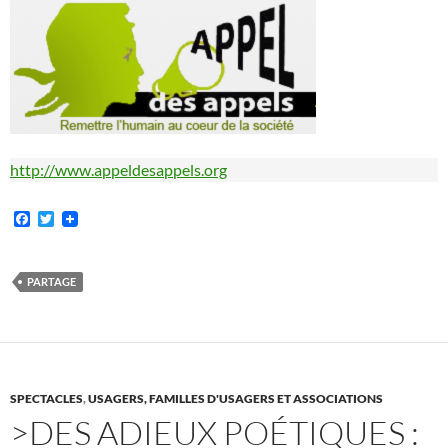
http://www.appeldesappels.org
F
T
a
w
c
i
e
t
b
t
PARTAGE
o
e
o
r
k
SPECTACLES
,
USAGERS, FAMILLES D'USAGERS ET ASSOCIATIONS
>DES ADIEUX POÉTIQUES :