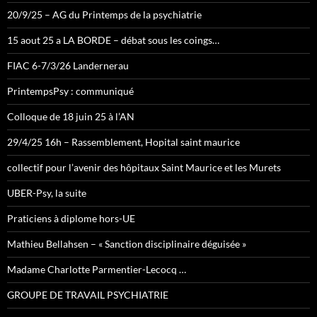
20/9/25 – AG du Printemps de la psychiatrie
15 aout 25 a LA BORDE – débat sous les coings…
FIAC 6-7/3/26 Landernerau
PrintempsPsy : communiqué
Colloque de 18 juin 25 à l’AN
29/4/25 16h – Rassemblement, Hopital saint maurice
collectif pour l’avenir des hôpitaux Saint Maurice et les Murets
UBER-Psy, la suite
Praticiens à diplome hors-UE
Mathieu Bellahsen – « Sanction disciplinaire déguisée »
Madame Charlotte Parmentier-Lecocq …
GROUPE DE TRAVAIL PSYCHIATRIE