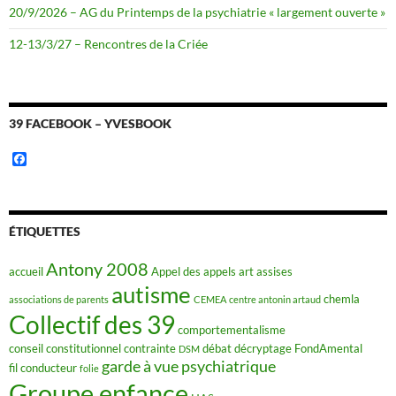
20/9/2026 – AG du Printemps de la psychiatrie « largement ouverte »
12-13/3/27 – Rencontres de la Criée
39 FACEBOOK – YVESBOOK
F
a
c
e
b
o
ÉTIQUETTES
o
k
Antony 2008
accueil
Appel des appels
art
assises
autisme
chemla
associations de parents
CEMEA
centre antonin artaud
Collectif des 39
comportementalisme
conseil constitutionnel
contrainte
débat
décryptage FondAmental
DSM
garde à vue psychiatrique
fil conducteur
folie
Groupe enfance