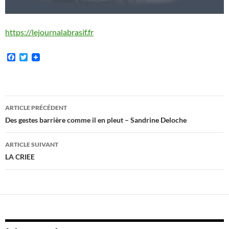
https://lejournalabrasif.fr
F
T
a
w
c
i
e
t
b
t
o
e
Navigation
o
r
ARTICLE PRÉCÉDENT
k
des
Des gestes barrière comme il en pleut – Sandrine Deloche
articles
ARTICLE SUIVANT
LA CRIEE