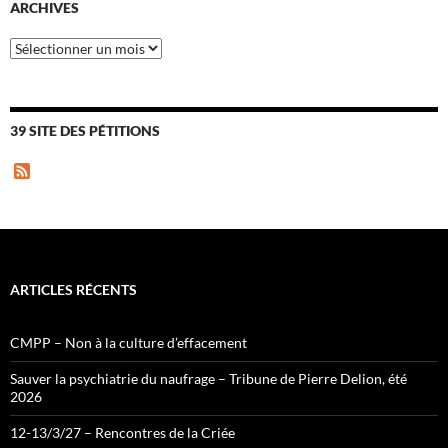
ARCHIVES
Archives
39 SITE DES PÉTITIONS
F
e
e
d
ARTICLES RÉCENTS
CMPP – Non à la culture d’effacement
Sauver la psychiatrie du naufrage – Tribune de Pierre Delion, été
2026
12-13/3/27 – Rencontres de la Criée