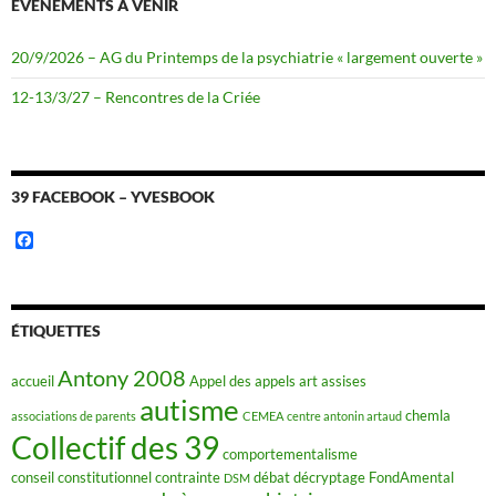
ÉVÈNEMENTS À VENIR
20/9/2026 – AG du Printemps de la psychiatrie « largement ouverte »
12-13/3/27 – Rencontres de la Criée
39 FACEBOOK – YVESBOOK
F
a
c
e
b
o
ÉTIQUETTES
o
k
Antony 2008
accueil
Appel des appels
art
assises
autisme
chemla
associations de parents
CEMEA
centre antonin artaud
Collectif des 39
comportementalisme
conseil constitutionnel
contrainte
débat
décryptage FondAmental
DSM