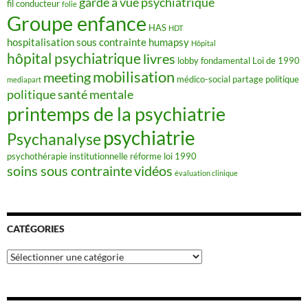
garde à vue psychiatrique
fil conducteur
folie
Groupe enfance
HAS
HDT
hospitalisation sous contrainte
humapsy
Hôpital
hôpital psychiatrique
livres
lobby fondamental
Loi de 1990
mobilisation
meeting
médico-social
partage
politique
mediapart
politique santé mentale
printemps de la psychiatrie
psychiatrie
Psychanalyse
psychothérapie institutionnelle
réforme loi 1990
soins sous contrainte
vidéos
évaluation clinique
CATÉGORIES
Catégories