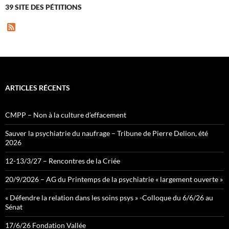
39 SITE DES PÉTITIONS
F
e
e
d
ARTICLES RÉCENTS
CMPP – Non à la culture d’effacement
Sauver la psychiatrie du naufrage – Tribune de Pierre Delion, été
2026
12-13/3/27 – Rencontres de la Criée
20/9/2026 – AG du Printemps de la psychiatrie « largement ouverte »
« Défendre la relation dans les soins psys » -Colloque du 6/6/26 au
Sénat
17/6/26 Fondation Vallée