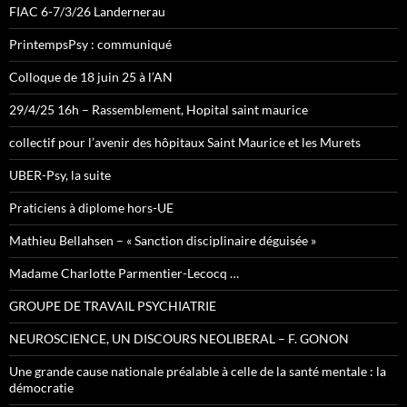
FIAC 6-7/3/26 Landernerau
PrintempsPsy : communiqué
Colloque de 18 juin 25 à l’AN
29/4/25 16h – Rassemblement, Hopital saint maurice
collectif pour l’avenir des hôpitaux Saint Maurice et les Murets
UBER-Psy, la suite
Praticiens à diplome hors-UE
Mathieu Bellahsen – « Sanction disciplinaire déguisée »
Madame Charlotte Parmentier-Lecocq …
GROUPE DE TRAVAIL PSYCHIATRIE
NEUROSCIENCE, UN DISCOURS NEOLIBERAL – F. GONON
Une grande cause nationale préalable à celle de la santé mentale : la
démocratie