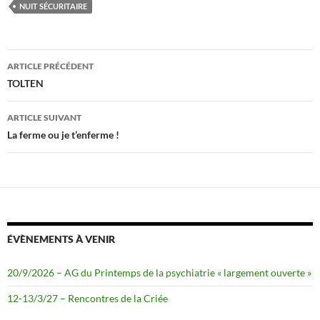
b
t
NUIT SÉCURITAIRE
o
e
o
r
k
Navigation
ARTICLE PRÉCÉDENT
des
TOLTEN
articles
ARTICLE SUIVANT
La ferme ou je t’enferme !
ÉVÈNEMENTS À VENIR
20/9/2026 – AG du Printemps de la psychiatrie « largement ouverte »
12-13/3/27 – Rencontres de la Criée