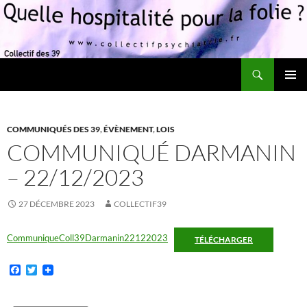
Recherche
Quelle hospitalité pour la folie?
ALLER
MENU
AU
PRINCI
CONTENU
COMMUNIQUÉS DES 39
,
ÉVÈNEMENT
,
LOIS
COMMUNIQUÉ DARMANIN
– 22/12/2023
27 DÉCEMBRE 2023
COLLECTIF39
CommuniqueColl39Darmanin22122023
TÉLÉCHARGER
F
T
a
w
c
i
e
t