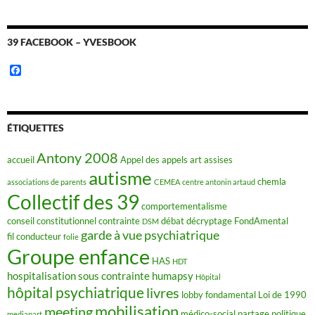
39 FACEBOOK – YVESBOOK
F
a
c
e
b
o
ÉTIQUETTES
o
k
Antony 2008
accueil
Appel des appels
art
assises
autisme
chemla
associations de parents
CEMEA
centre antonin artaud
Collectif des 39
comportementalisme
conseil constitutionnel
contrainte
débat
décryptage FondAmental
DSM
garde à vue psychiatrique
fil conducteur
folie
Groupe enfance
HAS
HDT
hospitalisation sous contrainte
humapsy
Hôpital
hôpital psychiatrique
livres
lobby fondamental
Loi de 1990
mobilisation
meeting
médico-social
partage
politique
mediapart