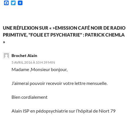
F
T
a
w
c
i
e
t
b
t
o
e
UNE RÉFLEXION SUR « >EMISSION CAFÉ NOIR DE RADIO
o
r
PRIMITIVE, "FOLIE ET PSYCHIATRIE" : PATRICK CHEMLA
k
»
Brochet Alain
5 AVRIL 2016 À 10 H 39 MIN
Madame ,Monsieur bonjour,
J’aimerai pouvoir recevoir votre lettre mensuelle.
Bien cordialement
Alain ISP en pédopsychiatrie sur l’hôpital de Niort 79