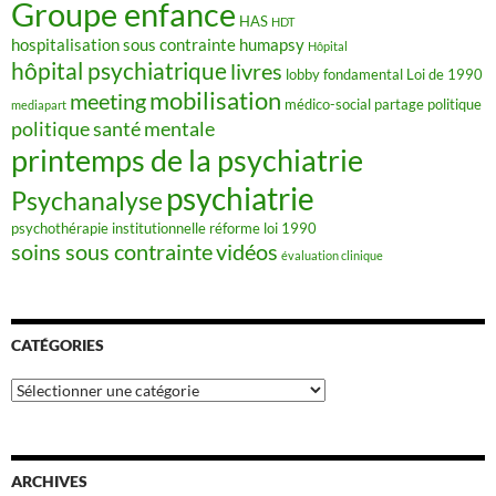
Groupe enfance
HAS
HDT
hospitalisation sous contrainte
humapsy
Hôpital
hôpital psychiatrique
livres
lobby fondamental
Loi de 1990
mobilisation
meeting
médico-social
partage
politique
mediapart
politique santé mentale
printemps de la psychiatrie
psychiatrie
Psychanalyse
psychothérapie institutionnelle
réforme loi 1990
soins sous contrainte
vidéos
évaluation clinique
CATÉGORIES
Catégories
ARCHIVES