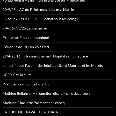
FondaMental – sans filtre ni analyse sur FranceInter ?
20/9/25 – AG du Printemps de la psychiatrie
15 aout 25 a LA BORDE – débat sous les coings…
FIAC 6-7/3/26 Landernerau
PrintempsPsy : communiqué
Colloque de 18 juin 25 à l’AN
29/4/25 16h – Rassemblement, Hopital saint maurice
collectif pour l’avenir des hôpitaux Saint Maurice et les Murets
UBER-Psy, la suite
Praticiens à diplome hors-UE
Mathieu Bellahsen – « Sanction disciplinaire déguisée »
Madame Charlotte Parmentier-Lecocq …
GROUPE DE TRAVAIL PSYCHIATRIE