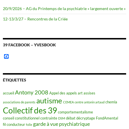
20/9/2026 – AG du Printemps de la psychiatrie « largement ouverte »
12-13/3/27 – Rencontres de la Criée
39 FACEBOOK – YVESBOOK
F
a
c
e
b
o
ÉTIQUETTES
o
k
Antony 2008
accueil
Appel des appels
art
assises
autisme
chemla
associations de parents
CEMEA
centre antonin artaud
Collectif des 39
comportementalisme
conseil constitutionnel
contrainte
débat
décryptage FondAmental
DSM
garde à vue psychiatrique
fil conducteur
folie