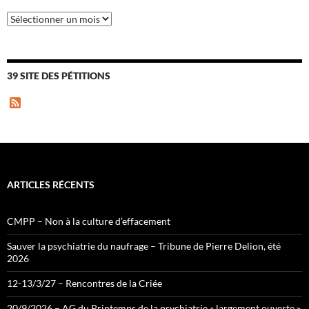
Archives
39 SITE DES PÉTITIONS
F
e
e
d
ARTICLES RÉCENTS
CMPP – Non à la culture d’effacement
Sauver la psychiatrie du naufrage – Tribune de Pierre Delion, été
2026
12-13/3/27 – Rencontres de la Criée
20/9/2026 – AG du Printemps de la psychiatrie « largement ouverte »