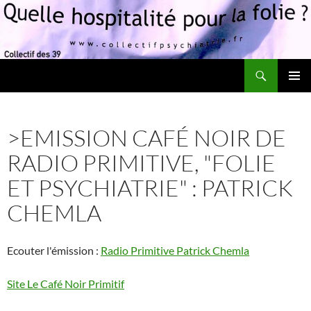
Recherche
Quelle hospitalité pour la folie?
ALLER
MENU
AU
PRINCI
CONTENU
>EMISSION CAFÉ NOIR DE
RADIO PRIMITIVE, "FOLIE
ET PSYCHIATRIE" : PATRICK
CHEMLA
Ecouter l'émission :
Radio Primitive Patrick Chemla
Site Le Café Noir Primitif