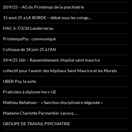
20/9/25 – AG du Printemps de la psychiatrie
15 aout 25 a LA BORDE – débat sous les coings…
FIAC 6-7/3/26 Landernerau
PrintempsPsy : communiqué
Colloque de 18 juin 25 à l’AN
29/4/25 16h – Rassemblement, Hopital saint maurice
collectif pour l’avenir des hôpitaux Saint Maurice et les Murets
UBER-Psy, la suite
Praticiens à diplome hors-UE
Mathieu Bellahsen – « Sanction disciplinaire déguisée »
Madame Charlotte Parmentier-Lecocq …
GROUPE DE TRAVAIL PSYCHIATRIE