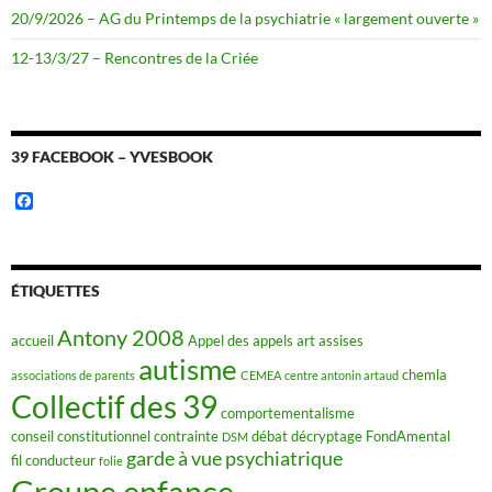
20/9/2026 – AG du Printemps de la psychiatrie « largement ouverte »
12-13/3/27 – Rencontres de la Criée
39 FACEBOOK – YVESBOOK
F
a
c
e
b
o
ÉTIQUETTES
o
k
Antony 2008
accueil
Appel des appels
art
assises
autisme
chemla
associations de parents
CEMEA
centre antonin artaud
Collectif des 39
comportementalisme
conseil constitutionnel
contrainte
débat
décryptage FondAmental
DSM
garde à vue psychiatrique
fil conducteur
folie
Groupe enfance