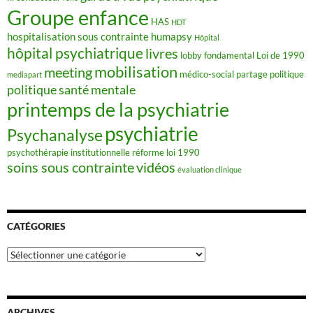
Groupe enfance
HAS
HDT
hospitalisation sous contrainte
humapsy
Hôpital
hôpital psychiatrique
livres
lobby fondamental
Loi de 1990
mobilisation
meeting
médico-social
partage
politique
mediapart
politique santé mentale
printemps de la psychiatrie
psychiatrie
Psychanalyse
psychothérapie institutionnelle
réforme loi 1990
soins sous contrainte
vidéos
évaluation clinique
CATÉGORIES
Catégories
ARCHIVES