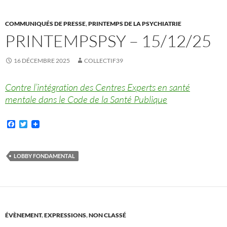
COMMUNIQUÉS DE PRESSE
,
PRINTEMPS DE LA PSYCHIATRIE
PRINTEMPSPSY – 15/12/25
16 DÉCEMBRE 2025
COLLECTIF39
Contre l’intégration des Centres Experts en santé
mentale dans le Code de la Santé Publique
F
T
a
w
c
i
e
t
b
t
LOBBY FONDAMENTAL
o
e
o
r
k
ÉVÈNEMENT
,
EXPRESSIONS
,
NON CLASSÉ