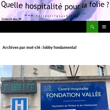
Recherche
Quelle hospitalité pour la folie?
ALLER
MENU
AU
PRINCI
CONTENU
Archives par mot-clé : lobby fondamental