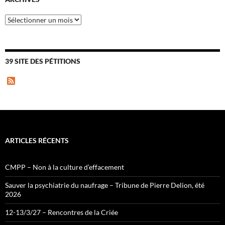
Archives
39 SITE DES PÉTITIONS
F
e
e
d
ARTICLES RÉCENTS
CMPP – Non à la culture d’effacement
Sauver la psychiatrie du naufrage – Tribune de Pierre Delion, été
2026
12-13/3/27 – Rencontres de la Criée