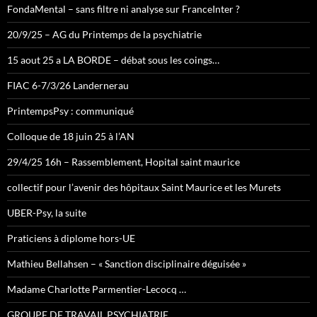
FondaMental – sans filtre ni analyse sur FranceInter ?
20/9/25 – AG du Printemps de la psychiatrie
15 aout 25 a LA BORDE – débat sous les coings…
FIAC 6-7/3/26 Landernerau
PrintempsPsy : communiqué
Colloque de 18 juin 25 à l’AN
29/4/25 16h – Rassemblement, Hopital saint maurice
collectif pour l’avenir des hôpitaux Saint Maurice et les Murets
UBER-Psy, la suite
Praticiens à diplome hors-UE
Mathieu Bellahsen – « Sanction disciplinaire déguisée »
Madame Charlotte Parmentier-Lecocq …
GROUPE DE TRAVAIL PSYCHIATRIE