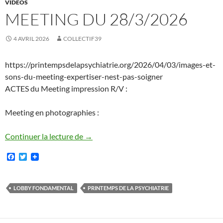
VIDEOS
MEETING DU 28/3/2026
4 AVRIL 2026
COLLECTIF39
https://printempsdelapsychiatrie.org/2026/04/03/images-et-
sons-du-meeting-expertiser-nest-pas-soigner
ACTES du Meeting impression R/V :
Meeting en photographies :
MEETING du 28/3/2026
Continuer la lecture de
→
F
T
a
w
c
i
e
t
b
t
LOBBY FONDAMENTAL
PRINTEMPS DE LA PSYCHIATRIE
o
e
o
r
k