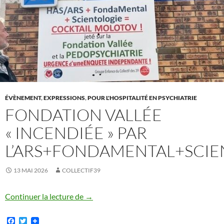
ÉVÈNEMENT
,
EXPRESSIONS
,
POUR L'HOSPITALITÉ EN PSYCHIATRIE
FONDATION VALLÉE
« INCENDIÉE » PAR
L’ARS+FONDAMENTAL+SCIE
13 MAI 2026
COLLECTIF39
Fondation Vallée « incendiée » par l’AR
Continuer la lecture de
→
F
T