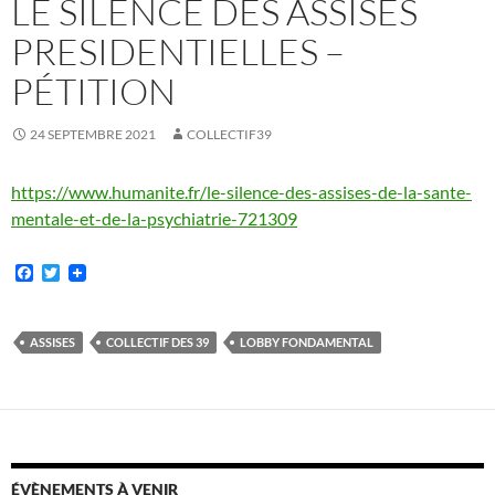
LE SILENCE DES ASSISES
PRESIDENTIELLES –
PÉTITION
24 SEPTEMBRE 2021
COLLECTIF39
https://www.humanite.fr/le-silence-des-assises-de-la-sante-
mentale-et-de-la-psychiatrie-721309
F
T
a
w
c
i
e
t
b
t
ASSISES
COLLECTIF DES 39
LOBBY FONDAMENTAL
o
e
o
r
k
ÉVÈNEMENTS À VENIR