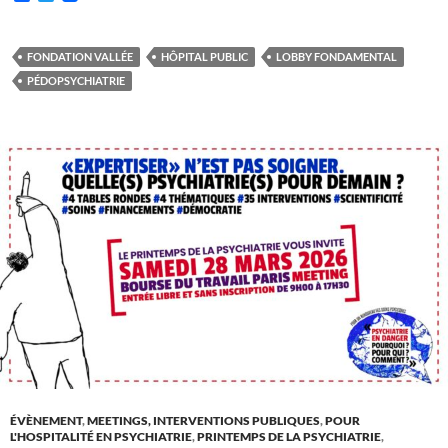
a
w
c
i
e
t
b
t
FONDATION VALLÉE
HÔPITAL PUBLIC
LOBBY FONDAMENTAL
o
e
PÉDOPSYCHIATRIE
o
r
k
ÉVÈNEMENT
,
MEETINGS, INTERVENTIONS PUBLIQUES
,
POUR
L'HOSPITALITÉ EN PSYCHIATRIE
,
PRINTEMPS DE LA PSYCHIATRIE
,