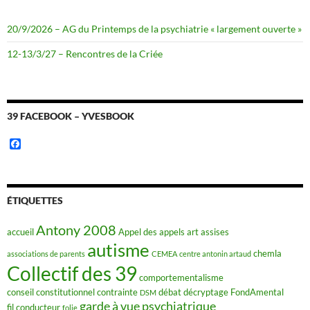
20/9/2026 – AG du Printemps de la psychiatrie « largement ouverte »
12-13/3/27 – Rencontres de la Criée
39 FACEBOOK – YVESBOOK
F
a
c
e
b
o
ÉTIQUETTES
o
k
Antony 2008
accueil
Appel des appels
art
assises
autisme
chemla
associations de parents
CEMEA
centre antonin artaud
Collectif des 39
comportementalisme
conseil constitutionnel
contrainte
débat
décryptage FondAmental
DSM
garde à vue psychiatrique
fil conducteur
folie