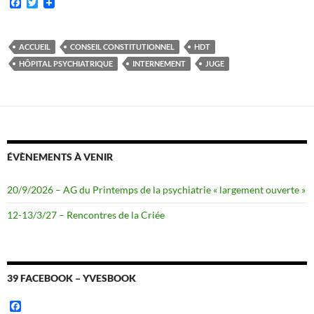
F
T
a
w
c
i
e
t
b
t
ACCUEIL
CONSEIL CONSTITUTIONNEL
HDT
o
e
HÔPITAL PSYCHIATRIQUE
INTERNEMENT
JUGE
o
r
k
ÉVÈNEMENTS À VENIR
20/9/2026 – AG du Printemps de la psychiatrie « largement ouverte »
12-13/3/27 – Rencontres de la Criée
39 FACEBOOK – YVESBOOK
F