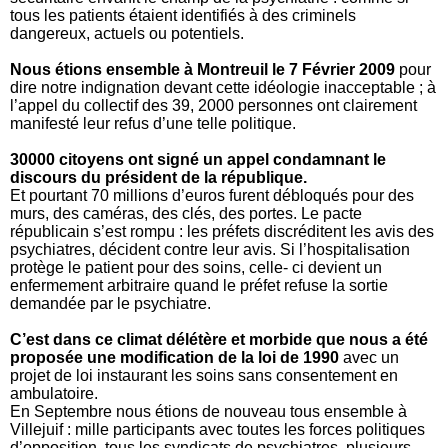
tous les patients étaient identifiés à des criminels
dangereux, actuels ou potentiels.
Nous étions ensemble à Montreuil le 7 Février 2009
pour
dire notre indignation devant cette idéologie inacceptable ; à
l’appel du collectif des 39, 2000 personnes ont clairement
manifesté leur refus d’une telle politique.
30000 citoyens ont signé un appel condamnant le
discours du président de la république.
Et pourtant 70 millions d’euros furent débloqués pour des
murs, des caméras, des clés, des portes. Le pacte
républicain s’est rompu : les préfets discréditent les avis des
psychiatres, décident contre leur avis. Si l’hospitalisation
protège le patient pour des soins, celle- ci devient un
enfermement arbitraire quand le préfet refuse la sortie
demandée par le psychiatre.
C’est dans ce climat délétère et morbide que nous a été
proposée une modification de la loi de 1990
avec un
projet de loi instaurant les soins sans consentement en
ambulatoire.
En Septembre nous étions de nouveau tous ensemble à
Villejuif : mille participants avec toutes les forces politiques
d’opposition, tous les syndicats de psychiatres, plusieurs