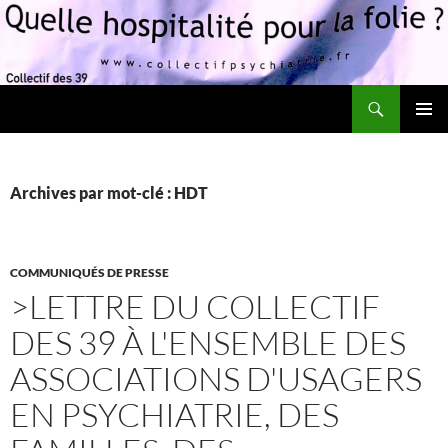
Recherche
Quelle hospitalité pour la folie?
ALLER
MENU
AU
PRINCI
CONTENU
Archives par mot-clé : HDT
COMMUNIQUÉS DE PRESSE
>LETTRE DU COLLECTIF
DES 39 À L'ENSEMBLE DES
ASSOCIATIONS D'USAGERS
EN PSYCHIATRIE, DES