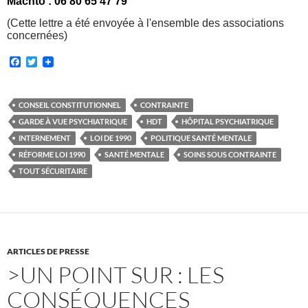
Machto :
06 80 65 47 79
(Cette lettre a été envoyée à l'ensemble des associations
concernées)
F
T
a
w
c
i
e
t
b
t
CONSEIL CONSTITUTIONNEL
CONTRAINTE
o
e
GARDE À VUE PSYCHIATRIQUE
HDT
HÔPITAL PSYCHIATRIQUE
o
r
k
INTERNEMENT
LOI DE 1990
POLITIQUE SANTÉ MENTALE
RÉFORME LOI 1990
SANTÉ MENTALE
SOINS SOUS CONTRAINTE
TOUT SÉCURITAIRE
ARTICLES DE PRESSE
>UN POINT SUR : LES
CONSÉQUENCES