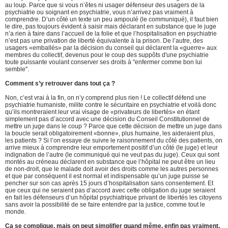
au loup. Parce que si vous n’êtes ni usager défenseur des usagers de la
psychiatrie ou soignant en psychiatrie, vous n’arrivez pas vraiment à
comprendre. D’un côté un texte un peu ampoulé (le communiqué), il faut bien
le dire, pas toujours évident à saisir mais déclarant en substance que le juge
n’a rien à faire dans l’accueil de la folie et que l’hospitalisation en psychiatrie
n’est pas une privation de liberté équivalente à la prison. De l’autre, des
usagers «emballés» par la décision du conseil qui déclarent la «guerre» aux
membres du collectif, devenus pour le coup des suppôts d'une psychiatrie
toute puissante voulant conserver ses droits à "enfermer comme bon lui
semble".
Comment s’y retrouver dans tout ça ?
Non, c’est vrai à la fin, on n’y comprend plus rien ! Le collectif défend une
psychiatrie humaniste, milite contre le sécuritaire en psychiatrie et voilà donc
qu’ils montreraient leur vrai visage de «privateurs de libertés» en étant
simplement pas d’accord avec une décision du Conseil Constitutionnel de
mettre un juge dans le coup ? Parce que cette décision de mettre un juge dans
la boucle serait obligatoirement «bonne», plus humaine, les aideraient plus,
les patients ? Si l’on essaye de suivre le raisonnement du côté des patients, on
arrive mieux à comprendre leur emportement positif d’un côté (le juge) et leur
indignation de l’autre (le communiqué qui ne veut pas du juge). Ceux qui sont
montés au créneau déclarent en substance que l’hôpital ne peut être un lieu
de non-droit, que le malade doit avoir des droits comme les autres personnes
et que par conséquent il est normal et indispensable qu’un juge puisse se
pencher sur son cas après 15 jours d’hospitalisation sans consentement. Et
que ceux qui ne seraient pas d’accord avec cette obligation du juge seraient
en fait les défenseurs d’un hôpital psychiatrique privant de libertés les citoyens
sans avoir la possibilité de se faire entendre par la justice, comme tout le
monde.
Ca se complique, mais on peut simplifier quand même, enfin pas vraiment.