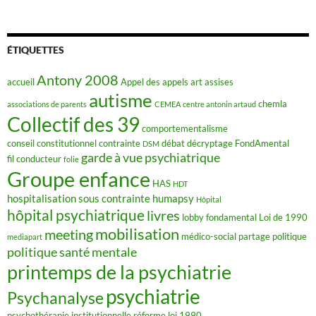
a
c
e
b
o
ÉTIQUETTES
o
k
Antony 2008
accueil
Appel des appels
art
assises
autisme
chemla
associations de parents
CEMEA
centre antonin artaud
Collectif des 39
comportementalisme
conseil constitutionnel
contrainte
débat
décryptage FondAmental
DSM
garde à vue psychiatrique
fil conducteur
folie
Groupe enfance
HAS
HDT
hospitalisation sous contrainte
humapsy
Hôpital
hôpital psychiatrique
livres
lobby fondamental
Loi de 1990
mobilisation
meeting
médico-social
partage
politique
mediapart
politique santé mentale
printemps de la psychiatrie
psychiatrie
Psychanalyse
psychothérapie institutionnelle
réforme loi 1990