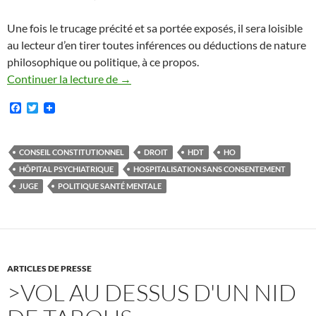
Une fois le trucage précité et sa portée exposés, il sera loisible
au lecteur d’en tirer toutes inférences ou déductions de nature
philosophique ou politique, à ce propos.
>Un point sur : les conséquences législat
Continuer la lecture de
→
F
T
a
w
c
i
e
t
b
t
CONSEIL CONSTITUTIONNEL
DROIT
HDT
HO
o
e
HÔPITAL PSYCHIATRIQUE
HOSPITALISATION SANS CONSENTEMENT
o
r
k
JUGE
POLITIQUE SANTÉ MENTALE
ARTICLES DE PRESSE
>VOL AU DESSUS D'UN NID