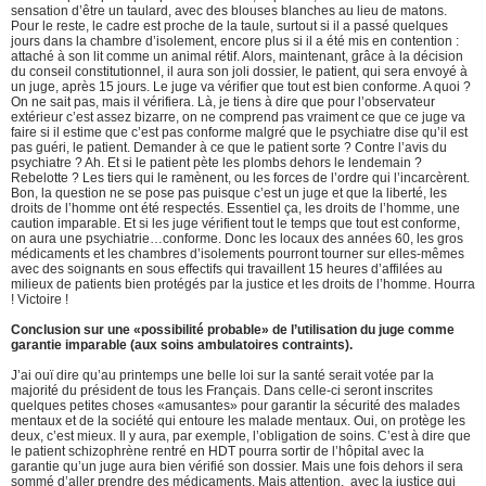
sensation d’être un taulard, avec des blouses blanches au lieu de matons.
Pour le reste, le cadre est proche de la taule, surtout si il a passé quelques
jours dans la chambre d’isolement, encore plus si il a été mis en contention :
attaché à son lit comme un animal rétif. Alors, maintenant, grâce à la décision
du conseil constitutionnel, il aura son joli dossier, le patient, qui sera envoyé à
un juge, après 15 jours. Le juge va vérifier que tout est bien conforme. A quoi ?
On ne sait pas, mais il vérifiera. Là, je tiens à dire que pour l’observateur
extérieur c’est assez bizarre, on ne comprend pas vraiment ce que ce juge va
faire si il estime que c’est pas conforme malgré que le psychiatre dise qu’il est
pas guéri, le patient. Demander à ce que le patient sorte ? Contre l’avis du
psychiatre ? Ah. Et si le patient pète les plombs dehors le lendemain ?
Rebelotte ? Les tiers qui le ramènent, ou les forces de l’ordre qui l’incarcèrent.
Bon, la question ne se pose pas puisque c’est un juge et que la liberté, les
droits de l’homme ont été respectés. Essentiel ça, les droits de l’homme, une
caution imparable. Et si les juge vérifient tout le temps que tout est conforme,
on aura une psychiatrie…conforme. Donc les locaux des années 60, les gros
médicaments et les chambres d’isolements pourront tourner sur elles-mêmes
avec des soignants en sous effectifs qui travaillent 15 heures d’affilées au
milieux de patients bien protégés par la justice et les droits de l’homme. Hourra
! Victoire !
Conclusion sur une «possibilité probable» de l’utilisation du juge comme
garantie imparable (aux soins ambulatoires contraints).
J’ai ouï dire qu’au printemps une belle loi sur la santé serait votée par la
majorité du président de tous les Français. Dans celle-ci seront inscrites
quelques petites choses «amusantes» pour garantir la sécurité des malades
mentaux et de la société qui entoure les malade mentaux. Oui, on protège les
deux, c’est mieux. Il y aura, par exemple, l’obligation de soins. C’est à dire que
le patient schizophrène rentré en HDT pourra sortir de l’hôpital avec la
garantie qu’un juge aura bien vérifié son dossier. Mais une fois dehors il sera
sommé d’aller prendre des médicaments. Mais attention, avec la justice qui