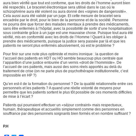
aura bien vérifié que tout est conforme, que les droits de l’homme auront bien
été respectés. Le bracelet électronique sera utilisé dans le cas où le
schizophrène aura été violent ou aura donné des «signes de dangerosité».
Cela aussi aura été validé par un juge. Et cette mesure de bracelet sera
encadrée par le droit, pour le bien de la personne et de la société. Personne
ne pourra dire que forcer des malades mentaux à prendre des médicaments,
sans être enfermés à l’hôpital, avec la possibilité de sortir d’une hospitalisation
sous contrainte grâce à un juge est une mauvaise chose. Puisque tout aura été
vérifié, mis en conformité avec les droits de l’Homme ! Quant à les obliger à
prendre des médicaments, puisque la justice sera passée par là et que les
patients ne seront plus enfermés abusivement, où est le problème ?
Pour finir sur une note plus optimiste et moins ironique : la question de
l’accueil des patients en HDT ou HO semble beaucoup plus centrale que
l’apparition d’une justice entourée d’un vernis «droit de l’hommiste». De
l’accueil de ces patients, mais aussi des soins réels apportés au delà du
traitement de crise (on ne parle plus de psychothérapie institutionnelle, c’est
impossible en HP ?)
Qu’en est-il de la formation du personnel ? De la qualité relationnelle entre ces
personnels et les patients ? A quand une réelle volonté de moyens pour
permettre que les patients sortent le plus tôt possible de ces moments difficiles
de mise à l’écart ?
Patients qui pourraient effectuer un «séjour contraint» mais respectueux,
humain, thérapeutique et accueillis simplement comme des personnes en
souffrance par des personnels soignants bien formés et en nombre suffisant ?
P.H