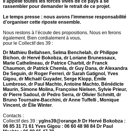
Il appelle toutes les forces vives de ce pays à se
rassembler pour demander le retrait de ce projet
.
Le temps presse : nous avons l’immense responsabilité
d’organiser cette riposte ensemble.
Nous restons à l’écoute des propositions. Nous en ferons
également. Bien cordialement à vous,
pour le Collectif des 39 :
Dr Mathieu Bellahsen, Selma Benchelah, dr Philippe
Bichon, dr Hervé Bokobza, dr Loriane Brunessaux,
Marie Cathelineau, dr Patrice Charbit, dr Franck
Chaumon, dr Patrick Chemla, dr Guy Dana, dr Alexandra
De Seguin, dr Roger Ferreri, dr Sarah Gatignol, Yves
Gigou, dr Michaël Guyader, Serge Klopp, Émile
Lumbroso, dr Paul Machto, Antoine Machto, Bénédicte
Maurin, Simone Molina, Françoise Nielsen, Sylvie Prieur,
dr Pierre Sadoul, dr Pedro Serra, dr Olivier Schmitt, dr
Bruno Tournaire-Bacchini, dr Anne Tuffelli , Monique
Vincent, dr Élie Winter
.
Contacts :
Collectif des 39 :
yglns39@orange.fr Dr Hervé Bokobza :
06 85 31 71 61 Yves Gigou :
06 60 48 98 84 Dr Paul