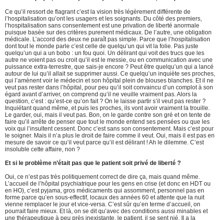
Ce qu’il ressort de flagrant c’est la vision très légèrement différente de
l’hospitalisation qu’ont les usagers et les soignants. Du côté des premiers,
l’hospitalisation sans consentement est une privation de liberté anormale
puisque basée sur des critères purement médicaux. De l’autre, une obligation
médicale. L’accord des deux ne paraît pas simple. Parce que l’hospitalisation
dont tout le monde parle c’est celle de quelqu’un qui vit la folie. Pas juste
quelqu’un qui a un bobo : un fou quoi. Un délirant qui voit des trucs que les
autre ne voient pas ou croit qu’il est le messie, ou en communication avec une
puissance extra-terrestre, que sais-je encore ? Peut être quelqu’un qui a lancé
autour de lui qu’il allait se supprimer aussi. Ce quelqu’un inquiète ses proches,
qui l’amènent voir le médecin et son hôpital plein de blouses blanches. Et il ne
veut pas rester dans l’hôpital, pour peu qu’il soit convaincu d’un complot à son
égard avant d’arriver, on comprend qu’il ne veuille vraiment pas. Alors la
question, c’est : qu’est-ce qu’on fait ? On le laisse partir s’il veut pas rester ?
Inquiétant quand même, et puis les proches, ils vont avoir vraiment la trouille.
Le garder, oui, mais il veut pas. Bon, on le garde contre son gré et on tente de
faire qu’il arrête de penser que tout le monde entend ses pensées ou que les
voix qui l’insultent cessent. Donc c’est sans son consentement. Mais c’est pour
le soigner. Mais il n’a plus le droit de faire comme il veut. Oui, mais il est pas en
mesure de savoir ce qu’il veut parce qu’il est délirant ! Ah le dilemme. C’est
insoluble cette affaire, non ?
Et si le problème n’était pas que le patient soit privé de liberté ?
Oui, ce n’est pas très politiquement correct de dire ça, mais quand même.
L’accueil de l’hôpital psychiatrique pour les gens en crise (et donc en HDT ou
en HO), c’est pyjama, gros médicaments qui assomment, personnel pas en
forme parce qu’en sous-effectif, locaux des années 60 et attente que la nuit
vienne remplacer le jour et vice-versa. C’est sûr qu’en terme d’accueil, on
pourrait faire mieux. Et là, on se dit qu’avec des conditions aussi minables et
une thérapeutique à peu près inexistante, le patient, il se sent nié. Il a la