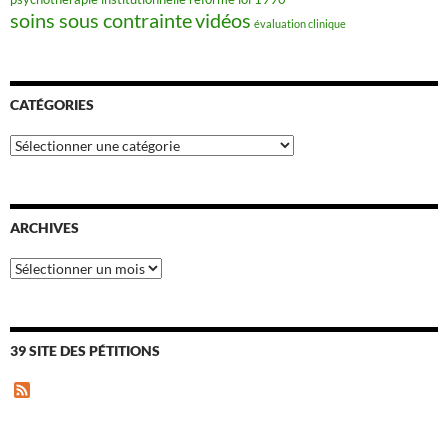
soins sous contrainte
vidéos
évaluation clinique
CATÉGORIES
Catégories
ARCHIVES
Archives
39 SITE DES PÉTITIONS
F
e
e
d