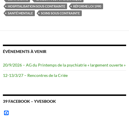
o
e
HOSPITALISATION SOUS CONTRAINTE
RÉFORME LOI 1990
o
r
k
SANTÉ MENTALE
SOINS SOUS CONTRAINTE
ÉVÈNEMENTS À VENIR
20/9/2026 – AG du Printemps de la psychiatrie « largement ouverte »
12-13/3/27 – Rencontres de la Criée
39 FACEBOOK – YVESBOOK
F
a
c
e