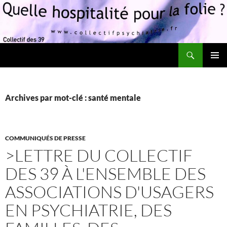
Recherche
Quelle hospitalité pour la folie?
ALLER
MENU
AU
PRINCI
CONTENU
Archives par mot-clé : santé mentale
COMMUNIQUÉS DE PRESSE
>LETTRE DU COLLECTIF
DES 39 À L'ENSEMBLE DES
ASSOCIATIONS D'USAGERS
EN PSYCHIATRIE, DES