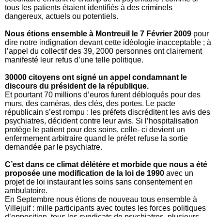
tous les patients étaient identifiés à des criminels
dangereux, actuels ou potentiels.
Nous étions ensemble à Montreuil le 7 Février 2009
pour
dire notre indignation devant cette idéologie inacceptable ; à
l’appel du collectif des 39, 2000 personnes ont clairement
manifesté leur refus d’une telle politique.
30000 citoyens ont signé un appel condamnant le
discours du président de la république.
Et pourtant 70 millions d’euros furent débloqués pour des
murs, des caméras, des clés, des portes. Le pacte
républicain s’est rompu : les préfets discréditent les avis des
psychiatres, décident contre leur avis. Si l’hospitalisation
protège le patient pour des soins, celle- ci devient un
enfermement arbitraire quand le préfet refuse la sortie
demandée par le psychiatre.
C’est dans ce climat délétère et morbide que nous a été
proposée une modification de la loi de 1990
avec un
projet de loi instaurant les soins sans consentement en
ambulatoire.
En Septembre nous étions de nouveau tous ensemble à
Villejuif : mille participants avec toutes les forces politiques
d’opposition, tous les syndicats de psychiatres, plusieurs