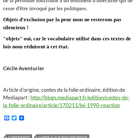
de la personne souffrante à un sentiment d'insécurité qui ne
cesse d'être invoqué par les politiques.
Objets d'exclusion par la peur nous ne resterons pas
silencieux !
"objets" oui, car le vocabulaire utilisé dans ces textes de
lois nous réduisent à cet état.
Cécile Aventurier
Article d'origine, contes de la folie ordinaire, édition de
Mediapart :
http://blogs.mediapart.fr/edition/contes-de-
la-folie-ordinaire/article/170211/loi-1990-reaction
F
T
a
w
c
i
e
t
b
t
CONTRAINTE
GARDE À VUE PSYCHIATRIQUE