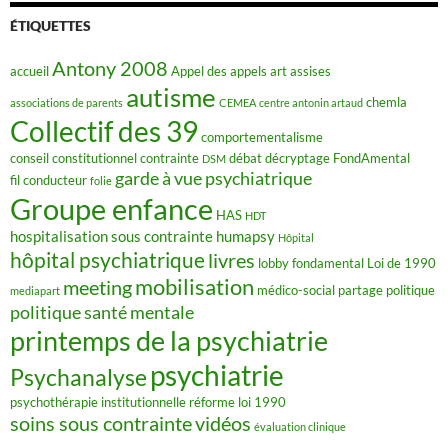
b
o
ÉTIQUETTES
o
k
Antony 2008
accueil
Appel des appels
art
assises
autisme
chemla
associations de parents
CEMEA
centre antonin artaud
Collectif des 39
comportementalisme
conseil constitutionnel
contrainte
débat
décryptage FondAmental
DSM
garde à vue psychiatrique
fil conducteur
folie
Groupe enfance
HAS
HDT
hospitalisation sous contrainte
humapsy
Hôpital
hôpital psychiatrique
livres
lobby fondamental
Loi de 1990
mobilisation
meeting
médico-social
partage
politique
mediapart
politique santé mentale
printemps de la psychiatrie
psychiatrie
Psychanalyse
psychothérapie institutionnelle
réforme loi 1990
soins sous contrainte
vidéos
évaluation clinique