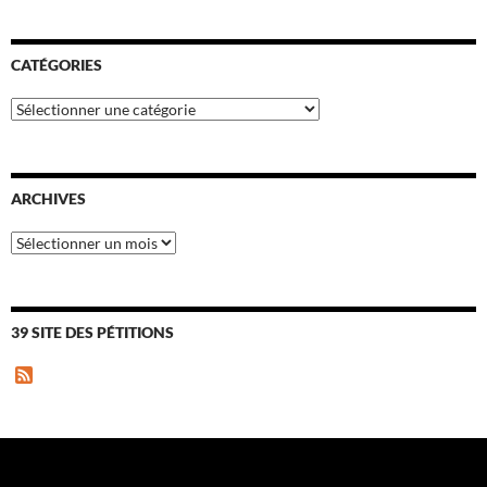
CATÉGORIES
Catégories
ARCHIVES
Archives
39 SITE DES PÉTITIONS
F
e
e
d