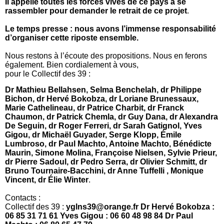
Il appelle toutes les forces vives de ce pays à se
rassembler pour demander le retrait de ce projet
.
Le temps presse : nous avons l’immense responsabilité
d’organiser cette riposte ensemble.
Nous restons à l’écoute des propositions. Nous en ferons
également. Bien cordialement à vous,
pour le Collectif des 39 :
Dr Mathieu Bellahsen, Selma Benchelah, dr Philippe
Bichon, dr Hervé Bokobza, dr Loriane Brunessaux,
Marie Cathelineau, dr Patrice Charbit, dr Franck
Chaumon, dr Patrick Chemla, dr Guy Dana, dr Alexandra
De Seguin, dr Roger Ferreri, dr Sarah Gatignol, Yves
Gigou, dr Michaël Guyader, Serge Klopp, Émile
Lumbroso, dr Paul Machto, Antoine Machto, Bénédicte
Maurin, Simone Molina, Françoise Nielsen, Sylvie Prieur,
dr Pierre Sadoul, dr Pedro Serra, dr Olivier Schmitt, dr
Bruno Tournaire-Bacchini, dr Anne Tuffelli , Monique
Vincent, dr Élie Winter
.
Contacts :
Collectif des 39 :
yglns39@orange.fr Dr Hervé Bokobza :
06 85 31 71 61 Yves Gigou :
06 60 48 98 84 Dr Paul