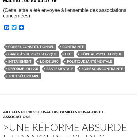
Machto :
06 80 65 47 79
(Cette lettre a été envoyée à l'ensemble des associations
concernées)
F
T
a
w
c
i
e
t
b
t
CONSEIL CONSTITUTIONNEL
CONTRAINTE
o
e
GARDE À VUE PSYCHIATRIQUE
HDT
HÔPITAL PSYCHIATRIQUE
o
r
k
INTERNEMENT
LOI DE 1990
POLITIQUE SANTÉ MENTALE
RÉFORME LOI 1990
SANTÉ MENTALE
SOINS SOUS CONTRAINTE
TOUT SÉCURITAIRE
ARTICLES DE PRESSE
,
USAGERS, FAMILLES D'USAGERS ET
ASSOCIATIONS
>UNE RÉFORME ABSURDE