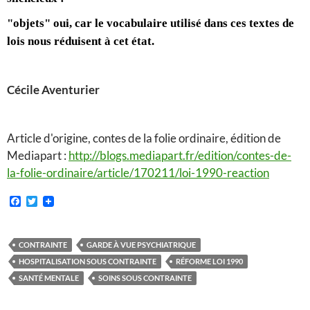
"objets" oui, car le vocabulaire utilisé dans ces textes de
lois nous réduisent à cet état.
Cécile Aventurier
Article d'origine, contes de la folie ordinaire, édition de
Mediapart :
http://blogs.mediapart.fr/edition/contes-de-
la-folie-ordinaire/article/170211/loi-1990-reaction
F
T
a
w
c
i
e
t
b
t
CONTRAINTE
GARDE À VUE PSYCHIATRIQUE
o
e
HOSPITALISATION SOUS CONTRAINTE
RÉFORME LOI 1990
o
r
k
SANTÉ MENTALE
SOINS SOUS CONTRAINTE