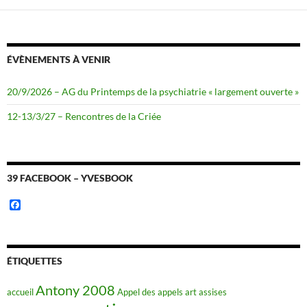
ÉVÈNEMENTS À VENIR
20/9/2026 – AG du Printemps de la psychiatrie « largement ouverte »
12-13/3/27 – Rencontres de la Criée
39 FACEBOOK – YVESBOOK
F
a
c
e
b
o
ÉTIQUETTES
o
k
Antony 2008
accueil
Appel des appels
art
assises