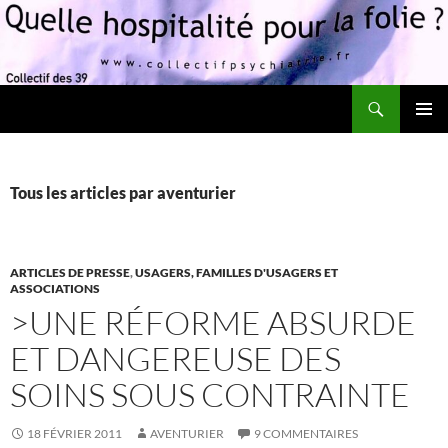
Recherche
Quelle hospitalité pour la folie?
ALLER
MENU
AU
PRINCI
CONTENU
Tous les articles par aventurier
ARTICLES DE PRESSE
,
USAGERS, FAMILLES D'USAGERS ET
ASSOCIATIONS
>UNE RÉFORME ABSURDE
ET DANGEREUSE DES
SOINS SOUS CONTRAINTE
18 FÉVRIER 2011
AVENTURIER
9 COMMENTAIRES