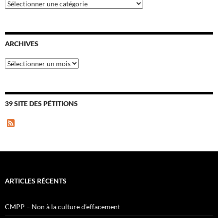
Catégories
ARCHIVES
Archives
39 SITE DES PÉTITIONS
F
e
e
d
ARTICLES RÉCENTS
CMPP – Non à la culture d’effacement