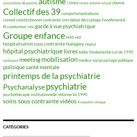
autisme
chemla
associations de parents
CEMEA
centre antonin artaud
Collectif des 39
comportementalisme
conseil constitutionnel
contrainte
débat
décryptage FondAmental
DSM
garde à vue psychiatrique
fil conducteur
folie
Groupe enfance
HAS
HDT
hospitalisation sous contrainte
humapsy
Hôpital
hôpital psychiatrique
livres
lobby fondamental
Loi de 1990
mobilisation
meeting
médico-social
partage
politique
mediapart
politique santé mentale
printemps de la psychiatrie
psychiatrie
Psychanalyse
psychothérapie institutionnelle
réforme loi 1990
soins sous contrainte
vidéos
évaluation clinique
CATÉGORIES