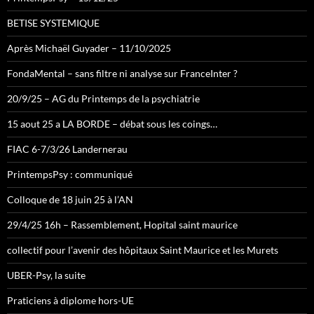
BETISE SYSTEMIQUE
Après Michaël Guyader – 11/10/2025
FondaMental – sans filtre ni analyse sur FranceInter ?
20/9/25 – AG du Printemps de la psychiatrie
15 aout 25 a LA BORDE – débat sous les coings…
FIAC 6-7/3/26 Landernerau
PrintempsPsy : communiqué
Colloque de 18 juin 25 à l’AN
29/4/25 16h – Rassemblement, Hopital saint maurice
collectif pour l’avenir des hôpitaux Saint Maurice et les Murets
UBER-Psy, la suite
Praticiens à diplome hors-UE