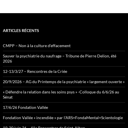
e
e
d
ARTICLES RÉCENTS
CMPP – Non à la culture d’effacement
Sauver la psychiatrie du naufrage – Tribune de Pierre Delion, été
2026
12-13/3/27 – Rencontres de la Criée
20/9/2026 – AG du Printemps de la psychiatrie « largement ouverte »
« Défendre la relation dans les soins psys » -Colloque du 6/6/26 au
Sénat
17/6/26 Fondation Vallée
Fondation Vallée « incendiée » par l’ARS+FondaMental+Scientologie
19-20 juin 26 – 41e Rencontres de Saint-Alban