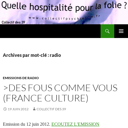
Recherche
Quelle hospitalité pour la folie?
ALLER
MENU
AU
PRINCI
CONTENU
Archives par mot-clé : radio
EMISSIONS DE RADIO
>DES FOUS COMME VOUS
(FRANCE CULTURE)
19 JUIN 2012
COLLECTIF DES 39
Emission du 12 juin 2012.
ECOUTEZ L'EMISSION