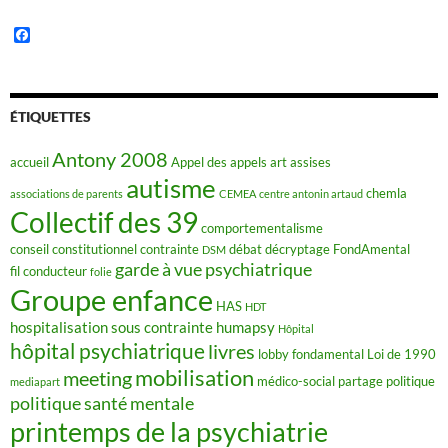
F
a
c
e
b
o
ÉTIQUETTES
o
k
Antony 2008
accueil
Appel des appels
art
assises
autisme
chemla
associations de parents
CEMEA
centre antonin artaud
Collectif des 39
comportementalisme
conseil constitutionnel
contrainte
débat
décryptage FondAmental
DSM
garde à vue psychiatrique
fil conducteur
folie
Groupe enfance
HAS
HDT
hospitalisation sous contrainte
humapsy
Hôpital
hôpital psychiatrique
livres
lobby fondamental
Loi de 1990
mobilisation
meeting
médico-social
partage
politique
mediapart
politique santé mentale
printemps de la psychiatrie