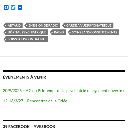
F
T
a
w
c
i
e
t
b
t
ARTAUD
EMISSION DE RADIO
GARDE À VUE PSYCHIATRIQUE
o
e
HÔPITAL PSYCHIATRIQUE
RADIO
SOINS SANS CONSENTEMENTS
o
r
k
SOINS SOUS CONTRAINTE
ÉVÈNEMENTS À VENIR
20/9/2026 – AG du Printemps de la psychiatrie « largement ouverte »
12-13/3/27 – Rencontres de la Criée
39 FACEBOOK – YVESBOOK