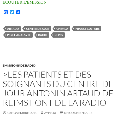
ECOUTER L'EMISSION
F
T
a
w
c
i
e
t
b
t
ARTAUD
CENTRE DE JOUR
CHEMLA
FRANCE CULTURE
o
e
PSYCHANALSYTE
RADIO
REIMS
o
r
k
EMISSIONS DE RADIO
>LES PATIENTS ET DES
SOIGNANTS DU CENTRE DE
JOUR ANTONIN ARTAUD DE
REIMS FONT DE LA RADIO
10 NOVEMBRE 2011
ZYPLOX
UN COMMENTAIRE