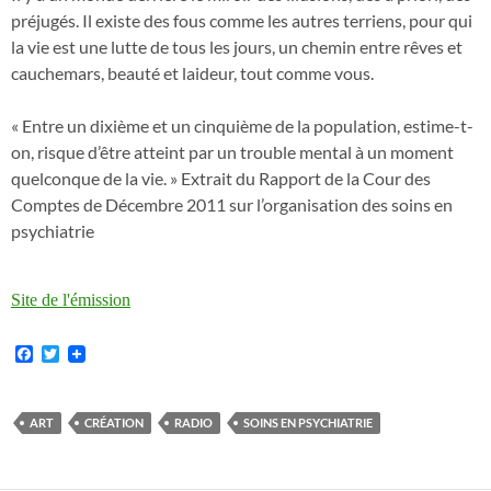
préjugés. Il existe des fous comme les autres terriens, pour qui
la vie est une lutte de tous les jours, un chemin entre rêves et
cauchemars, beauté et laideur, tout comme vous.
« Entre un dixième et un cinquième de la population, estime-t-
on, risque d’être atteint par un trouble mental à un moment
quelconque de la vie. » Extrait du Rapport de la Cour des
Comptes de Décembre 2011 sur l’organisation des soins en
psychiatrie
Site de l'émission
F
T
a
w
c
i
e
t
b
t
ART
CRÉATION
RADIO
SOINS EN PSYCHIATRIE
o
e
o
r
k