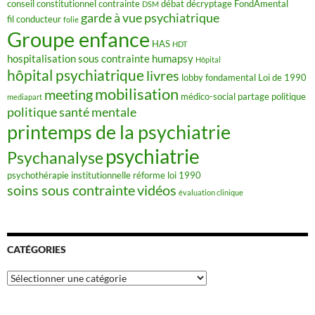
conseil constitutionnel
contrainte
débat
décryptage FondAmental
DSM
garde à vue psychiatrique
fil conducteur
folie
Groupe enfance
HAS
HDT
hospitalisation sous contrainte
humapsy
Hôpital
hôpital psychiatrique
livres
lobby fondamental
Loi de 1990
mobilisation
meeting
médico-social
partage
politique
mediapart
politique santé mentale
printemps de la psychiatrie
psychiatrie
Psychanalyse
psychothérapie institutionnelle
réforme loi 1990
soins sous contrainte
vidéos
évaluation clinique
CATÉGORIES
Catégories