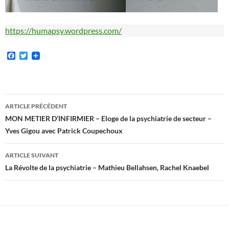
https://humapsy.wordpress.com/
F
T
a
w
c
i
e
t
b
t
o
e
Navigation
o
r
ARTICLE PRÉCÉDENT
k
des
MON METIER D’INFIRMIER – Eloge de la psychiatrie de secteur –
Yves Gigou avec Patrick Coupechoux
articles
ARTICLE SUIVANT
La Révolte de la psychiatrie – Mathieu Bellahsen, Rachel Knaebel