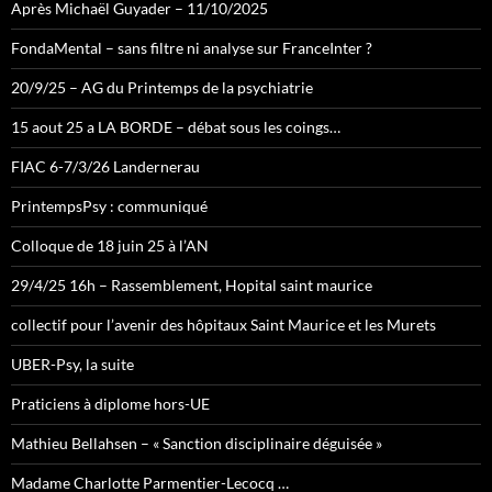
Après Michaël Guyader – 11/10/2025
FondaMental – sans filtre ni analyse sur FranceInter ?
20/9/25 – AG du Printemps de la psychiatrie
15 aout 25 a LA BORDE – débat sous les coings…
FIAC 6-7/3/26 Landernerau
PrintempsPsy : communiqué
Colloque de 18 juin 25 à l’AN
29/4/25 16h – Rassemblement, Hopital saint maurice
collectif pour l’avenir des hôpitaux Saint Maurice et les Murets
UBER-Psy, la suite
Praticiens à diplome hors-UE
Mathieu Bellahsen – « Sanction disciplinaire déguisée »
Madame Charlotte Parmentier-Lecocq …