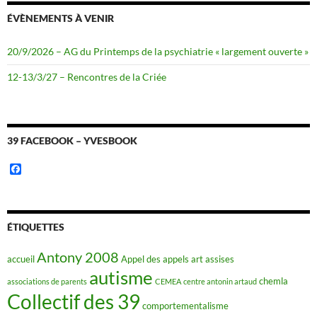
ÉVÈNEMENTS À VENIR
20/9/2026 – AG du Printemps de la psychiatrie « largement ouverte »
12-13/3/27 – Rencontres de la Criée
39 FACEBOOK – YVESBOOK
F
a
c
e
b
o
ÉTIQUETTES
o
k
Antony 2008
accueil
Appel des appels
art
assises
autisme
chemla
associations de parents
CEMEA
centre antonin artaud
Collectif des 39
comportementalisme