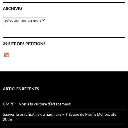
ARCHIVES
Archives
39 SITE DES PÉTITIONS
F
e
e
d
ARTICLES RÉCENTS
CMPP – Non à la culture d’effacement
Sauver la psychiatrie du naufrage – Tribune de Pierre Delion, été
2026