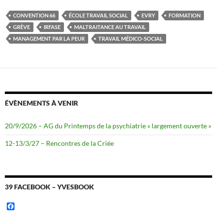
c
i
e
t
b
t
CONVENTION 66
ÉCOLE TRAVAIL SOCIAL
EVRY
FORMATION
o
e
GRÈVE
IRFASE
MALTRAITANCE AU TRAVAIL
o
r
k
MANAGEMENT PAR LA PEUR
TRAVAIL MÉDICO-SOCIAL
ÉVÈNEMENTS À VENIR
20/9/2026 – AG du Printemps de la psychiatrie « largement ouverte »
12-13/3/27 – Rencontres de la Criée
39 FACEBOOK – YVESBOOK
F
a