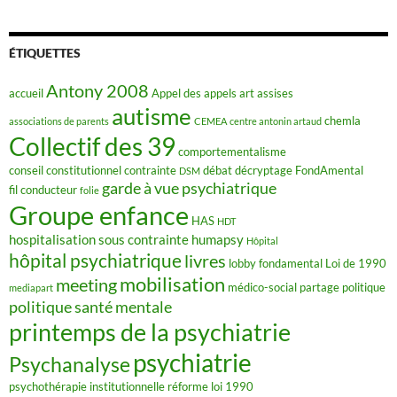
c
e
b
o
ÉTIQUETTES
o
k
Antony 2008
accueil
Appel des appels
art
assises
autisme
chemla
associations de parents
CEMEA
centre antonin artaud
Collectif des 39
comportementalisme
conseil constitutionnel
contrainte
débat
décryptage FondAmental
DSM
garde à vue psychiatrique
fil conducteur
folie
Groupe enfance
HAS
HDT
hospitalisation sous contrainte
humapsy
Hôpital
hôpital psychiatrique
livres
lobby fondamental
Loi de 1990
mobilisation
meeting
médico-social
partage
politique
mediapart
politique santé mentale
printemps de la psychiatrie
psychiatrie
Psychanalyse
psychothérapie institutionnelle
réforme loi 1990