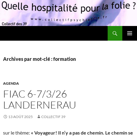
Recherche
Quelle hospitalité pour la folie?
ALLER
MENU
AU
PRINCI
CONTENU
Archives par mot-clé : formation
AGENDA
FIAC 6-7/3/26
LANDERNERAU
13 AOÛT 2025
COLLECTIF 39
sur le thème:
« Voyageur! Il n’y a pas de chemin. Le chemin se