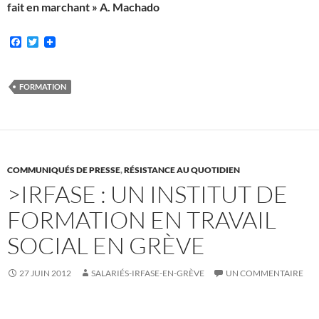
fait en marchant » A. Machado
F
T
a
w
c
i
e
t
b
t
FORMATION
o
e
o
r
k
COMMUNIQUÉS DE PRESSE
,
RÉSISTANCE AU QUOTIDIEN
>IRFASE : UN INSTITUT DE
FORMATION EN TRAVAIL
SOCIAL EN GRÈVE
27 JUIN 2012
SALARIÉS-IRFASE-EN-GRÈVE
UN COMMENTAIRE