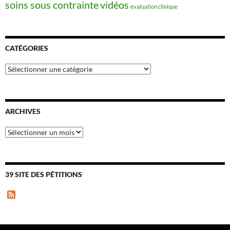
soins sous contrainte
vidéos
évaluation clinique
CATÉGORIES
Catégories
ARCHIVES
Archives
39 SITE DES PÉTITIONS
F
e
e
d