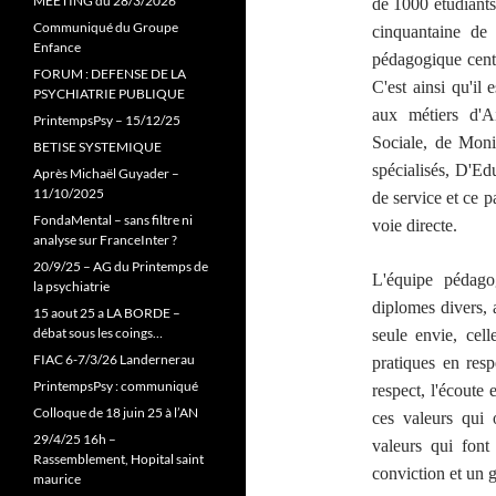
MEETING du 28/3/2026
de 1000 étudiants
Communiqué du Groupe
cinquantaine de 
Enfance
pédagogique centr
FORUM : DEFENSE DE LA
C'est ainsi qu'il
PSYCHIATRIE PUBLIQUE
aux métiers d'A
PrintempsPsy – 15/12/25
Sociale, de Moni
BETISE SYSTEMIQUE
spécialisés, D'Ed
Après Michaël Guyader –
11/10/2025
de service et ce p
FondaMental – sans filtre ni
voie directe.
analyse sur FranceInter ?
20/9/25 – AG du Printemps de
L'équipe pédagog
la psychiatrie
diplomes divers,
15 aout 25 a LA BORDE –
débat sous les coings…
seule envie, cell
FIAC 6-7/3/26 Landernerau
pratiques en res
PrintempsPsy : communiqué
respect, l'écoute 
Colloque de 18 juin 25 à l’AN
ces valeurs qui
29/4/25 16h –
valeurs qui fon
Rassemblement, Hopital saint
conviction et un g
maurice