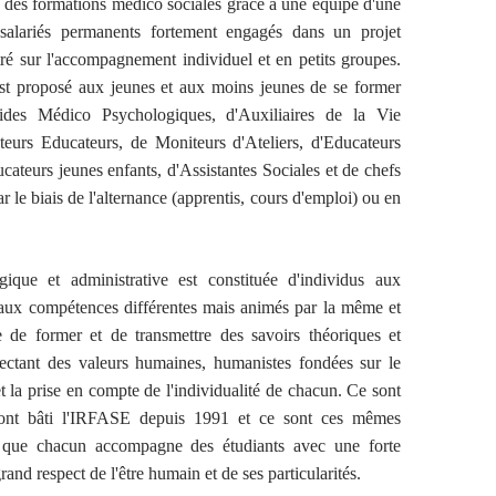
 des formations médico sociales grâce à une équipe d'une
salariés permanents fortement engagés dans un projet
é sur l'accompagnement individuel et en petits groupes.
 est proposé aux jeunes et aux moins jeunes de se former
ides Médico Psychologiques, d'Auxiliaires de la Vie
teurs Educateurs, de Moniteurs d'Ateliers, d'Educateurs
ucateurs jeunes enfants, d'Assistantes Sociales et de chefs
ar le biais de l'alternance (apprentis, cours d'emploi) ou en
ique et administrative est constituée d'individus aux
 aux compétences différentes mais animés par la même et
e de former et de transmettre des savoirs théoriques et
pectant des valeurs humaines, humanistes fondées sur le
et la prise en compte de l'individualité de chacun. Ce sont
 ont bâti l'IRFASE depuis 1991 et ce sont ces mêmes
t que chacun accompagne des étudiants avec une forte
rand respect de l'être humain et de ses particularités.