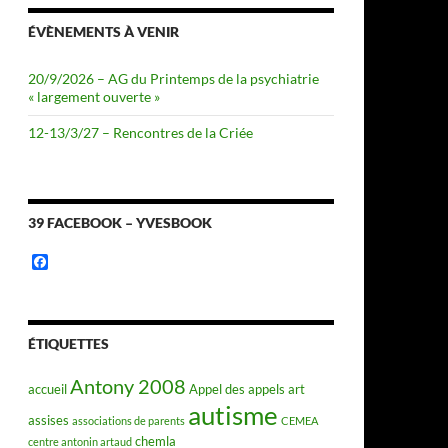
ÉVÈNEMENTS À VENIR
20/9/2026 – AG du Printemps de la psychiatrie
« largement ouverte »
12-13/3/27 – Rencontres de la Criée
39 FACEBOOK – YVESBOOK
F
a
c
e
b
o
ÉTIQUETTES
o
k
Antony 2008
accueil
Appel des appels
art
autisme
assises
associations de parents
CEMEA
chemla
centre antonin artaud