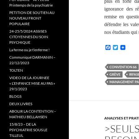
plus en forte d
Printemps de la psychiatrie
ignorance des réa
PETITION DE SOUTIEN AU
remise en questio
NOUVEAU FRONT
POPULAIRE
défendre les val
24-25/5/2024 ASSISES
nos étudiants qui
CITOYENNES DU SOIN
PSYCHIQUE
F
T
La ferme ou je t’enferme !
a
w
c
i
Communiqué DARMANIN –
e
t
22/12/2023
b
t
CONVENTION 66
TOLTEN
o
e
GRÈVE
IRFAS
o
r
VIDEO DE LA JOURNEE
k
MANAGEMENT PAR
« L’ENFANCE MISE AU PAS »
29/1/2023
BLOGS
DEUX LIVRES
ABOLIR LA CONTENTION –
MATHIEU BELLAHSEN
ANALYSES ET PRA
15/8/23 – DE LA
>SEUL
PSYCHIATRIE SOUS LE
TILLEUL