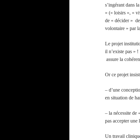
s’ingérant dans la
» (« loisirs », « 
de « décider » de
volontaire » par l
Le projet institut
il n’existe pas » !
assure la cohéren
Or ce projet insis
– d’une conceptio
en situation de ha
– la nécessite de 
pas accepter une l
Un travail cliniqu