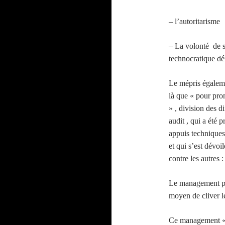
– l’autoritar
– La volonté de so
technocratique déf
Le mépris égaleme
là que « pour pro
» , division des d
audit , qui a été
appuis techniques 
et qui s’est dévoi
contre les autres :
Le management par
moyen de cliver le 
Ce management « 