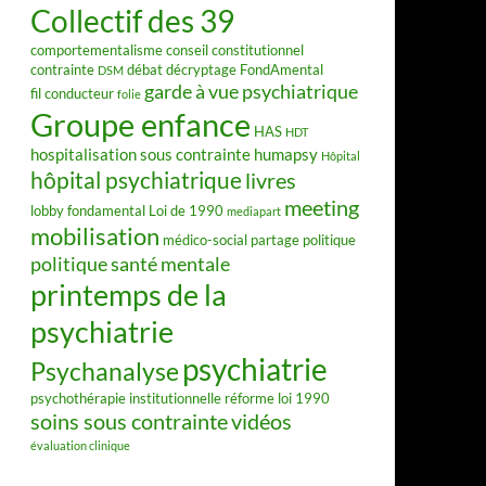
Collectif des 39
comportementalisme
conseil constitutionnel
contrainte
débat
décryptage FondAmental
DSM
garde à vue psychiatrique
fil conducteur
folie
Groupe enfance
HAS
HDT
hospitalisation sous contrainte
humapsy
Hôpital
hôpital psychiatrique
livres
meeting
lobby fondamental
Loi de 1990
mediapart
mobilisation
médico-social
partage
politique
politique santé mentale
printemps de la
psychiatrie
psychiatrie
Psychanalyse
psychothérapie institutionnelle
réforme loi 1990
soins sous contrainte
vidéos
évaluation clinique