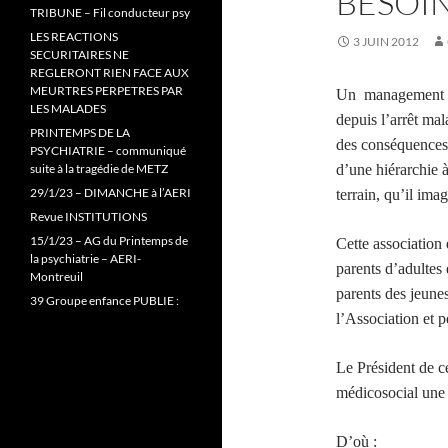
BESOI
TRIBUNE – Fil conducteur psy
LES REACTIONS
3 JUIN 2012
SECURITAIRES NE
REGLERONT RIEN FACE AUX
MEURTRES PERPETRES PAR
Un management aut
LES MALADES
depuis l’arrêt ma
PRINTEMPS DE LA
des conséquences)
PSYCHIATRIE – communiqué
suite à la tragédie de METZ
d’une hiérarchie à
29/1/23 – DIMANCHE à l’AERI
terrain, qu’il ima
Revue INSTITUTIONS
15/1/23 – AG du Printemps de
Cette association 
la psychiatrie – AERI-
parents d’adultes 
Montreuil
parents des jeunes
39 Groupe enfance PUBLIE :
l’Association et p
Le Président de ce
médicosocial une
D’où :