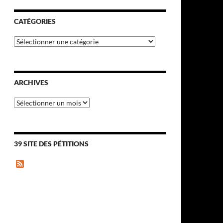
CATÉGORIES
Catégories
ARCHIVES
Archives
39 SITE DES PÉTITIONS
F
e
e
d