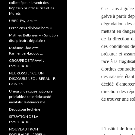
collectif pour l’avenir des
hôpitaux Saint Maurice et les
C'est aussi grâce
Murets
grève à partir de
UBER-Psy, la suite
dégradation des c
Praticiens à diplome hors-UE
mettant en danger
Mathieu Bellahsen – « Sanction
de la direction d
disciplinaire déguisée »
des conditions de
Madame Charlotte
Parmentier-Lecocq …
préparer et assu
GROUPE DE TRAVAIL
face à la fragili
PSYCHIATRIE
d'ordres contradi
NEUROSCIENCE, UN
des salariés étan
DISCOURS NEOLIBERAL – F.
décidé d'amorce
GONON
Une grande cause nationale
direction des rép
préalable à celle de la santé
de trouver une sol
mentale : la démocratie
Débat sous le chêne
SITUATION DE LA
PSYCHIATRIE
L'institut de form
NOUVEAU FRONT
POPULAIRE – APPEL du