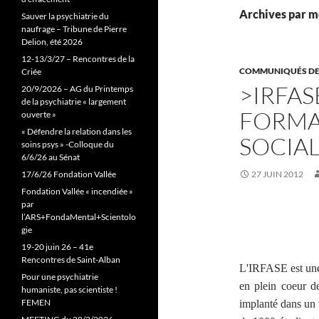
Archives par m
Sauver la psychiatrie du
naufrage – Tribune de Pierre
Delion, été 2026
12-13/3/27 – Rencontres de la
COMMUNIQUÉS DE
Criée
>IRFAS
20/9/2026 – AG du Printemps
de la psychiatrie « largement
FORMA
ouverte »
« Défendre la relation dans les
SOCIAL
soins psys » -Colloque du
6/6/26 au Sénat
17/6/26 Fondation Vallée
27 JUIN 2012
Fondation Vallée « incendiée »
par
l’ARS+FondaMental+Scientolo
gie
19-20 juin 26 – 41e
Rencontres de Saint-Alban
L'IRFASE est une 
Pour une psychiatrie
en plein coeur de
humaniste, pas scientiste !
FEMEN
implanté dans un t