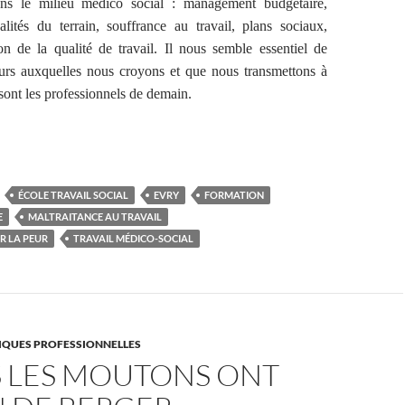
ans le milieu médico social : management budgétaire,
lités du terrain, souffrance au travail, plans sociaux,
n de la qualité de travail. Il nous semble essentiel de
eurs auxquelles nous croyons et que nous transmettons à
 sont les professionnels de demain.
ÉCOLE TRAVAIL SOCIAL
EVRY
FORMATION
E
MALTRAITANCE AU TRAVAIL
 LA PEUR
TRAVAIL MÉDICO-SOCIAL
TIQUES PROFESSIONNELLES
S LES MOUTONS ONT