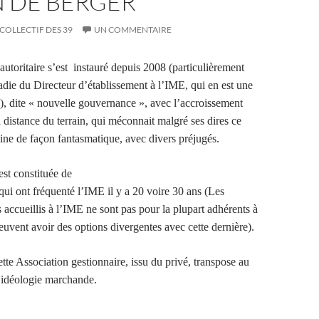
N DE BERGER
COLLECTIF DES 39
UN COMMENTAIRE
oritaire s’est instauré depuis 2008 (particulièrement
ladie du Directeur d’établissement à l’IME, qui en est une
, dite « nouvelle gouvernance », avec l’accroissement
 distance du terrain, qui méconnait malgré ses dires ce
gine de façon fantasmatique, avec divers préjugés.
est constituée de
qui ont fréquenté l’IME il y a 20 voire 30 ans (Les
 accueillis à l’IME ne sont pas pour la plupart adhérents à
euvent avoir des options divergentes avec cette dernière).
tte Association gestionnaire, issu du privé, transpose au
 idéologie marchande.