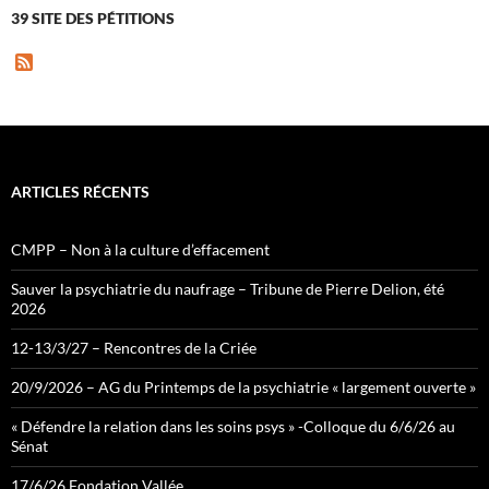
39 SITE DES PÉTITIONS
F
e
e
d
ARTICLES RÉCENTS
CMPP – Non à la culture d’effacement
Sauver la psychiatrie du naufrage – Tribune de Pierre Delion, été
2026
12-13/3/27 – Rencontres de la Criée
20/9/2026 – AG du Printemps de la psychiatrie « largement ouverte »
« Défendre la relation dans les soins psys » -Colloque du 6/6/26 au
Sénat
17/6/26 Fondation Vallée