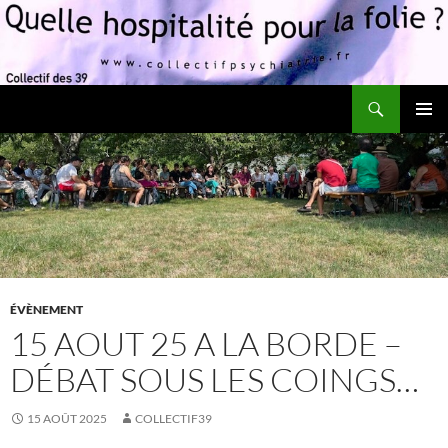
Recherche
Quelle hospitalité pour la folie?
ALLER
MENU
AU
PRINCI
CONTENU
ÉVÈNEMENT
15 AOUT 25 A LA BORDE –
DÉBAT SOUS LES COINGS…
15 AOÛT 2025
COLLECTIF39