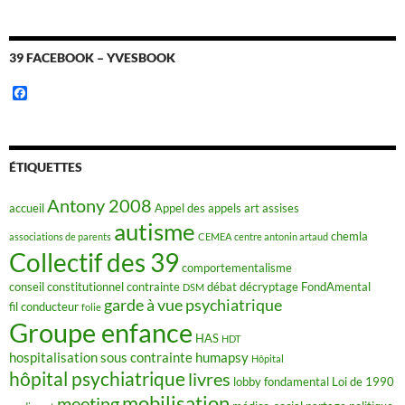
39 FACEBOOK – YVESBOOK
F
a
c
e
b
o
ÉTIQUETTES
o
k
Antony 2008
accueil
Appel des appels
art
assises
autisme
chemla
associations de parents
CEMEA
centre antonin artaud
Collectif des 39
comportementalisme
conseil constitutionnel
contrainte
débat
décryptage FondAmental
DSM
garde à vue psychiatrique
fil conducteur
folie
Groupe enfance
HAS
HDT
hospitalisation sous contrainte
humapsy
Hôpital
hôpital psychiatrique
livres
lobby fondamental
Loi de 1990
mobilisation
meeting