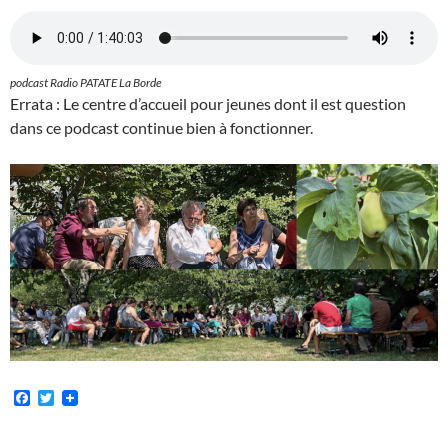
podcast Radio PATATE La Borde
Errata : Le centre d’accueil pour jeunes dont il est question
dans ce podcast continue bien à fonctionner.
F
T
a
w
c
i
e
t