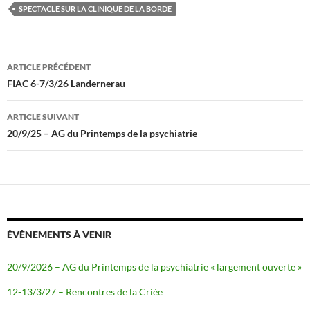
b
t
SPECTACLE SUR LA CLINIQUE DE LA BORDE
o
e
o
r
k
Navigation
ARTICLE PRÉCÉDENT
des
FIAC 6-7/3/26 Landernerau
articles
ARTICLE SUIVANT
20/9/25 – AG du Printemps de la psychiatrie
ÉVÈNEMENTS À VENIR
20/9/2026 – AG du Printemps de la psychiatrie « largement ouverte »
12-13/3/27 – Rencontres de la Criée