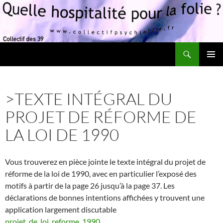
Recherche
Quelle hospitalité pour la folie?
ALLER
MENU
AU
PRINCI
CONTENU
>TEXTE INTÉGRAL DU
PROJET DE RÉFORME DE
LA LOI DE 1990
Vous trouverez en pièce jointe le texte intégral du projet de
réforme de la loi de 1990, avec en particulier l’exposé des
motifs à partir de la page 26 jusqu’à la page 37. Les
déclarations de bonnes intentions affichées y trouvent une
application largement discutable
projet_de_loi_reforme_1990