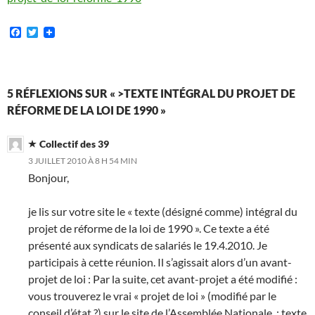
F
T
a
w
c
i
e
t
b
t
o
e
5 RÉFLEXIONS SUR « >TEXTE INTÉGRAL DU PROJET DE
o
r
RÉFORME DE LA LOI DE 1990 »
k
Collectif des 39
3 JUILLET 2010 À 8 H 54 MIN
Bonjour,
je lis sur votre site le « texte (désigné comme) intégral du
projet de réforme de la loi de 1990 ». Ce texte a été
présenté aux syndicats de salariés le 19.4.2010. Je
participais à cette réunion. Il s’agissait alors d’un avant-
projet de loi : Par la suite, cet avant-projet a été modifié :
vous trouverez le vrai « projet de loi » (modifié par le
conseil d’état ?) sur le site de l’Assemblée Nationale. ; texte