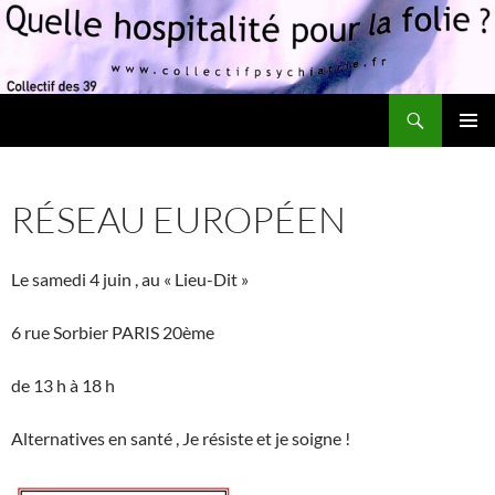
Recherche
Quelle hospitalité pour la folie?
ALLER
MENU
AU
PRINCI
CONTENU
RÉSEAU EUROPÉEN
Le samedi 4 juin , au « Lieu-Dit »
6 rue Sorbier PARIS 20ème
de 13 h à 18 h
Alternatives en santé , Je résiste et je soigne !