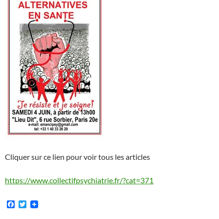
Cliquer sur ce lien pour voir tous les articles
https://www.collectifpsychiatrie.fr/?cat=371
F
T
a
w