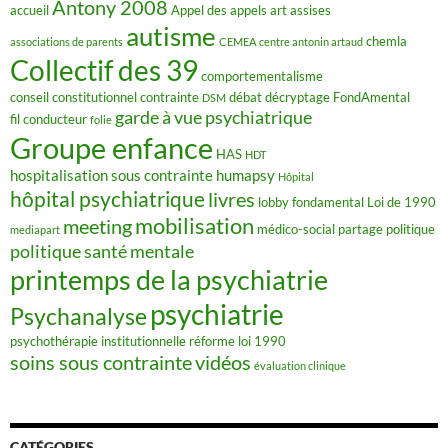
Antony 2008
accueil
Appel des appels
art
assises
autisme
chemla
associations de parents
CEMEA
centre antonin artaud
Collectif des 39
comportementalisme
conseil constitutionnel
contrainte
débat
décryptage FondAmental
DSM
garde à vue psychiatrique
fil conducteur
folie
Groupe enfance
HAS
HDT
hospitalisation sous contrainte
humapsy
Hôpital
hôpital psychiatrique
livres
lobby fondamental
Loi de 1990
mobilisation
meeting
médico-social
partage
politique
mediapart
politique santé mentale
printemps de la psychiatrie
psychiatrie
Psychanalyse
psychothérapie institutionnelle
réforme loi 1990
soins sous contrainte
vidéos
évaluation clinique
CATÉGORIES