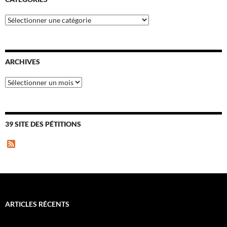
Catégories
ARCHIVES
Archives
39 SITE DES PÉTITIONS
F
e
e
d
ARTICLES RÉCENTS