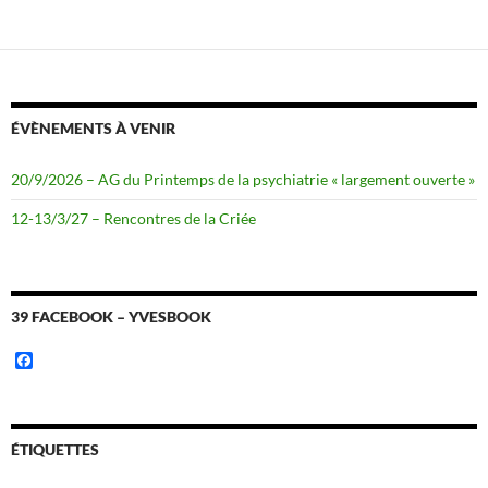
c
i
e
t
b
t
o
e
o
r
k
ÉVÈNEMENTS À VENIR
20/9/2026 – AG du Printemps de la psychiatrie « largement ouverte »
12-13/3/27 – Rencontres de la Criée
39 FACEBOOK – YVESBOOK
F
a
c
e
b
o
ÉTIQUETTES
o
k