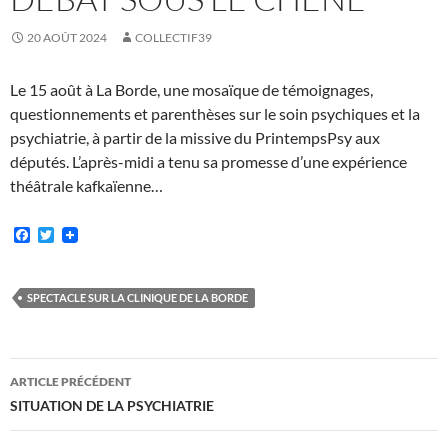
20 AOÛT 2024
COLLECTIF39
Le 15 août à La Borde, une mosaïque de témoignages,
questionnements et parenthèses sur le soin psychiques et la
psychiatrie, à partir de la missive du PrintempsPsy aux
députés. L’après-midi a tenu sa promesse d’une expérience
théâtrale kafkaïenne…
F
T
a
w
c
i
e
t
b
t
SPECTACLE SUR LA CLINIQUE DE LA BORDE
o
e
o
r
k
Navigation
ARTICLE PRÉCÉDENT
des
SITUATION DE LA PSYCHIATRIE
articles