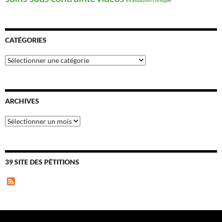
CATÉGORIES
Catégories
ARCHIVES
Archives
39 SITE DES PÉTITIONS
F
e
e
d