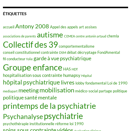
e
b
o
ÉTIQUETTES
o
k
Antony 2008
accueil
Appel des appels
art
assises
autisme
chemla
associations de parents
CEMEA
centre antonin artaud
Collectif des 39
comportementalisme
conseil constitutionnel
contrainte
débat
décryptage FondAmental
DSM
garde à vue psychiatrique
fil conducteur
folie
Groupe enfance
HAS
HDT
hospitalisation sous contrainte
humapsy
Hôpital
hôpital psychiatrique
livres
lobby fondamental
Loi de 1990
mobilisation
meeting
médico-social
partage
politique
mediapart
politique santé mentale
printemps de la psychiatrie
psychiatrie
Psychanalyse
psychothérapie institutionnelle
réforme loi 1990
soins sous contrainte
vidéos
évaluation clinique