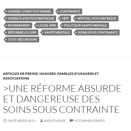
c
i
e
t
b
t
CONSEIL CONSTITUTIONNEL
CONTRAINTE
o
e
GARDE À VUE PSYCHIATRIQUE
HDT
HÔPITAL PSYCHIATRIQUE
o
r
k
INTERNEMENT
LOI DE 1990
POLITIQUE SANTÉ MENTALE
RÉFORME LOI 1990
SANTÉ MENTALE
SOINS SOUS CONTRAINTE
TOUT SÉCURITAIRE
ARTICLES DE PRESSE
,
USAGERS, FAMILLES D'USAGERS ET
ASSOCIATIONS
>UNE RÉFORME ABSURDE
ET DANGEREUSE DES
SOINS SOUS CONTRAINTE
18 FÉVRIER 2011
AVENTURIER
9 COMMENTAIRES