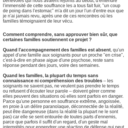
bénévoles qui nous avaient rejoints au début, d'entendre
l'immensité de cette souffrance les a tous fait fuir, "un coup
de poing dans l'estomac" m'a dit un jour l'un d'entre eux que
je n'ai jamais revu, après une de ces rencontres où les
familles témoignaient de leur vécu.
Comment comprendre, sans approuver bien sûr, que
certaines familles soutiennent ce projet ?
Quand l'accompagnement des familles est absent
, qu'un
appel d'une famille aux soignants pour un proche "en crise",
c'est-à-dire en phase aigue d'une psychose, reste sans
réponse pendant des jours, voire des semaines.
Quand les familles, la plupart du temps sans
connaissance ni compréhension des troubles
– les
soignants ne savent pas, ne veulent pas prendre le temps
ou refusent d'écouter leur parole – doivent gérer comme
elles peuvent des situations où elles sont parfois en danger.
Parce qu'une personne en souffrance extrême, angoissée,
en proie à un délire paranoïaque, déconnectée de la réalité,
peut être dangereuse (dans la réalité la plupart ne le sont
pas) car elle se sent entourée de toutes parts d'ennemis,
parce que parfois il suffit d'un regard, d'un geste mal
interprétés pour engendrer une réaction de défense qui peut