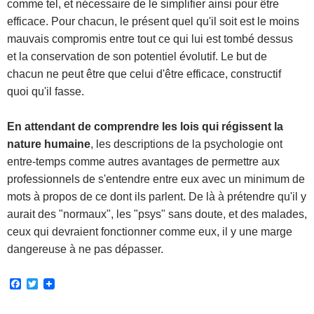
comme tel, et nécessaire de le simplifier ainsi pour être
efficace. Pour chacun, le présent quel qu'il soit est le moins
mauvais compromis entre tout ce qui lui est tombé dessus
et la conservation de son potentiel évolutif. Le but de
chacun ne peut être que celui d'être efficace, constructif
quoi qu'il fasse.
En attendant de comprendre les lois qui régissent la
nature humaine
, les descriptions de la psychologie ont
entre-temps comme autres avantages de permettre aux
professionnels de s'entendre entre eux avec un minimum de
mots à propos de ce dont ils parlent. De là à prétendre qu'il y
aurait des "normaux", les "psys" sans doute, et des malades,
ceux qui devraient fonctionner comme eux, il y une marge
dangereuse à ne pas dépasser.
F
T
a
w
c
i