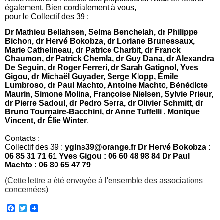
également. Bien cordialement à vous,
pour le Collectif des 39 :
Dr Mathieu Bellahsen, Selma Benchelah, dr Philippe
Bichon, dr Hervé Bokobza, dr Loriane Brunessaux,
Marie Cathelineau, dr Patrice Charbit, dr Franck
Chaumon, dr Patrick Chemla, dr Guy Dana, dr Alexandra
De Seguin, dr Roger Ferreri, dr Sarah Gatignol, Yves
Gigou, dr Michaël Guyader, Serge Klopp, Émile
Lumbroso, dr Paul Machto, Antoine Machto, Bénédicte
Maurin, Simone Molina, Françoise Nielsen, Sylvie Prieur,
dr Pierre Sadoul, dr Pedro Serra, dr Olivier Schmitt, dr
Bruno Tournaire-Bacchini, dr Anne Tuffelli , Monique
Vincent, dr Élie Winter
.
Contacts :
Collectif des 39 :
yglns39@orange.fr Dr Hervé Bokobza :
06 85 31 71 61 Yves Gigou :
06 60 48 98 84 Dr Paul
Machto :
06 80 65 47 79
(Cette lettre a été envoyée à l'ensemble des associations
concernées)
F
T
a
w