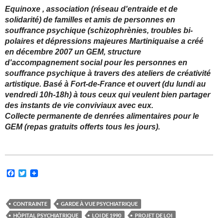
Equinoxe , association (réseau d'entraide et de
solidarité) de familles et amis de personnes en
souffrance psychique (schizophrènies, troubles bi-
polaires et dépressions majeures Martiniquaise a créé
en décembre 2007 un GEM, structure
d'accompagnement social pour les personnes en
souffrance psychique à travers des ateliers de créativité
artistique. Basé à Fort-de-France et ouvert (du lundi au
vendredi 10h-18h) à tous ceux qui veulent bien partager
des instants de vie conviviaux avec eux.
Collecte permanente de denrées alimentaires pour le
GEM (repas gratuits offerts tous les jours).
F
T
a
w
c
i
e
t
b
t
CONTRAINTE
GARDE À VUE PSYCHIATRIQUE
o
e
HÔPITAL PSYCHIATRIQUE
LOI DE 1990
PROJET DE LOI