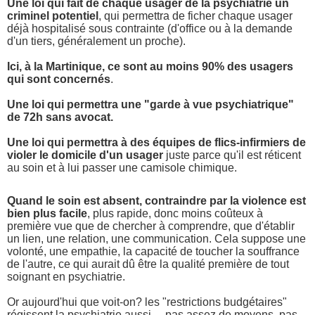
Une loi qui fait de chaque usager de la psychiatrie un
criminel potentiel
, qui permettra de ficher chaque usager
déjà hospitalisé sous contrainte (d'office ou à la demande
d'un tiers, généralement un proche).
Ici, à la Martinique, ce sont au moins 90% des usagers
qui sont concernés
.
Une loi qui permettra une "garde à vue psychiatrique"
de 72h sans avocat.
Une loi qui permettra à des équipes de flics-infirmiers de
violer le domicile d'un usager
juste parce qu'il est réticent
au soin et à lui passer une camisole chimique.
Quand le soin est absent, contraindre par la violence est
bien plus facile
, plus rapide, donc moins coûteux à
première vue que de chercher à comprendre, que d'établir
un lien, une relation, une communication. Cela suppose une
volonté, une empathie, la capacité de toucher la souffrance
de l'autre, ce qui aurait dû être la qualité première de tout
soignant en psychiatrie.
Or aujourd'hui que voit-on? les "restrictions budgétaires"
régissent la psychiatrie aussi… pas assez de moyens, pas