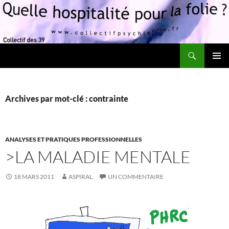
Recherche
Quelle hospitalité pour la folie?
ALLER
MENU
AU
PRINCI
CONTENU
Archives par mot-clé : contrainte
ANALYSES ET PRATIQUES PROFESSIONNELLES
>LA MALADIE MENTALE
18 MARS 2011
ASPIRAL
UN COMMENTAIRE