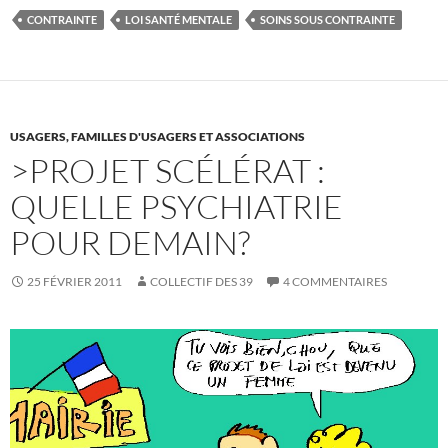
e
t
b
t
CONTRAINTE
LOI SANTÉ MENTALE
SOINS SOUS CONTRAINTE
o
e
o
r
k
USAGERS, FAMILLES D'USAGERS ET ASSOCIATIONS
>PROJET SCÉLÉRAT :
QUELLE PSYCHIATRIE
POUR DEMAIN?
25 FÉVRIER 2011
COLLECTIF DES 39
4 COMMENTAIRES