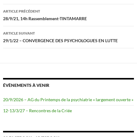
b
t
o
e
Navigation
o
r
ARTICLE PRÉCÉDENT
k
des
28/9/21, 14h Rassemblement-TINTAMARRE
articles
ARTICLE SUIVANT
29/1/22 – CONVERGENCE DES PSYCHOLOGUES EN LUTTE
ÉVÈNEMENTS À VENIR
20/9/2026 – AG du Printemps de la psychiatrie « largement ouverte »
12-13/3/27 – Rencontres de la Criée