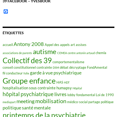
39 FACEBOOK – YVESBOOK
F
a
c
e
b
o
ÉTIQUETTES
o
k
Antony 2008
accueil
Appel des appels
art
assises
autisme
chemla
associations de parents
CEMEA
centre antonin artaud
Collectif des 39
comportementalisme
conseil constitutionnel
contrainte
débat
décryptage FondAmental
DSM
garde à vue psychiatrique
fil conducteur
folie
Groupe enfance
HAS
HDT
hospitalisation sous contrainte
humapsy
Hôpital
hôpital psychiatrique
livres
lobby fondamental
Loi de 1990
mobilisation
meeting
médico-social
partage
politique
mediapart
politique santé mentale
printemps de la psychiatrie