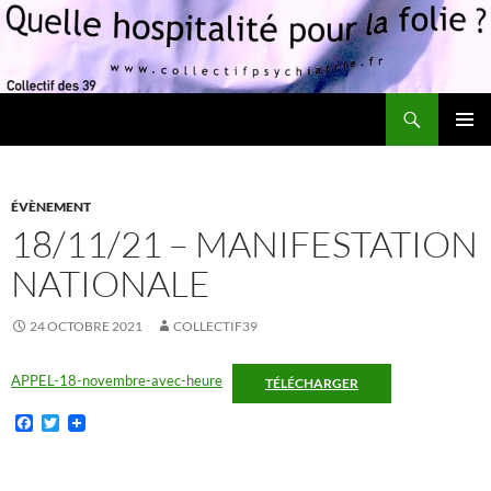
Recherche
Quelle hospitalité pour la folie?
ALLER
MENU
AU
PRINCI
CONTENU
ÉVÈNEMENT
18/11/21 – MANIFESTATION
NATIONALE
24 OCTOBRE 2021
COLLECTIF39
APPEL-18-novembre-avec-heure
TÉLÉCHARGER
F
T
a
w
c
i
e
t