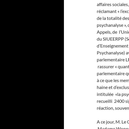
affaires sociales
réclamant « l’ex
de la totalité de
psychanalyse », 
Appels, de l’Uni
du SIUEERPP (Sé
d’Enseignement 
Psychanalyse) av
parlementaire L
rassurer « quan
parlementaire qu’
à ce que les mem
haine et d’exclus
intitulée «la psy
recueilli 2400 s
réaction, souve
A ce jour, M.
Madame Wonner l’