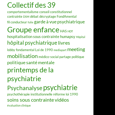
Collectif des 39
comportementalisme
conseil constitutionnel
contrainte
débat
décryptage FondAmental
DSM
garde à vue psychiatrique
fil conducteur
folie
Groupe enfance
HAS
HDT
hospitalisation sous contrainte
humapsy
Hôpital
hôpital psychiatrique
livres
meeting
lobby fondamental
Loi de 1990
mediapart
mobilisation
médico-social
partage
politique
politique santé mentale
printemps de la
psychiatrie
psychiatrie
Psychanalyse
psychothérapie institutionnelle
réforme loi 1990
soins sous contrainte
vidéos
évaluation clinique