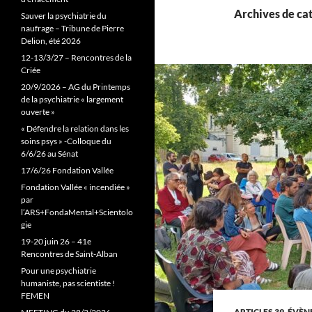
Archives de cat
Sauver la psychiatrie du
naufrage – Tribune de Pierre
Delion, été 2026
12-13/3/27 – Rencontres de la
Criée
20/9/2026 – AG du Printemps
de la psychiatrie « largement
ouverte »
« Défendre la relation dans les
soins psys » -Colloque du
6/6/26 au Sénat
17/6/26 Fondation Vallée
Fondation Vallée « incendiée »
par
l’ARS+FondaMental+Scientolo
gie
19-20 juin 26 – 41e
Rencontres de Saint-Alban
Pour une psychiatrie
humaniste, pas scientiste !
FEMEN
ARTICLES 39
,
ÉVÈN