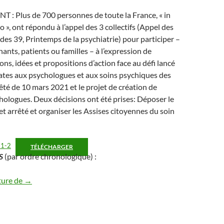
 Plus de 700 personnes de toute la France, « in
sio », ont répondu à l’appel des 3 collectifs (Appel des
 des 39, Printemps de la psychiatrie) pour participer –
ants, patients ou familles – à l’expression de
ons, idées et propositions d’action face au défi lancé
ates aux psychologues et aux soins psychiques des
rêté de 10 mars 2021 et le projet de création de
hologues. Deux décisions ont été prises: Déposer le
et arrêté et organiser les Assises citoyennes du soin
1-2
TÉLÉCHARGER
S
(par ordre chronologique) :
LES MOTS DU 2 MAI 21 !
ture de
→