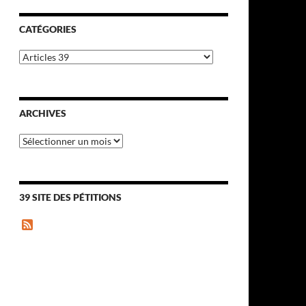
CATÉGORIES
Catégories
ARCHIVES
Archives
39 SITE DES PÉTITIONS
F
e
e
d