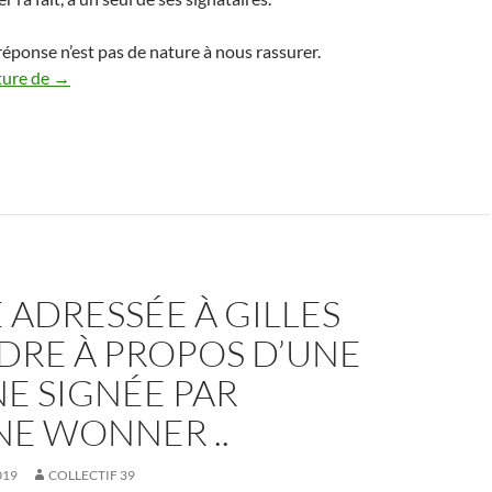
 réponse n’est pas de nature à nous rassurer.
RÉPONSE à Madame Wonner QUI persiste et signe, suivie de 
ture de
→
 ADRESSÉE À GILLES
DRE À PROPOS D’UNE
E SIGNÉE PAR
NE WONNER ..
019
COLLECTIF 39