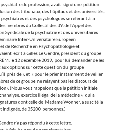
, psychiatre de profession, avait signé une pétition
clusion des tribunaux, des hôpitaux et des universités,
s psychiatres et des psychologues se référant à la
des membres du Collectif des 39, de l’Appel des
on Syndicale de la psychiatrie et des universitaires
minaire Inter-Universitaire Européen
et de Recherche en Psychopathologie et
aient écrit à Gilles Le Gendre, président du groupe
REM, le 12 décembre 2019, pour lui demander de les
t aux options sur cette question du groupe
il préside », et « pour le prier instamment de veiller
bres de ce groupe ne relayent pas les discours de
ion». (Nous vous rappelons que la pétition initiale
chanalyse, exercice illégal de la médecine », qui a
ignatures dont celle de Madame Wonner, a suscité la
nt indignée, de 35200 personnes.)
 Le Gendre n’a pas répondu à cette lettre.
a fait, à un seul de ses signataires.