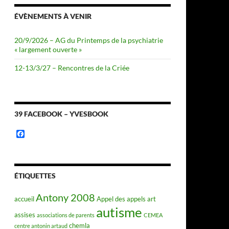
ÉVÈNEMENTS À VENIR
20/9/2026 – AG du Printemps de la psychiatrie
« largement ouverte »
12-13/3/27 – Rencontres de la Criée
39 FACEBOOK – YVESBOOK
F
a
c
e
b
o
ÉTIQUETTES
o
k
Antony 2008
accueil
Appel des appels
art
autisme
assises
associations de parents
CEMEA
chemla
centre antonin artaud