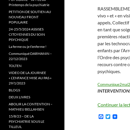
Printemps de la psychiatrie
RASSEMBLEMENT :
PETITION DE SOUTIEN AU
vivo » et « en vi
NOUVEAU FRONT
appels, Collectif
POPULAIRE
en tant que soign
24-25/5/2024 ASSISES
CITOYENNES DU SOIN
premières réacti
PSYCHIQUE
par les technocr
La ferme ou je t’enferme !
enfants par l’Ar
Communiqué DARMANIN –
l’Ordre des psyc
22/12/2023
recours contre c
TOLTEN
psychiques.
VIDEO DE LA JOURNEE
« L’ENFANCE MISE AU PAS »
29/1/2023
Communique2mai2
BLOGS
INTERVENTION
DEUX LIVRES
ABOLIR LA CONTENTION –
Continuer la lec
MATHIEU BELLAHSEN
F
T
15/8/23 – DE LA
a
w
PSYCHIATRIE SOUS LE
c
i
TILLEUL