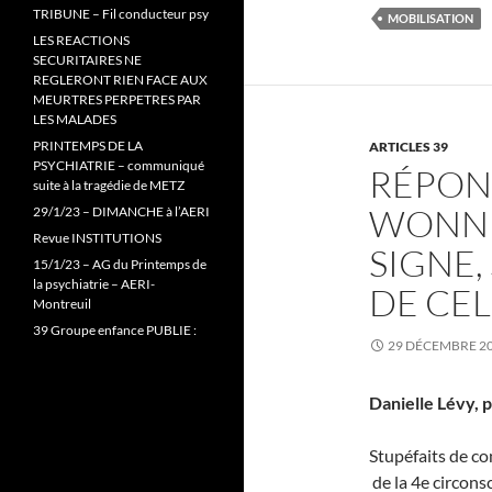
e
t
TRIBUNE – Fil conducteur psy
b
t
MOBILISATION
o
e
LES REACTIONS
o
r
SECURITAIRES NE
k
REGLERONT RIEN FACE AUX
MEURTRES PERPETRES PAR
LES MALADES
PRINTEMPS DE LA
ARTICLES 39
PSYCHIATRIE – communiqué
RÉPON
suite à la tragédie de METZ
WONNE
29/1/23 – DIMANCHE à l’AERI
Revue INSTITUTIONS
SIGNE,
15/1/23 – AG du Printemps de
la psychiatrie – AERI-
DE CEL
Montreuil
39 Groupe enfance PUBLIE :
29 DÉCEMBRE 2
Danielle Lévy, p
Stupéfaits de 
de la 4e circon