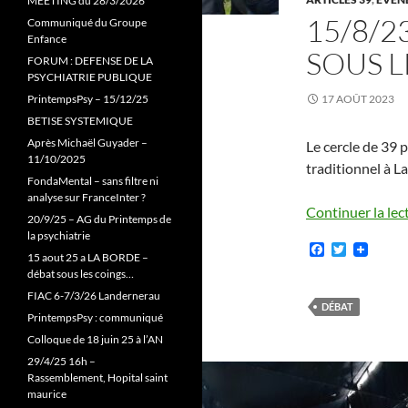
MEETING du 28/3/2026
15/8/2
Communiqué du Groupe
Enfance
SOUS L
FORUM : DEFENSE DE LA
PSYCHIATRIE PUBLIQUE
PrintempsPsy – 15/12/25
17 AOÛT 2023
BETISE SYSTEMIQUE
Après Michaël Guyader –
Le cercle de 39 p
11/10/2025
traditionnel à L
FondaMental – sans filtre ni
analyse sur FranceInter ?
Continuer la lec
20/9/25 – AG du Printemps de
la psychiatrie
F
T
15 aout 25 a LA BORDE –
a
w
débat sous les coings…
c
i
e
t
FIAC 6-7/3/26 Landernerau
b
t
DÉBAT
PrintempsPsy : communiqué
o
e
o
r
Colloque de 18 juin 25 à l’AN
k
29/4/25 16h –
Rassemblement, Hopital saint
maurice