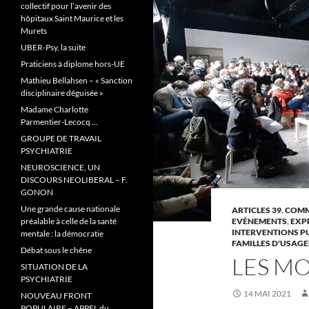
collectif pour l’avenir des
hôpitaux Saint Maurice et les
Murets
UBER-Psy, la suite
Praticiens à diplome hors-UE
Mathieu Bellahsen – « Sanction
disciplinaire déguisée »
Madame Charlotte
Parmentier-Lecocq …
GROUPE DE TRAVAIL
PSYCHIATRIE
NEUROSCIENCE, UN
DISCOURS NEOLIBERAL – F.
GONON
Une grande cause nationale
ARTICLES 39
,
COMM
préalable à celle de la santé
EVÉNEMENTS
,
EXP
INTERVENTIONS P
mentale : la démocratie
FAMILLES D'USAGE
Débat sous le chêne
LES MO
SITUATION DE LA
PSYCHIATRIE
14 MAI 2021
NOUVEAU FRONT
POPULAIRE – APPEL du