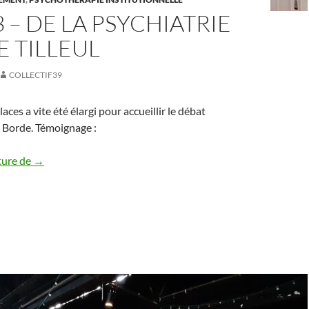
3 – DE LA PSYCHIATRIE
E TILLEUL
COLLECTIF39
laces a vite été élargi pour accueillir le débat
a Borde. Témoignage :
15/8/23 – DE LA PSYCHIATRIE SOUS LE TILLEUL
ture de
→