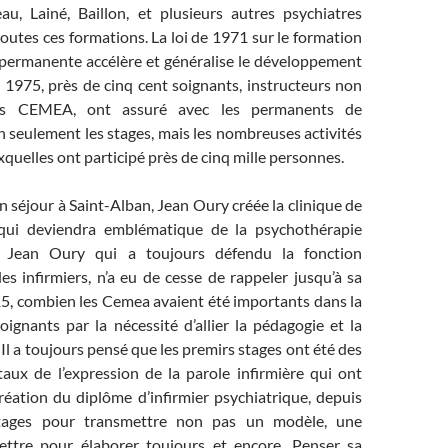
au, Lainé, Baillon, et plusieurs autres psychiatres
toutes ces formations. La loi de 1971 sur le formation
 permanente accélère et généralise le développement
 1975, près de cinq cent soignants, instructeurs non
es CEMEA, ont assuré avec les permanents de
on seulement les stages, mais les nombreuses activités
quelles ont participé près de cinq mille personnes.
 séjour à Saint-Alban, Jean Oury créée la clinique de
 qui deviendra emblématique de la psychothérapie
le. Jean Oury qui a toujours défendu la fonction
s infirmiers, n’a eu de cesse de rappeler jusqu’à sa
5, combien les Cemea avaient été importants dans la
ignants par la nécessité d’allier la pédagogie et la
Il a toujours pensé que les premirs stages ont été des
aux de l’expression de la parole infirmière qui ont
réation du diplôme d’infirmier psychiatrique, depuis
stages pour transmettre non pas un modèle, une
ettre pour élaborer toujours et encore. Penser sa