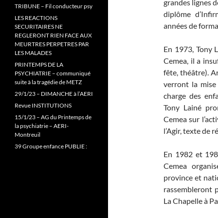
grandes lignes de
TRIBUNE – Fil conducteur psy
diplôme d’Infir
LES REACTIONS
années de format
SECURITAIRES NE
REGLERONT RIEN FACE AUX
MEURTRES PERPETRES PAR
En 1973, Tony La
LES MALADES
Cemea, il a insu
PRINTEMPS DE LA
fête, théâtre). A
PSYCHIATRIE – communiqué
suite à la tragédie de METZ
verront la mise
29/1/23 – DIMANCHE à l’AERI
charge des enf
Revue INSTITUTIONS
Tony Lainé pr
15/1/23 – AG du Printemps de
Cemea sur l’acti
la psychiatrie – AERI-
l’Agir, texte de
Montreuil
39 Groupe enfance PUBLIE :
En 1982 et 198
Cemea organis
province et nati
rassembleront p
La Chapelle à Pa