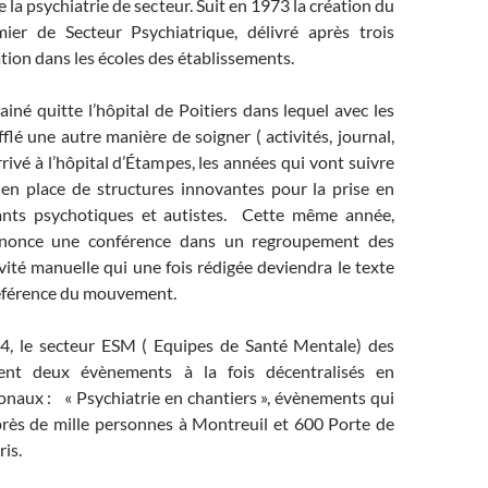
 la psychiatrie de secteur. Suit en 1973 la création du
mier de Secteur Psychiatrique, délivré après trois
ion dans les écoles des établissements.
iné quitte l’hôpital de Poitiers dans lequel avec les
fflé une autre manière de soigner ( activités, journal,
rrivé à l’hôpital d’Étampes, les années qui vont suivre
 en place de structures innovantes pour la prise en
ants psychotiques et autistes. Cette même année,
ononce une conférence dans un regroupement des
vité manuelle qui une fois rédigée deviendra le texte
 référence du mouvement.
4, le secteur ESM ( Equipes de Santé Mentale) des
ent deux évènements à la fois décentralisés en
onaux : « Psychiatrie en chantiers », évènements qui
rès de mille personnes à Montreuil et 600 Porte de
ris.