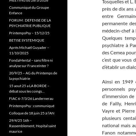
MEETING du 28/3/2026
Tosquelles et L.
Communiqué du Groupe
près de dix ans
Enfance
entre Germai
FORUM : DEFENSE DE LA
permanente des
PSYCHIATRIE PUBLIQUE
médecin-chef à l
PrintempsPsy – 15/12/25
Quelques temp
BETISE SYSTEMIQUE
psychiatre à Pa
Après Michaël Guyader –
des Cemea pour 
11/10/2025
c’est que vous d
FondaMental – sans filtre ni
analyse sur FranceInter ?
d’établir un dial
20/9/25 – AG du Printemps de
la psychiatrie
Ainsi en 1949 
15 aout 25 a LA BORDE –
personnels ps
débat sous les coings…
d’immersion de l
FIAC 6-7/3/26 Landernerau
de Failly, Hen
PrintempsPsy : communiqué
Vayre et Pierre
Colloque de 18 juin 25 à l’AN
plusieurs centa
29/4/25 16h –
national mais au
Rassemblement, Hopital saint
maurice
Fanon notamment