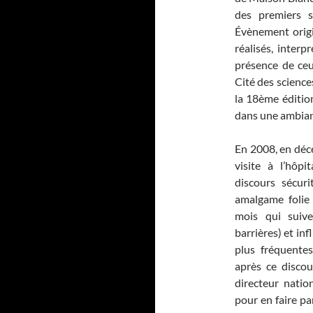
des premiers 
Évènement origi
réalisés, interp
présence de ceu
Cité des science
la 18ème édition
dans une ambian
En 2008, en déce
visite à l’hôp
discours sécuri
amalgame folie
mois qui suive
barrières) et in
plus fréquentes
après ce discou
directeur natio
pour en faire pa