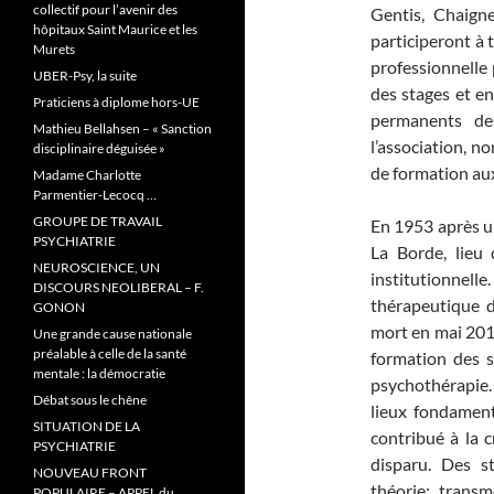
collectif pour l’avenir des
Gentis, Chaigne
hôpitaux Saint Maurice et les
participeront à 
Murets
professionnelle
UBER-Psy, la suite
des stages et en
Praticiens à diplome hors-UE
permanents d
Mathieu Bellahsen – « Sanction
l’association, n
disciplinaire déguisée »
de formation aux
Madame Charlotte
Parmentier-Lecocq …
GROUPE DE TRAVAIL
En 1953 après un
PSYCHIATRIE
La Borde, lieu
NEUROSCIENCE, UN
institutionnel
DISCOURS NEOLIBERAL – F.
thérapeutique de
GONON
mort en mai 201
Une grande cause nationale
préalable à celle de la santé
formation des so
mentale : la démocratie
psychothérapie. 
Débat sous le chêne
lieux fondament
SITUATION DE LA
contribué à la c
PSYCHIATRIE
disparu. Des 
NOUVEAU FRONT
théorie; transm
POPULAIRE – APPEL du