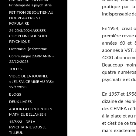
Printemps de la psychiatrie
pratique par la
PETITION DE SOUTIEN AU
indispensable de
NOUVEAU FRONT
POPULAIRE
En1954, créati
24-25/5/2024 ASSISES
première revue 
CITOYENNES DU SOIN
PSYCHIQUE
années 60 et 8
La ferme ou je t’enferme !
abonnés à VST. L’
Communiqué DARMANIN –
4000 abonnement
22/12/2023
Beaucoup moins
TOLTEN
quatre numéros 
VIDEO DE LA JOURNEE
psychiatrie et du
« L’ENFANCE MISE AU PAS »
29/1/2023
En 1957 et 1958,
BLOGS
dizaine de réun
DEUX LIVRES
des CEMEA réflé
ABOLIR LA CONTENTION –
MATHIEU BELLAHSEN
à la place et au 
15/8/23 – DE LA
et c’est de ce t
PSYCHIATRIE SOUS LE
mars exactement,
TILLEUL