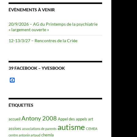
ÉVÈNEMENTS À VENIR
20/9/2026 – AG du Printemps de la psychiatrie
« largement ouverte »
12-13/3/27 – Rencontres de la Criée
39 FACEBOOK – YVESBOOK
F
a
c
e
b
o
ÉTIQUETTES
o
k
Antony 2008
accueil
Appel des appels
art
autisme
assises
associations de parents
CEMEA
chemla
centre antonin artaud