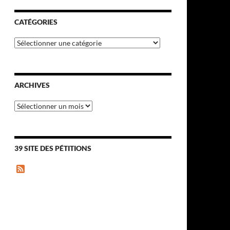
CATÉGORIES
Catégories
ARCHIVES
Archives
39 SITE DES PÉTITIONS
F
e
e
d