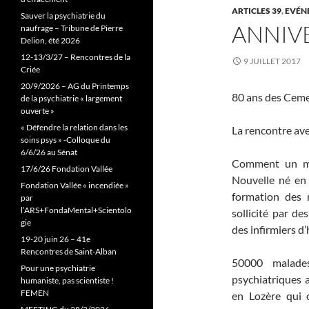
ARTICLES 39
,
EVÉN
Sauver la psychiatrie du
ANNIV
naufrage – Tribune de Pierre
Delion, été 2026
12-13/3/27 – Rencontres de la
9 JUILLET 2017
Criée
20/9/2026 – AG du Printemps
80 ans des Cem
de la psychiatrie « largement
ouverte »
« Défendre la relation dans les
La rencontre ave
soins psys » -Colloque du
6/6/26 au Sénat
Comment un mo
17/6/26 Fondation Vallée
Nouvelle né en 
Fondation Vallée « incendiée »
formation des 
par
l’ARS+FondaMental+Scientolo
sollicité par de
gie
des infirmiers d
19-20 juin 26 – 41e
Rencontres de Saint-Alban
50000 malade
Pour une psychiatrie
psychiatriques a
humaniste, pas scientiste !
FEMEN
en Lozère qui o