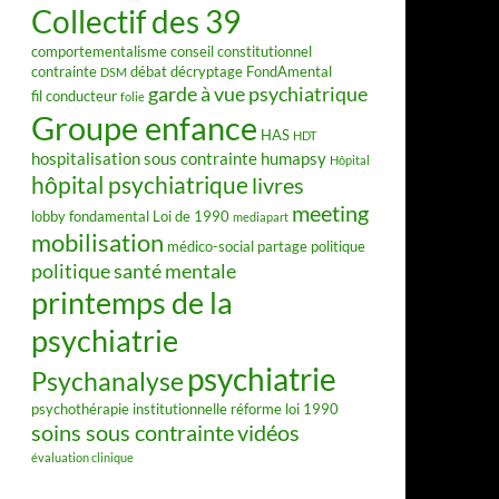
Collectif des 39
comportementalisme
conseil constitutionnel
contrainte
débat
décryptage FondAmental
DSM
garde à vue psychiatrique
fil conducteur
folie
Groupe enfance
HAS
HDT
hospitalisation sous contrainte
humapsy
Hôpital
hôpital psychiatrique
livres
meeting
lobby fondamental
Loi de 1990
mediapart
mobilisation
médico-social
partage
politique
politique santé mentale
printemps de la
psychiatrie
psychiatrie
Psychanalyse
psychothérapie institutionnelle
réforme loi 1990
soins sous contrainte
vidéos
évaluation clinique