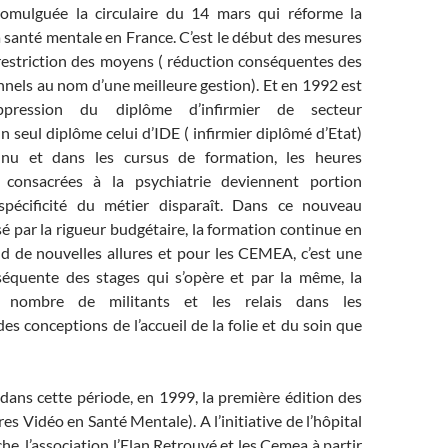
omulguée la circulaire du 14 mars qui réforme la
 santé mentale en France. C’est le début des mesures
restriction des moyens ( réduction conséquentes des
onnels au nom d’une meilleure gestion). Et en 1992 est
ppression du diplôme d’infirmier de secteur
n seul diplôme celui d’IDE ( infirmier diplômé d’Etat)
nnu et dans les cursus de formation, les heures
 consacrées à la psychiatrie deviennent portion
spécificité du métier disparaît. Dans ce nouveau
é par la rigueur budgétaire, la formation continue en
nd de nouvelles allures et pour les CEMEA, c’est une
équente des stages qui s’opère et par la même, la
 nombre de militants et les relais dans les
es conceptions de l’accueil de la folie et du soin que
 dans cette période, en 1999, la première édition des
 Vidéo en Santé Mentale). A l’initiative de l’hôpital
e, l’association l’Elan Retrouvé et les Cemea à partir