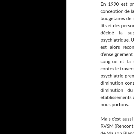
En 1990 est pr
conception de la
budgétaires de 
lits et des pers
décidé la su
psychiatrique. U
est alors reco
d’enseignement
congrue et la 
contexte travers
psychiatrie pre
diminution cons
diminution du
établissements d
nous portons.
Mais c’est aussi
RVSM (Rencontres
de Maison Blanch