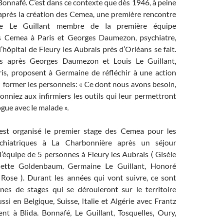
 Bonnafé. C’est dans ce contexte que dès 1946, à peine
 après la création des Cemea, une première rencontre
ne Le Guillant membre de la première équipe
 Cemea à Paris et Georges Daumezon, psychiatre,
’hôpital de Fleury les Aubrais près d’Orléans se fait.
s après Georges Daumezon et Louis Le Guillant,
ris, proposent à Germaine de réfléchir à une action
former les personnels: « Ce dont nous avons besoin,
onniez aux infirmiers les outils qui leur permettront
ogue avec le malade ».
est organisé le premier stage des Cemea pour les
ychiatriques à La Charbonnière après un séjour
’équipe de 5 personnes à Fleury les Aubrais ( Gisèle
riette Goldenbaum, Germaine Le Guillant, Honoré
 Rose ). Durant les années qui vont suivre, ce sont
ines de stages qui se dérouleront sur le territoire
ssi en Belgique, Suisse, Italie et Algérie avec Frantz
 à Blida. Bonnafé, Le Guillant, Tosquelles, Oury,