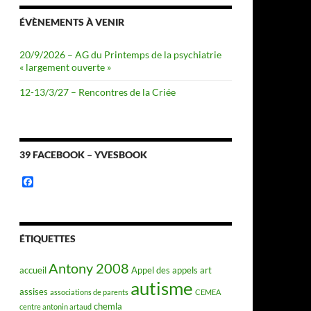
ÉVÈNEMENTS À VENIR
20/9/2026 – AG du Printemps de la psychiatrie
« largement ouverte »
12-13/3/27 – Rencontres de la Criée
39 FACEBOOK – YVESBOOK
F
a
c
e
b
o
ÉTIQUETTES
o
k
Antony 2008
accueil
Appel des appels
art
autisme
assises
associations de parents
CEMEA
chemla
centre antonin artaud