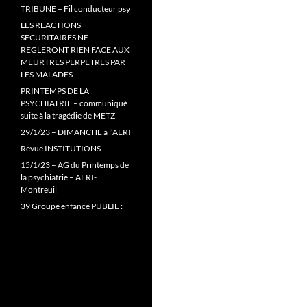
TRIBUNE – Fil conducteur psy
LES REACTIONS
SECURITAIRES NE
REGLERONT RIEN FACE AUX
MEURTRES PERPETRES PAR
LES MALADES
PRINTEMPS DE LA
PSYCHIATRIE – communiqué
suite à la tragédie de METZ
29/1/23 – DIMANCHE à l’AERI
Revue INSTITUTIONS
15/1/23 – AG du Printemps de
la psychiatrie – AERI-
Montreuil
39 Groupe enfance PUBLIE :