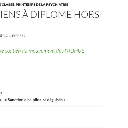
 CLASSÉ
,
PRINTEMPS DE LA PSYCHIATRIE
IENS À DIPLOME HORS-
COLLECTIF39
e soutien au mouvement des PADHUE
on
NT
– « Sanction disciplinaire déguisée »