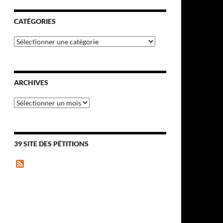
CATÉGORIES
Catégories
ARCHIVES
Archives
39 SITE DES PÉTITIONS
F
e
e
d