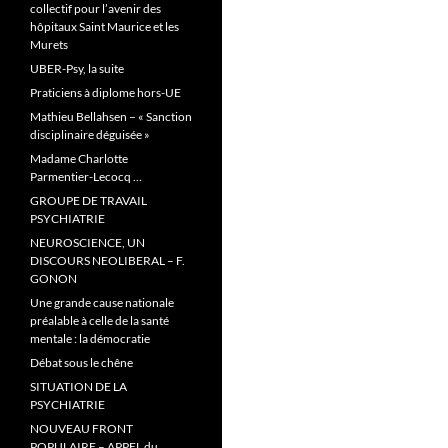
collectif pour l’avenir des
hôpitaux Saint Maurice et les
Murets
UBER-Psy, la suite
Praticiens à diplome hors-UE
Mathieu Bellahsen – « Sanction
disciplinaire déguisée »
Madame Charlotte
Parmentier-Lecocq …
GROUPE DE TRAVAIL
PSYCHIATRIE
NEUROSCIENCE, UN
DISCOURS NEOLIBERAL – F.
GONON
Une grande cause nationale
préalable à celle de la santé
mentale : la démocratie
Débat sous le chêne
SITUATION DE LA
PSYCHIATRIE
NOUVEAU FRONT
POPULAIRE – APPEL du