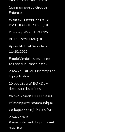
MEETING du 28/3/2026
Communiqué du Groupe
Enfance
FORUM : DEFENSE DE LA
PSYCHIATRIE PUBLIQUE
PrintempsPsy – 15/12/25
BETISE SYSTEMIQUE
Après Michaël Guyader –
11/10/2025
FondaMental – sans filtre ni
analyse sur FranceInter ?
20/9/25 – AG du Printemps de
la psychiatrie
15 aout 25 a LA BORDE –
débat sous les coings…
FIAC 6-7/3/26 Landernerau
PrintempsPsy : communiqué
Colloque de 18 juin 25 à l’AN
29/4/25 16h –
Rassemblement, Hopital saint
maurice