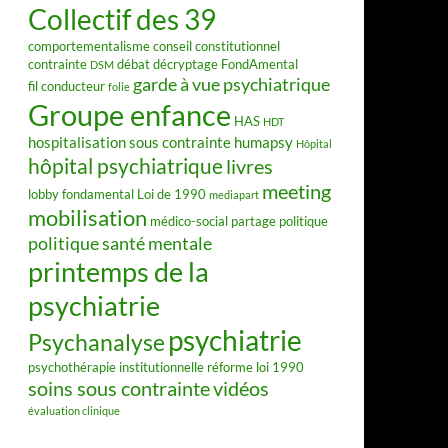
Collectif des 39
comportementalisme
conseil constitutionnel
contrainte
débat
décryptage FondAmental
DSM
garde à vue psychiatrique
fil conducteur
folie
Groupe enfance
HAS
HDT
hospitalisation sous contrainte
humapsy
Hôpital
hôpital psychiatrique
livres
meeting
lobby fondamental
Loi de 1990
mediapart
mobilisation
médico-social
partage
politique
politique santé mentale
printemps de la
psychiatrie
psychiatrie
Psychanalyse
psychothérapie institutionnelle
réforme loi 1990
soins sous contrainte
vidéos
évaluation clinique