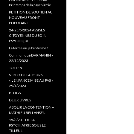
Printemps de la psychiatrie
PETITION DE SOUTIEN AU
NOUVEAU FRONT
POPULAIRE
24-25/5/2024 ASSISES
CITOYENNES DU SOIN
PSYCHIQUE
La ferme ou je t’enferme !
Communiqué DARMANIN –
22/12/2023
TOLTEN
VIDEO DE LA JOURNEE
« L’ENFANCE MISE AU PAS »
29/1/2023
BLOGS
DEUX LIVRES
ABOLIR LA CONTENTION –
MATHIEU BELLAHSEN
15/8/23 – DE LA
PSYCHIATRIE SOUS LE
TILLEUL