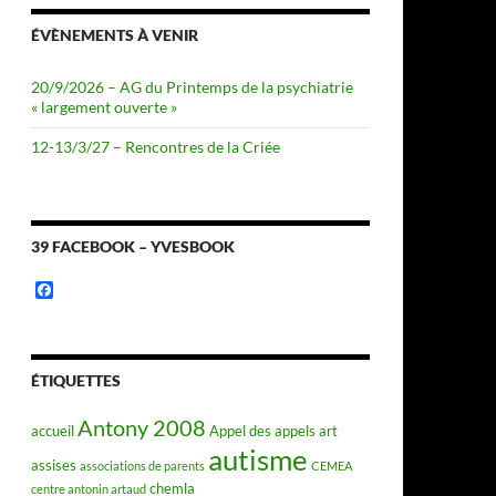
ÉVÈNEMENTS À VENIR
20/9/2026 – AG du Printemps de la psychiatrie
« largement ouverte »
12-13/3/27 – Rencontres de la Criée
39 FACEBOOK – YVESBOOK
F
a
c
e
b
o
ÉTIQUETTES
o
k
Antony 2008
accueil
Appel des appels
art
autisme
assises
associations de parents
CEMEA
chemla
centre antonin artaud