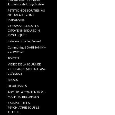
Printemps de la psychiatrie
PETITION DE SOUTIEN AU
NOUVEAU FRONT
POPULAIRE
24-25/5/2024 ASSISES
CITOYENNES DU SOIN
PSYCHIQUE
La ferme ou je t’enferme !
Communiqué DARMANIN –
22/12/2023
TOLTEN
VIDEO DE LA JOURNEE
« L’ENFANCE MISE AU PAS »
29/1/2023
BLOGS
DEUX LIVRES
ABOLIR LA CONTENTION –
MATHIEU BELLAHSEN
15/8/23 – DE LA
PSYCHIATRIE SOUS LE
TILLEUL