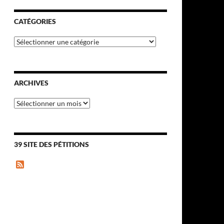
CATÉGORIES
Catégories
ARCHIVES
Archives
39 SITE DES PÉTITIONS
F
e
e
d