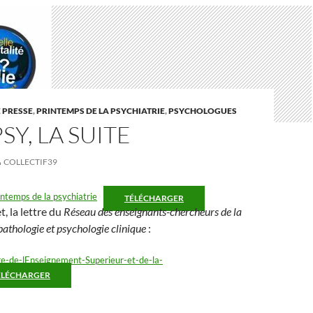
 PRESSE
,
PRINTEMPS DE LA PSYCHIATRIE
,
PSYCHOLOGUES
SY, LA SUITE
COLLECTIF39
temps de la psychiatrie
TÉLÉCHARGER
, la lettre du
Réseau des enseignants-chercheurs de la
athologie et psychologie clinique
:
re-de-lEnseignement-Superieur-et-de-la-
ÉLÉCHARGER