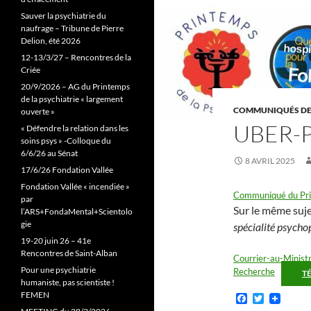
Sauver la psychiatrie du
naufrage – Tribune de Pierre
Delion, été 2026
12-13/3/27 – Rencontres de la
Criée
20/9/2026 – AG du Printemps
de la psychiatrie « largement
COMMUNIQUÉS DE
ouverte »
UBER-P
« Défendre la relation dans les
soins psys » -Colloque du
6/6/26 au Sénat
8 AVRIL 2025
17/6/26 Fondation Vallée
Fondation Vallée « incendiée »
Communiqué du Prin
par
Sur le même sujet
l’ARS+FondaMental+Scientolo
gie
spécialité
psychop
19-20 juin 26 – 41e
Rencontres de Saint-Alban
Courrier-au-Minist
Pour une psychiatrie
Recherche
T
humaniste, pas scientiste !
FEMEN
F
T
a
w