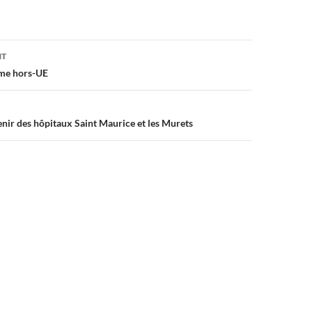
on
NT
ome hors-UE
venir des hôpitaux Saint Maurice et les Murets