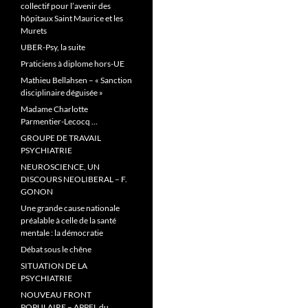
collectif pour l’avenir des
hôpitaux Saint Maurice et les
Murets
UBER-Psy, la suite
Praticiens à diplome hors-UE
Mathieu Bellahsen – « Sanction
disciplinaire déguisée »
Madame Charlotte
Parmentier-Lecocq …
GROUPE DE TRAVAIL
PSYCHIATRIE
NEUROSCIENCE, UN
DISCOURS NEOLIBERAL – F.
GONON
Une grande cause nationale
préalable à celle de la santé
mentale : la démocratie
Débat sous le chêne
SITUATION DE LA
PSYCHIATRIE
NOUVEAU FRONT
POPULAIRE – APPEL du