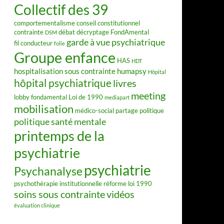
Collectif des 39
comportementalisme
conseil constitutionnel
contrainte
débat
décryptage FondAmental
DSM
garde à vue psychiatrique
fil conducteur
folie
Groupe enfance
HAS
HDT
hospitalisation sous contrainte
humapsy
Hôpital
hôpital psychiatrique
livres
meeting
lobby fondamental
Loi de 1990
mediapart
mobilisation
médico-social
partage
politique
politique santé mentale
printemps de la
psychiatrie
psychiatrie
Psychanalyse
psychothérapie institutionnelle
réforme loi 1990
soins sous contrainte
vidéos
évaluation clinique