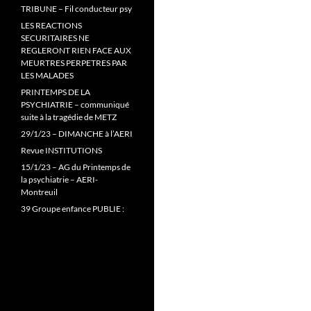
TRIBUNE – Fil conducteur psy
LES REACTIONS
SECURITAIRES NE
REGLERONT RIEN FACE AUX
MEURTRES PERPETRES PAR
LES MALADES
PRINTEMPS DE LA
PSYCHIATRIE – communiqué
suite à la tragédie de METZ
29/1/23 – DIMANCHE à l’AERI
Revue INSTITUTIONS
15/1/23 – AG du Printemps de
la psychiatrie – AERI-
Montreuil
39 Groupe enfance PUBLIE :