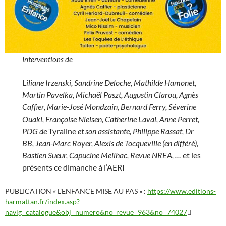
Interventions de
L
iliane Irzenski, Sandrine Deloche, Mathilde Hamonet,
Martin Pavelka, Michaël Paszt, Augustin Clarou, Agnès
Caffier, Marie-José Mondzain, Bernard Ferry, Séverine
Ouaki, Françoise Nielsen, Catherine Laval, Anne Perret,
PDG de
Tyraline
et son assistante, Philippe Rassat, Dr
BB, Jean-Marc Royer, Alexis de Tocqueville (en différé),
Bastien Sueur, Capucine Meilhac, Revue NREA, …
et les
présents ce dimanche à l’AERI
PUBLICATION « L’ENFANCE MISE AU PAS » :
https://www.editions-
harmattan.fr/index.asp?
navig=catalogue&obj=numero&no_revue=963&no=74027
