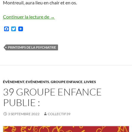
Montreuil, aura lieu en chair et en os.
15/1/23 – AG du Printemps de la psychi
Continuer la lecture de
→
F
T
a
w
c
i
e
t
b
t
PRINTEMPS DE LA PSYCHIATRIE
o
e
o
r
k
ÉVÈNEMENT
,
EVÉNEMENTS
,
GROUPE ENFANCE
,
LIVRES
39 GROUPE ENFANCE
PUBLIE :
3 SEPTEMBRE 2022
COLLECTIF39