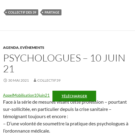
c
i
e
t
b
t
COLLECTIF DES 39
PARTAGE
o
e
o
r
k
AGENDA
,
EVÉNEMENTS
PSYCHOLOGUES – 10 JUIN
21
30 MAI 2021
COLLECTIF39
AppelMobilisation10juin21
TÉLÉCHARGER
Face à la série de mesures visant cette profession – pourtant
sur-sollicitée, en particulier depuis la crise sanitaire –
témoignant toujours et encore :
– D’une volonté de soumettre la pratique des psychologues à
l’ordonnance médicale.