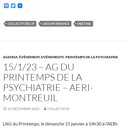
F
T
a
w
c
i
e
t
b
t
COLLECTIF DES 39
GROUPE ENFANCE
MEETING
o
e
o
r
k
AGENDA
,
ÉVÈNEMENT
,
EVÉNEMENTS
,
PRINTEMPS DE LA PSYCHIATRIE
15/1/23 – AG DU
PRINTEMPS DE LA
PSYCHIATRIE – AERI-
MONTREUIL
12 DÉCEMBRE 2022
COLLECTIF39
L’AG du Printemps, le dimanche 15 janvier à 14h30 à l’AERI-