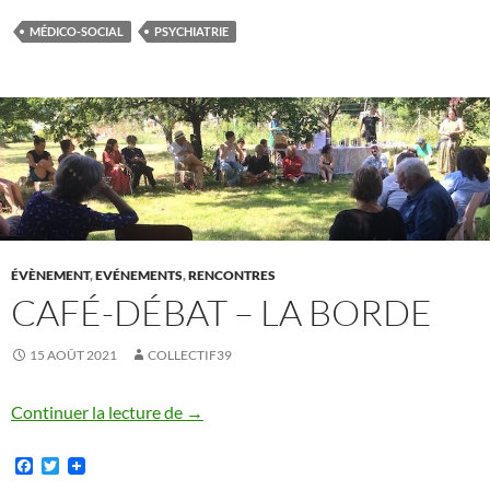
e
t
b
t
MÉDICO-SOCIAL
PSYCHIATRIE
o
e
o
r
k
ÉVÈNEMENT
,
EVÉNEMENTS
,
RENCONTRES
CAFÉ-DÉBAT – LA BORDE
15 AOÛT 2021
COLLECTIF39
Café-débat – La Borde
Continuer la lecture de
→
F
T
a
w