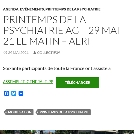
AGENDA
,
EVÉNEMENTS
,
PRINTEMPS DE LA PSYCHIATRIE
PRINTEMPS DE LA
PSYCHIATRIE AG – 29 MAI
21 LE MATIN – AERI
29 MAI 2021
COLLECTIF39
Soixante participants de toute la France ont assisté à
ASSEMBLEE-GENERALE-PP
TÉLÉCHARGER
F
T
a
w
c
i
e
t
b
t
MOBILISATION
PRINTEMPS DE LA PSYCHIATRIE
o
e
o
r
k