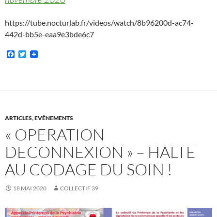
https://tube.nocturlab.fr/videos/watch/8b96200d-ac74-
442d-bb5e-eaa9e3bde6c7
F
T
a
w
c
i
e
t
b
t
o
e
o
r
k
ARTICLES
,
EVÉNEMENTS
« OPERATION
DECONNEXION » – HALTE
AU CODAGE DU SOIN !
18 MAI 2020
COLLECTIF 39