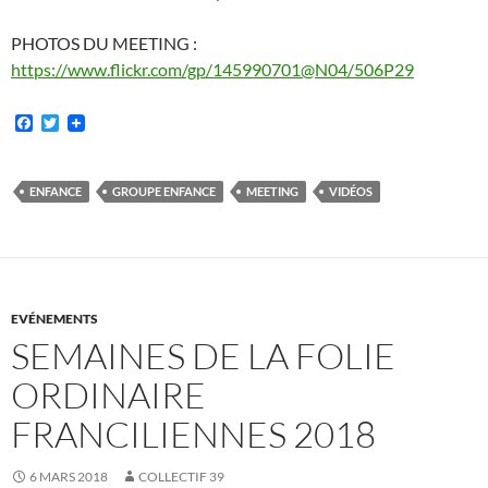
PHOTOS DU MEETING :
https://www.flickr.com/gp/
145990701
@N04/506P29
F
T
a
w
c
i
e
t
b
t
ENFANCE
GROUPE ENFANCE
MEETING
VIDÉOS
o
e
o
r
k
EVÉNEMENTS
SEMAINES DE LA FOLIE
ORDINAIRE
FRANCILIENNES 2018
6 MARS 2018
COLLECTIF 39