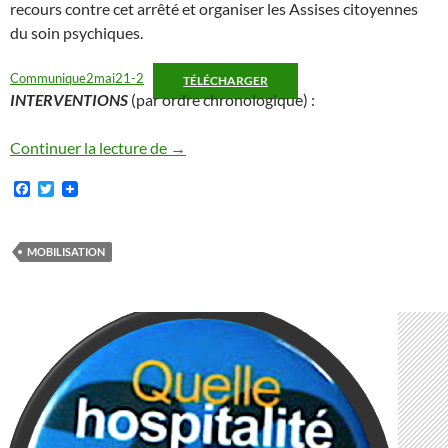
recours contre cet arrêté et organiser les Assises citoyennes
du soin psychiques.
Communique2mai21-2
TÉLÉCHARGER
INTERVENTIONS
(par ordre chronologique) :
LES MOTS DU 2 MAI 21 !
Continuer la lecture de
→
F
T
a
w
c
i
e
t
b
t
MOBILISATION
o
e
o
r
k