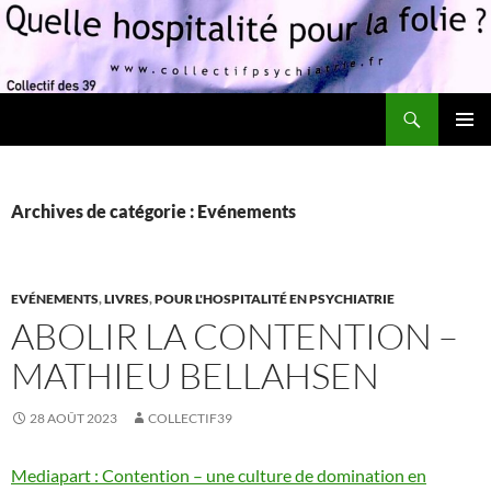
Recherche
Quelle hospitalité pour la folie?
ALLER
MENU
AU
PRINCI
CONTENU
Archives de catégorie : Evénements
EVÉNEMENTS
,
LIVRES
,
POUR L'HOSPITALITÉ EN PSYCHIATRIE
ABOLIR LA CONTENTION –
MATHIEU BELLAHSEN
28 AOÛT 2023
COLLECTIF39
Mediapart : Contention – une culture de domination en