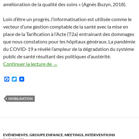
amélioration de la qualité des soins » (Agnès Buzyn, 2018).
Loin d’être un progrès, l’informatisation est utilisée comme le
vecteur d’une gestion comptable de la santé avec la mise en
place de la Tarification à l’Acte (T2a) entrainant des dommages
que nous constatons pour les hôpitaux généraux. La pandémie
du COVID-19 a révélé l’ampleur de la dégradation du système
public de santé résultant des politiques d’austérité.
« OPERATION DECONNEXION » – HAL
Continuer la lecture de
→
F
T
a
w
c
i
e
t
b
t
MOBILISATION
o
e
o
r
k
EVÉNEMENTS
,
GROUPE ENFANCE
,
MEETINGS, INTERVENTIONS