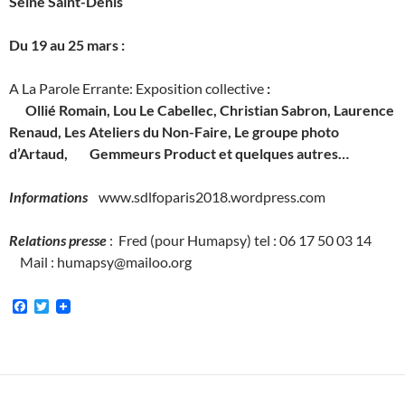
Seine Saint-Denis
Du 19 au 25 mars :
A La Parole Errante: Exposition collective
:
Ollié Romain, Lou Le Cabellec, Christian Sabron, Laurence
Renaud, Les Ateliers du Non-Faire, Le groupe photo
d’Artaud, Gemmeurs Product et quelques autres…
Informations
www.sdlfoparis2018.wordpress.com
Relations presse
: Fred (pour Humapsy) tel : 06 17 50 03 14
Mail : humapsy@mailoo.org
F
T
a
w
c
i
e
t
b
t
o
e
o
r