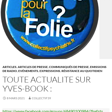
ARTICLES
,
ARTICLES DE PRESSE
,
COMMUNIQUÉS DE PRESSE
,
EMISSIONS
DE RADIO
,
EVÉNEMENTS
,
EXPRESSIONS
,
RÉSISTANCE AU QUOTIDIEN
TOUTE ACTUALITE SUR
YVES-BOOK :
8 MARS 2021
COLLECTIF39
https://www.facebook.com/groups/68490100984/?fref=ts