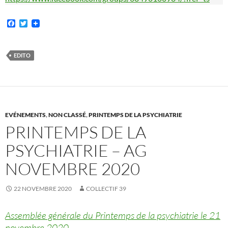
F
T
a
w
c
i
e
t
b
t
EDITO
o
e
o
r
k
EVÉNEMENTS
,
NON CLASSÉ
,
PRINTEMPS DE LA PSYCHIATRIE
PRINTEMPS DE LA
PSYCHIATRIE – AG
NOVEMBRE 2020
22 NOVEMBRE 2020
COLLECTIF 39
Assemblée générale du Printemps de la psychiatrie le 21
novembre 2020