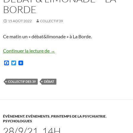
BORDE
15 AOÛT 2022
COLLECTIF39
Ce matin un « débat&limonade » à La Borde.
Débat & limonade – La Borde
Continuer la lecture de
→
F
T
a
w
c
i
e
t
b
t
COLLECTIF DES 39
DÉBAT
o
e
o
r
k
ÉVÈNEMENT
,
EVÉNEMENTS
,
PRINTEMPS DE LA PSYCHIATRIE
,
PSYCHOLOGUES
28/9/21, 14H