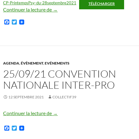
CP-PrintempsPsy-du-28septembre2021
TÉLÉCHARGER
28/9/21, 14h Rassemblement-TINTAM
Continuer la lecture de
→
F
T
a
w
c
i
e
t
b
t
o
e
o
r
k
AGENDA
,
ÉVÈNEMENT
,
EVÉNEMENTS
25/09/21 CONVENTION
NATIONALE INTER-PRO
12 SEPTEMBRE 2021
COLLECTIF39
25/09/21 CONVENTION NATIONALE 
Continuer la lecture de
→
F
T
a
w
c
i