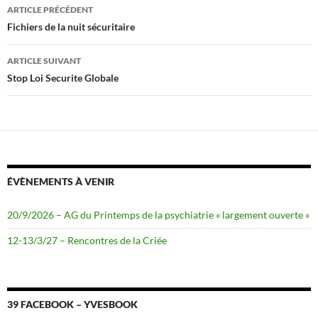
Navigation
ARTICLE PRÉCÉDENT
des
Fichiers de la nuit sécuritaire
articles
ARTICLE SUIVANT
Stop Loi Securite Globale
ÉVÈNEMENTS À VENIR
20/9/2026 – AG du Printemps de la psychiatrie « largement ouverte »
12-13/3/27 – Rencontres de la Criée
39 FACEBOOK – YVESBOOK