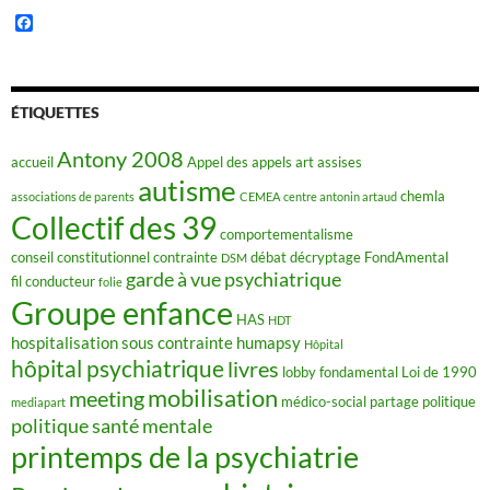
F
a
c
e
b
o
ÉTIQUETTES
o
k
Antony 2008
accueil
Appel des appels
art
assises
autisme
chemla
associations de parents
CEMEA
centre antonin artaud
Collectif des 39
comportementalisme
conseil constitutionnel
contrainte
débat
décryptage FondAmental
DSM
garde à vue psychiatrique
fil conducteur
folie
Groupe enfance
HAS
HDT
hospitalisation sous contrainte
humapsy
Hôpital
hôpital psychiatrique
livres
lobby fondamental
Loi de 1990
mobilisation
meeting
médico-social
partage
politique
mediapart
politique santé mentale
printemps de la psychiatrie