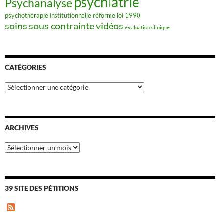
psychiatrie
Psychanalyse
psychothérapie institutionnelle
réforme loi 1990
soins sous contrainte
vidéos
évaluation clinique
CATÉGORIES
Catégories
ARCHIVES
Archives
39 SITE DES PÉTITIONS
F
e