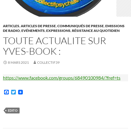
ARTICLES
,
ARTICLES DE PRESSE
,
COMMUNIQUÉS DE PRESSE
,
EMISSIONS
DE RADIO
,
EVÉNEMENTS
,
EXPRESSIONS
,
RÉSISTANCE AU QUOTIDIEN
TOUTE ACTUALITE SUR
YVES-BOOK :
8 MARS 2021
COLLECTIF39
https://www.facebook.com/groups/68490100984/?fref=ts
F
T
a
w
c
i
e
t
b
t
EDITO
o
e
o
r
k