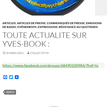
ARTICLES
,
ARTICLES DE PRESSE
,
COMMUNIQUÉS DE PRESSE
,
EMISSIONS
DE RADIO
,
EVÉNEMENTS
,
EXPRESSIONS
,
RÉSISTANCE AU QUOTIDIEN
TOUTE ACTUALITE SUR
YVES-BOOK :
8 MARS 2021
COLLECTIF39
https://www.facebook.com/groups/68490100984/?fref=ts
F
T
a
w
c
i
e
t
b
t
EDITO
o
e
o
r
k