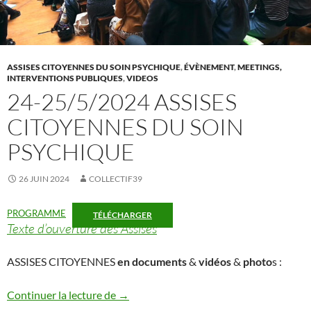
ASSISES CITOYENNES DU SOIN PSYCHIQUE
,
ÉVÈNEMENT
,
MEETINGS,
INTERVENTIONS PUBLIQUES
,
VIDEOS
24-25/5/2024 ASSISES
CITOYENNES DU SOIN
PSYCHIQUE
26 JUIN 2024
COLLECTIF39
PROGRAMME
TÉLÉCHARGER
Texte d’ouverture des Assises
ASSISES CITOYENNES
en documents
&
vidéos
&
photo
s :
24-25/5/2024 ASSISES CITOYENNES 
Continuer la lecture de
→