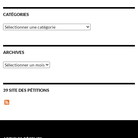
CATÉGORIES
Catégories
ARCHIVES
Archives
39 SITE DES PÉTITIONS
F
e
e
d