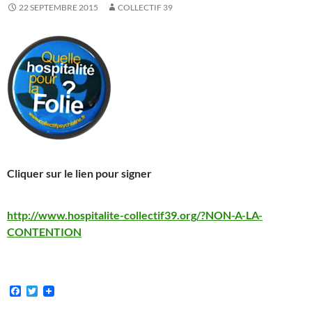
22 SEPTEMBRE 2015
COLLECTIF 39
Cliquer sur le lien pour signer
http://www.hospitalite-collectif39.org/?NON-A-LA-
CONTENTION
F
T
a
w