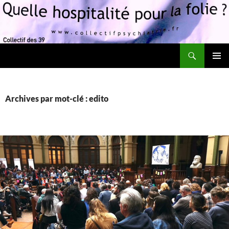
Recherche
Quelle hospitalité pour la folie?
ALLER
MENU
AU
PRINCI
CONTENU
Archives par mot-clé : edito