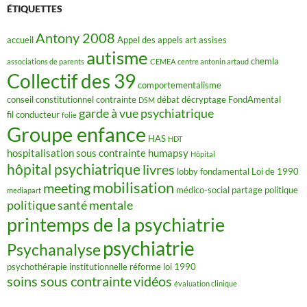
o
ÉTIQUETTES
o
k
Antony 2008
accueil
Appel des appels
art
assises
autisme
chemla
associations de parents
CEMEA
centre antonin artaud
Collectif des 39
comportementalisme
conseil constitutionnel
contrainte
débat
décryptage FondAmental
DSM
garde à vue psychiatrique
fil conducteur
folie
Groupe enfance
HAS
HDT
hospitalisation sous contrainte
humapsy
Hôpital
hôpital psychiatrique
livres
lobby fondamental
Loi de 1990
mobilisation
meeting
médico-social
partage
politique
mediapart
politique santé mentale
printemps de la psychiatrie
psychiatrie
Psychanalyse
psychothérapie institutionnelle
réforme loi 1990
soins sous contrainte
vidéos
évaluation clinique