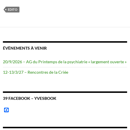
c
i
e
t
b
t
EDITO
o
e
o
r
k
ÉVÈNEMENTS À VENIR
20/9/2026 – AG du Printemps de la psychiatrie « largement ouverte »
12-13/3/27 – Rencontres de la Criée
39 FACEBOOK – YVESBOOK
F
a
c
e
b