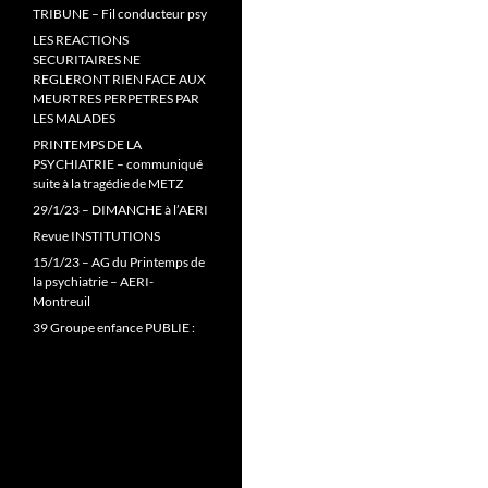
TRIBUNE – Fil conducteur psy
LES REACTIONS
SECURITAIRES NE
REGLERONT RIEN FACE AUX
MEURTRES PERPETRES PAR
LES MALADES
PRINTEMPS DE LA
PSYCHIATRIE – communiqué
suite à la tragédie de METZ
29/1/23 – DIMANCHE à l’AERI
Revue INSTITUTIONS
15/1/23 – AG du Printemps de
la psychiatrie – AERI-
Montreuil
39 Groupe enfance PUBLIE :