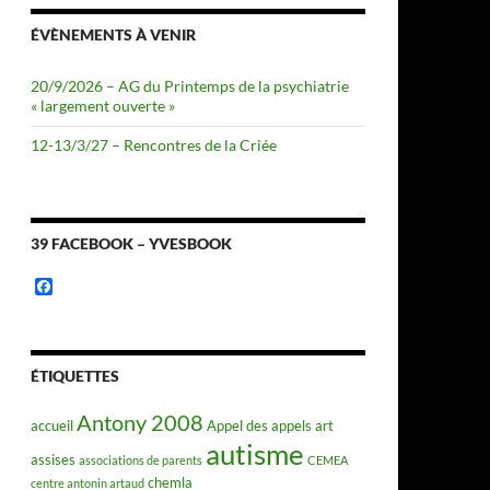
ÉVÈNEMENTS À VENIR
20/9/2026 – AG du Printemps de la psychiatrie
« largement ouverte »
12-13/3/27 – Rencontres de la Criée
39 FACEBOOK – YVESBOOK
F
a
c
e
b
o
ÉTIQUETTES
o
k
Antony 2008
accueil
Appel des appels
art
autisme
assises
associations de parents
CEMEA
chemla
centre antonin artaud