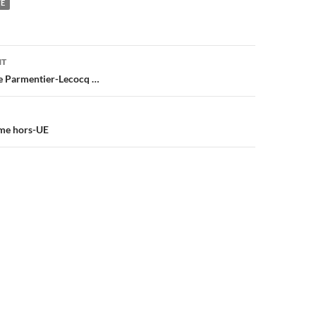
TE
on
NT
e Parmentier-Lecocq …
ome hors-UE