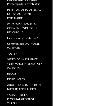
Printemps de la psychiatrie
PETITION DE SOUTIEN AU
NOUVEAU FRONT
POPULAIRE
24-25/5/2024 ASSISES
CITOYENNES DU SOIN
PSYCHIQUE
La ferme ou je t’enferme !
Communiqué DARMANIN –
22/12/2023
TOLTEN
VIDEO DE LA JOURNEE
« L’ENFANCE MISE AU PAS »
29/1/2023
BLOGS
DEUX LIVRES
ABOLIR LA CONTENTION –
MATHIEU BELLAHSEN
15/8/23 – DE LA
PSYCHIATRIE SOUS LE
TILLEUL