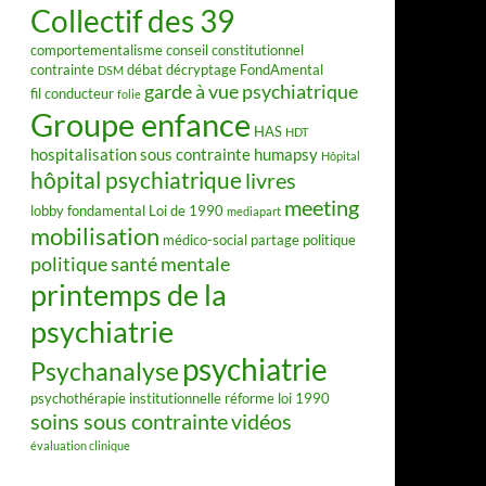
Collectif des 39
comportementalisme
conseil constitutionnel
contrainte
débat
décryptage FondAmental
DSM
garde à vue psychiatrique
fil conducteur
folie
Groupe enfance
HAS
HDT
hospitalisation sous contrainte
humapsy
Hôpital
hôpital psychiatrique
livres
meeting
lobby fondamental
Loi de 1990
mediapart
mobilisation
médico-social
partage
politique
politique santé mentale
printemps de la
psychiatrie
psychiatrie
Psychanalyse
psychothérapie institutionnelle
réforme loi 1990
soins sous contrainte
vidéos
évaluation clinique