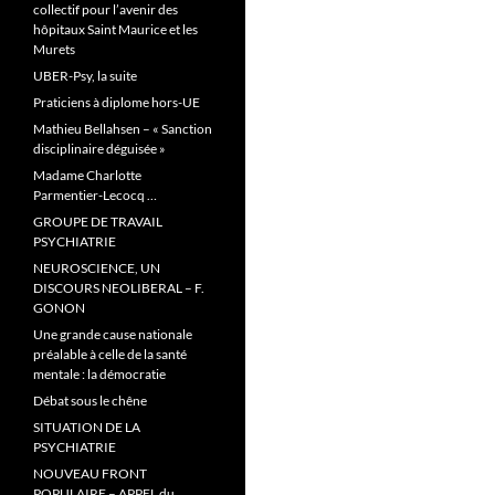
collectif pour l’avenir des
hôpitaux Saint Maurice et les
Murets
UBER-Psy, la suite
Praticiens à diplome hors-UE
Mathieu Bellahsen – « Sanction
disciplinaire déguisée »
Madame Charlotte
Parmentier-Lecocq …
GROUPE DE TRAVAIL
PSYCHIATRIE
NEUROSCIENCE, UN
DISCOURS NEOLIBERAL – F.
GONON
Une grande cause nationale
préalable à celle de la santé
mentale : la démocratie
Débat sous le chêne
SITUATION DE LA
PSYCHIATRIE
NOUVEAU FRONT
POPULAIRE – APPEL du