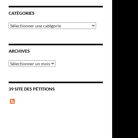
CATÉGORIES
Catégories
ARCHIVES
Archives
39 SITE DES PÉTITIONS
F
e
e
d