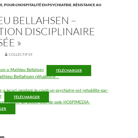
SE
,
POUR L'HOSPITALITÉ EN PSYCHIATRIE
,
RÉSISTANCE AU
EU BELLAHSEN –
TION DISCIPLINAIRE
ÉE »
COLLECTIF39
on-a-Mathieu-Bellahsen
TÉLÉCHARGER
athieu Bellahsen réhabilité…
-a-lecart-pendant-le-covid-un-psychiatre-est-rehabilite-par-
t
TÉLÉCHARGER
ions-contre-un-ancien-chef-de-pole-HOSPIMEDIA-
GER