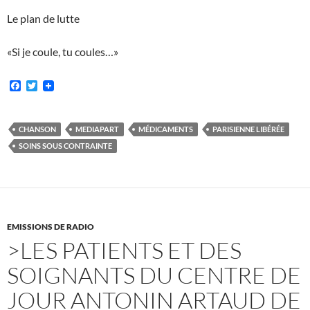
Le plan de lutte
«Si je coule, tu coules…»
F
T
a
w
c
i
e
t
b
t
CHANSON
MEDIAPART
MÉDICAMENTS
PARISIENNE LIBÉRÉE
o
e
SOINS SOUS CONTRAINTE
o
r
k
EMISSIONS DE RADIO
>LES PATIENTS ET DES
SOIGNANTS DU CENTRE DE
JOUR ANTONIN ARTAUD DE