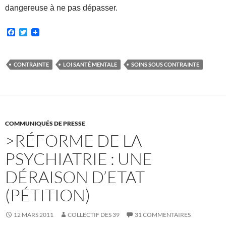
dangereuse à ne pas dépasser.
F
T
a
w
c
i
e
t
b
t
CONTRAINTE
LOI SANTÉ MENTALE
SOINS SOUS CONTRAINTE
o
e
o
r
k
COMMUNIQUÉS DE PRESSE
>RÉFORME DE LA
PSYCHIATRIE : UNE
DÉRAISON D’ETAT
(PÉTITION)
12 MARS 2011
COLLECTIF DES 39
31 COMMENTAIRES