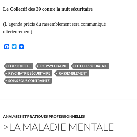
Le Collectif des 39 contre la nuit sécuritaire
(L'agenda précis du rassemblement sera communiqué
ultérieurement)
F
T
a
w
c
i
e
t
b
t
LOI 5 JUILLLET
LOI PSYCHIATRIE
LUTTE PSYCHIATRIE
o
e
PSYCHIATRIE SÉCURITAIRE
RASSEMBLEMENT
o
r
k
SOINS SOUS CONTRAINTE
ANALYSES ET PRATIQUES PROFESSIONNELLES
>LA MALADIE MENTALE