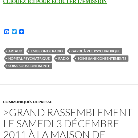
CLIQUEZ ICI POUR ECOUTER L'EMISSION
F
T
a
w
c
i
e
t
b
t
ARTAUD
EMISSION DE RADIO
GARDE À VUE PSYCHIATRIQUE
o
e
HÔPITAL PSYCHIATRIQUE
RADIO
SOINS SANS CONSENTEMENTS
o
r
k
SOINS SOUS CONTRAINTE
COMMUNIQUÉS DE PRESSE
>GRAND RASSEMBLEMENT
LE SAMEDI 3 DÉCEMBRE
2011 À LA MAISON DE