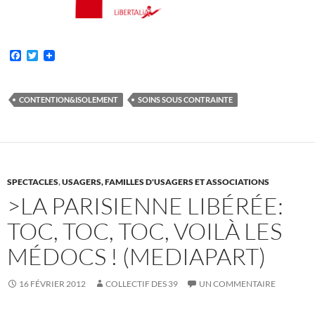
F
T
a
w
c
i
e
t
b
t
CONTENTION&ISOLEMENT
SOINS SOUS CONTRAINTE
o
e
o
r
k
SPECTACLES
,
USAGERS, FAMILLES D'USAGERS ET ASSOCIATIONS
>LA PARISIENNE LIBÉRÉE:
TOC, TOC, TOC, VOILÀ LES
MÉDOCS ! (MEDIAPART)
16 FÉVRIER 2012
COLLECTIF DES 39
UN COMMENTAIRE