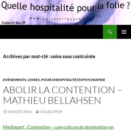
Recherche
Quelle hospitalité pour la folie?
ALLER
MENU
AU
PRINCI
CONTENU
Archives par mot-clé : soins sous contrainte
EVÉNEMENTS
,
LIVRES
,
POUR L'HOSPITALITÉ EN PSYCHIATRIE
ABOLIR LA CONTENTION –
MATHIEU BELLAHSEN
28 AOÛT 2023
COLLECTIF39
Mediapart : Contention – une culture de domination en