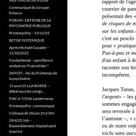
MEETING du 28/3/2026
rapport de l'ag
Communiqué du Groupe
courrier de par
Enfance
présentait des
«
FORUM : DEFENSE DE LA
de risques de m
PSYCHIATRIE PUBLIQUE
sur les enfants 
PrintempsPsy – 15/12/25
c'est un procès
BETISE SYSTEMIQUE
pour
« pratique
Après Michaël Guyader –
Pas-à-pas et m
11/10/2025
d'un enfant à d
FondaMental – sans filtre ni
analyse sur FranceInter ?
raconter son hi
20/9/25 – AG du Printemps de
incompétent.
la psychiatrie
15 aout 25 a LA BORDE –
Jacques Turan, 
débat sous les coings…
l'argent»
– les 
FIAC 6-7/3/26 Landernerau
sommes engagée
PrintempsPsy : communiqué
sera reversée à
Colloque de 18 juin 25 à l’AN
l’autisme –,
« c
29/4/25 16h –
eu de notre enf
Rassemblement, Hopital saint
maurice
exclu sans aucu