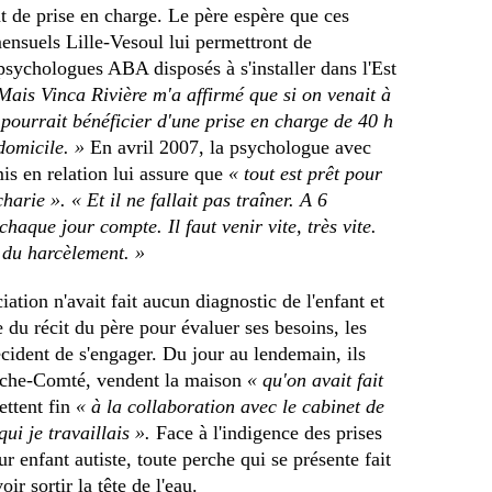
t de prise en charge. Le père espère que ces
mensuels Lille-Vesoul lui permettront de
psychologues ABA disposés à s'installer dans l'Est
Mais Vinca Rivière m'a affirmé que si on venait à
 pourrait bénéficier d'une prise en charge de 40 h
domicile. »
En avril 2007, la psychologue avec
mis en relation lui assure que
« tout est prêt pour
harie ». « Et il ne fallait pas traîner. A 6
chaque jour compte. Il faut venir vite, très vite.
 du harcèlement. »
ation n'avait fait aucun diagnostic de l'enfant et
e du récit du père pour évaluer ses besoins, les
ident de s'engager. Du jour au lendemain, ils
anche-Comté, vendent la maison
« qu'on avait fait
ettent fin
« à la collaboration avec le cabinet de
ui je travaillais ».
Face à l'indigence des prises
r enfant autiste, toute perche qui se présente fait
ir sortir la tête de l'eau.