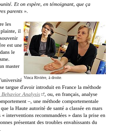
unité. Et on espère, en témoignant, que ça
res parents ».
e les
plainte, il
 souvenir
ère est une
dans le
isme.
un master
Vinca Rivière, à droite.
l'université
e se targue d'avoir introduit en France la méthode
 Behavior Analysis
,
ou, en français, analyse
comportement –, une méthode comportementale
 que la Haute autorité de santé a classée en mars
s « interventions recommandées » dans la prise en
onnes présentant des troubles envahissants du
.