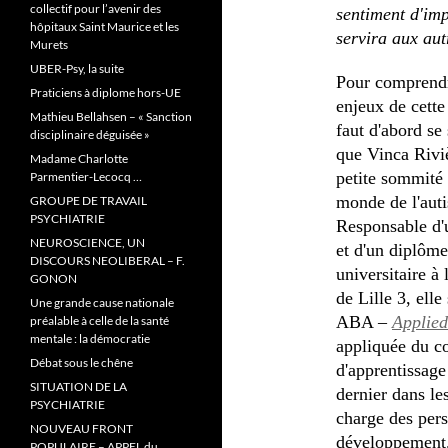
collectif pour l’avenir des
sentiment d'imp
hôpitaux Saint Maurice et les
servira aux aut
Murets
UBER-Psy, la suite
Pour comprendr
Praticiens à diplome hors-UE
enjeux de cette 
Mathieu Bellahsen – « Sanction
faut d'abord se
disciplinaire déguisée »
que Vinca Rivi
Madame Charlotte
petite sommité 
Parmentier-Lecocq …
monde de l'aut
GROUPE DE TRAVAIL
PSYCHIATRIE
Responsable d'
NEUROSCIENCE, UN
et d'un diplôme
DISCOURS NEOLIBERAL – F.
universitaire à 
GONON
de Lille 3, ell
Une grande cause nationale
ABA –
Applied
préalable à celle de la santé
mentale : la démocratie
appliquée du 
Débat sous le chêne
d'apprentissage
SITUATION DE LA
dernier dans le
PSYCHIATRIE
charge des pers
NOUVEAU FRONT
développement
POPULAIRE – APPEL du