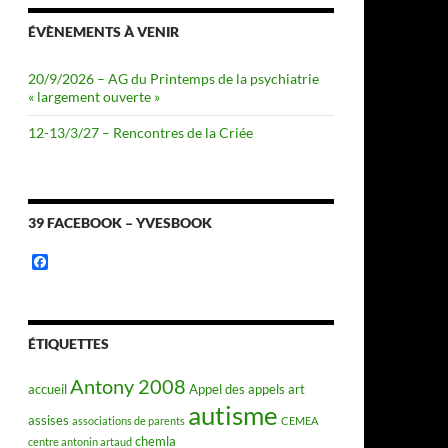
ÉVÈNEMENTS À VENIR
20/9/2026 – AG du Printemps de la psychiatrie
« largement ouverte »
12-13/3/27 – Rencontres de la Criée
39 FACEBOOK – YVESBOOK
F
a
c
e
b
o
ÉTIQUETTES
o
k
Antony 2008
accueil
Appel des appels
art
autisme
assises
associations de parents
CEMEA
chemla
centre antonin artaud