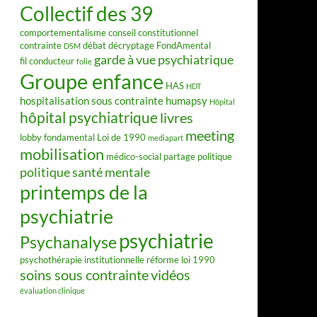
Collectif des 39
comportementalisme
conseil constitutionnel
contrainte
débat
décryptage FondAmental
DSM
garde à vue psychiatrique
fil conducteur
folie
Groupe enfance
HAS
HDT
hospitalisation sous contrainte
humapsy
Hôpital
hôpital psychiatrique
livres
meeting
lobby fondamental
Loi de 1990
mediapart
mobilisation
médico-social
partage
politique
politique santé mentale
printemps de la
psychiatrie
psychiatrie
Psychanalyse
psychothérapie institutionnelle
réforme loi 1990
soins sous contrainte
vidéos
évaluation clinique