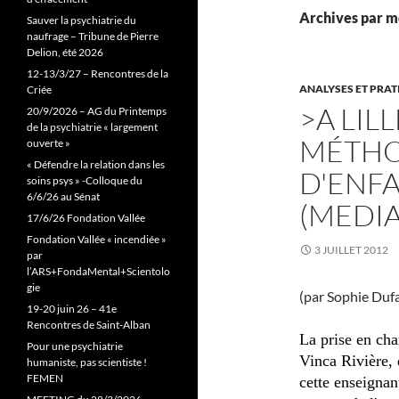
Archives par m
Sauver la psychiatrie du
naufrage – Tribune de Pierre
Delion, été 2026
12-13/3/27 – Rencontres de la
ANALYSES ET PRA
Criée
>A LIL
20/9/2026 – AG du Printemps
de la psychiatrie « largement
MÉTHO
ouverte »
« Défendre la relation dans les
D'ENFA
soins psys » -Colloque du
6/6/26 au Sénat
(MEDIA
17/6/26 Fondation Vallée
Fondation Vallée « incendiée »
3 JUILLET 2012
par
l’ARS+FondaMental+Scientolo
gie
(par Sophie Duf
19-20 juin 26 – 41e
Rencontres de Saint-Alban
La prise en cha
Pour une psychiatrie
Vinca Rivière, 
humaniste, pas scientiste !
FEMEN
cette enseignant