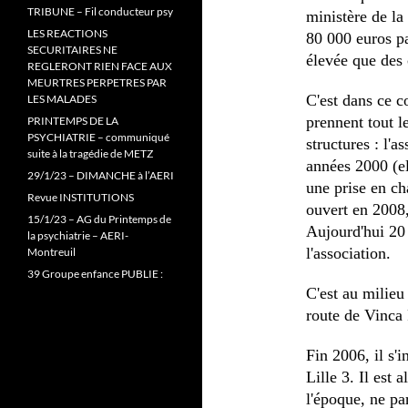
TRIBUNE – Fil conducteur psy
ministère de la
LES REACTIONS
80 000 euros pa
SECURITAIRES NE
élevée que des 
REGLERONT RIEN FACE AUX
MEURTRES PERPETRES PAR
C'est dans ce c
LES MALADES
prennent tout l
PRINTEMPS DE LA
PSYCHIATRIE – communiqué
structures : l'a
suite à la tragédie de METZ
années 2000 (el
29/1/23 – DIMANCHE à l’AERI
une prise en ch
Revue INSTITUTIONS
ouvert en 2008,
15/1/23 – AG du Printemps de
Aujourd'hui 20 
la psychiatrie – AERI-
l'association.
Montreuil
39 Groupe enfance PUBLIE :
C'est au milieu
route de Vinca 
Fin 2006, il s'i
Lille 3. Il est
l'époque, ne par