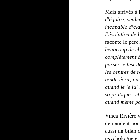
Mais arrivés à L
d'équipe, seul
incapable d’él
l’évolution de l
raconte le père
beaucoup de cho
complètement à 
passer le test 
les centres de 
rendu écrit, no
quand je le lui
sa pratique” et
quand même pa
Vinca Rivière v
demandent non 
aussi un bilan 
psychologue et 