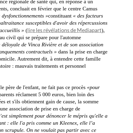
ence régionale de santé qui, en réponse à un
ents, concluait en février que le centre Camus
 dysfonctionnements »
constituant
« des facteurs
altraitance susceptibles d'avoir des répercussions
lire les révélations de Mediapart
accueillis »
(
),
 au civil qui se prépare pour l'automne
 déloyale de Vinca Rivière et de son association
anquements contractuels »
dans la prise en charge
omicile. Autrement dit, à entendre cette famille
stoire : mauvais traitements et personnel
le père de l'enfant, ne fait pas ce procès
«pour
parents réclament 5 000 euros, bien loin des
s et s'ils obtiennent gain de cause, la somme
 une association de prise en charge de
'est simplement pour dénoncer le mépris qu'elle a
ant : elle l'a pris comme un Kleenex, elle l’a
n scrupule. On ne voulait pas partir avec ce