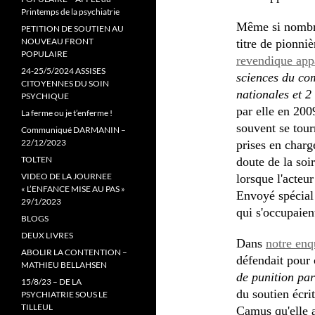
Printemps de la psychiatrie
Même si nomb
PETITION DE SOUTIEN AU
NOUVEAU FRONT
titre de pionni
POPULAIRE
revendique app
24-25/5/2024 ASSISES
sciences du co
CITOYENNES DU SOIN
nationales et 2
PSYCHIQUE
par elle en 200
La ferme ou je t’enferme !
souvent se tou
Communiqué DARMANIN –
22/12/2023
prises en charg
TOLTEN
doute de la soi
VIDEO DE LA JOURNEE
lorsque l'acteu
« L’ENFANCE MISE AU PAS »
Envoyé spécial 
29/1/2023
qui s'occupaien
BLOGS
DEUX LIVRES
Dans
notre enqu
ABOLIR LA CONTENTION –
défendait pour 
MATHIEU BELLAHSEN
de punition par
15/8/23 – DE LA
du soutien écri
PSYCHIATRIE SOUS LE
TILLEUL
Camus qu'elle a