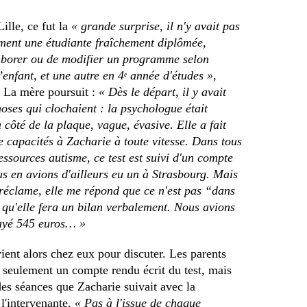
ille, ce fut la
« grande surprise, il n'y avait pas
ement une étudiante fraîchement diplômée,
aborer ou de modifier un programme selon
’enfant, et une autre en 4
année d'études »
,
e
. La mère poursuit :
« Dès le départ, il y avait
ses qui clochaient : la psychologue était
côté de la plaque, vague, évasive. Elle a fait
de capacités à Zacharie à toute vitesse. Dans tous
ressources autisme, ce test est suivi d'un compte
us en avions d'ailleurs eu un à Strasbourg. Mais
 réclame, elle me répond que ce n'est pas “dans
 qu'elle fera un bilan verbalement. Nous avions
yé 545 euros… »
ient alors chez eux pour discuter. Les parents
seulement un compte rendu écrit du test, mais
des séances que Zacharie suivait avec la
l'intervenante.
« Pas à l'issue de chaque