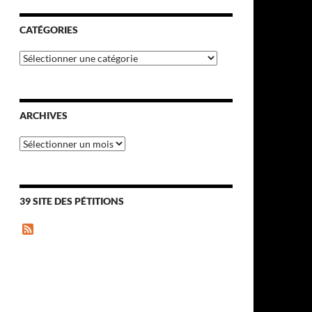
CATÉGORIES
Catégories
ARCHIVES
Archives
39 SITE DES PÉTITIONS
F
e
e
d