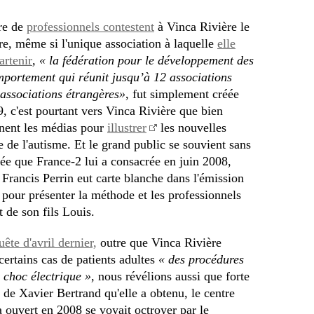
re de
professionnels contestent
à Vinca Rivière le
ère, même si l'unique association à laquelle
elle
artenir
,
« la fédération pour le développement des
mportement qui réunit jusqu’à 12 associations
 associations étrangères»
, fut simplement créée
9, c'est pourtant vers Vinca Rivière que bien
rnent les médias pour
illustrer
les nouvelles
e de l'autisme. Et le grand public se souvient sans
rée que France-2 lui a consacrée en juin 2008,
r Francis Perrin eut carte blanche dans l'émission
pour présenter la méthode et les professionnels
t de son fils Louis.
ête d'avril dernier,
outre que Vinca Rivière
certains cas de patients adultes
« des procédures
 choc électrique »
, nous révélions aussi que forte
t de Xavier Bertrand qu'elle a obtenu, le centre
 ouvert en 2008 se voyait octroyer par le