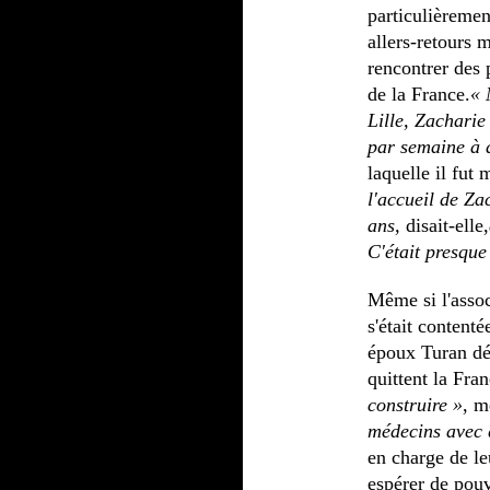
particulièremen
allers-retours 
rencontrer des 
de la France.
« 
Lille, Zacharie
par semaine à 
laquelle il fut 
l'accueil de Zac
ans,
disait-elle,
C'était presque
Même si l'associ
s'était contenté
époux Turan déc
quittent la Fr
construire »
, m
médecins avec q
en charge de leu
espérer de pouvo