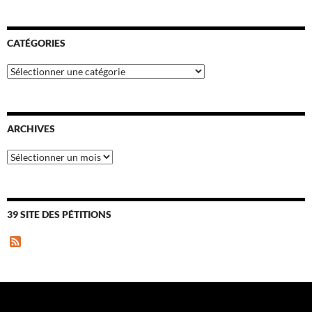
CATÉGORIES
Catégories
ARCHIVES
Archives
39 SITE DES PÉTITIONS
F
e
e
d