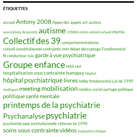
b
o
ÉTIQUETTES
o
k
Antony 2008
accueil
Appel des appels
art
assises
autisme
chemla
associations de parents
CEMEA
centre antonin artaud
Collectif des 39
comportementalisme
conseil constitutionnel
contrainte
débat
décryptage FondAmental
DSM
garde à vue psychiatrique
fil conducteur
folie
Groupe enfance
HAS
HDT
hospitalisation sous contrainte
humapsy
Hôpital
hôpital psychiatrique
livres
lobby fondamental
Loi de 1990
mobilisation
meeting
médico-social
partage
politique
mediapart
politique santé mentale
printemps de la psychiatrie
psychiatrie
Psychanalyse
psychothérapie institutionnelle
réforme loi 1990
soins sous contrainte
vidéos
évaluation clinique