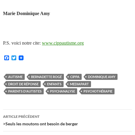
Marie Dominique Amy
P.S. voici notre cite:
www.cippautisme.org
F
T
a
w
c
i
e
t
b
t
AUTISME
BERNADETTE ROGÉ
CIPPA
DOMINIQUE AMY
o
e
DROIT DE RÉPONSE
ENFANTS
MEDIAPART
o
r
k
PARENTS D'AUTISTES
PSYCHANALYSE
PSYCHOTHÉRAPIE
Navigation
ARTICLE PRÉCÉDENT
des
>Seuls les moutons ont besoin de berger