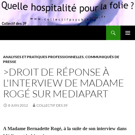
Recherche
Quelle hospitalité pour la folie?
ALLER
MENU
AU
PRINCI
CONTENU
ANALYSES ET PRATIQUES PROFESSIONNELLES
,
COMMUNIQUÉS DE
PRESSE
>DROIT DE RÉPONSE À
L'INTERVIEW DE MADAME
ROGÉ SUR MEDIAPART
8 JUIN 2012
COLLECTIF DES 39
A Madame Bernadette Rogé, à la suite de son interview dans