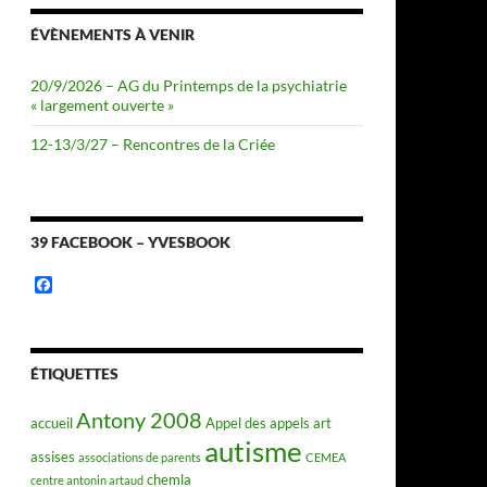
ÉVÈNEMENTS À VENIR
20/9/2026 – AG du Printemps de la psychiatrie
« largement ouverte »
12-13/3/27 – Rencontres de la Criée
39 FACEBOOK – YVESBOOK
F
a
c
e
b
o
ÉTIQUETTES
o
k
Antony 2008
accueil
Appel des appels
art
autisme
assises
associations de parents
CEMEA
chemla
centre antonin artaud