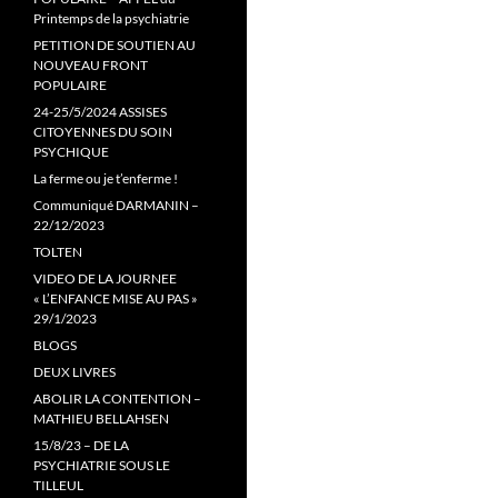
Printemps de la psychiatrie
PETITION DE SOUTIEN AU
NOUVEAU FRONT
POPULAIRE
24-25/5/2024 ASSISES
CITOYENNES DU SOIN
PSYCHIQUE
La ferme ou je t’enferme !
Communiqué DARMANIN –
22/12/2023
TOLTEN
VIDEO DE LA JOURNEE
« L’ENFANCE MISE AU PAS »
29/1/2023
BLOGS
DEUX LIVRES
ABOLIR LA CONTENTION –
MATHIEU BELLAHSEN
15/8/23 – DE LA
PSYCHIATRIE SOUS LE
TILLEUL