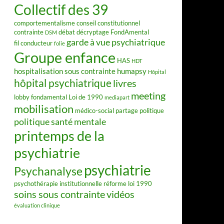
Collectif des 39
comportementalisme
conseil constitutionnel
contrainte
débat
décryptage FondAmental
DSM
garde à vue psychiatrique
fil conducteur
folie
Groupe enfance
HAS
HDT
hospitalisation sous contrainte
humapsy
Hôpital
hôpital psychiatrique
livres
meeting
lobby fondamental
Loi de 1990
mediapart
mobilisation
médico-social
partage
politique
politique santé mentale
printemps de la
psychiatrie
psychiatrie
Psychanalyse
psychothérapie institutionnelle
réforme loi 1990
soins sous contrainte
vidéos
évaluation clinique