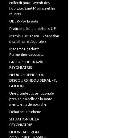
collectif pour l’avenir des
hôpitaux Saint Maurice et les
Murets
UBER-Psy, la suite
Praticiens à diplome hors-UE
Mathieu Bellahsen – « Sanction
disciplinaire déguisée »
Madame Charlotte
Parmentier-Lecocq …
GROUPE DE TRAVAIL
PSYCHIATRIE
NEUROSCIENCE, UN
DISCOURS NEOLIBERAL – F.
GONON
Une grande cause nationale
préalable à celle de la santé
mentale : la démocratie
Débat sous le chêne
SITUATION DE LA
PSYCHIATRIE
NOUVEAU FRONT
POPULAIRE – APPEL du