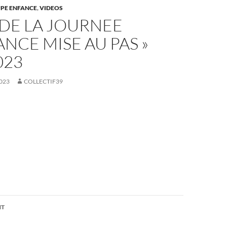
PE ENFANCE
,
VIDEOS
DE LA JOURNEE
FANCE MISE AU PAS »
023
023
COLLECTIF39
on
NT