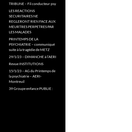
TRIBUNE – Fil conducteur psy
LES REACTIONS
SECURITAIRES NE
REGLERONT RIEN FACE AUX
MEURTRES PERPETRES PAR
LES MALADES
PRINTEMPS DE LA
PSYCHIATRIE – communiqué
suite à la tragédie de METZ
29/1/23 – DIMANCHE à l’AERI
Revue INSTITUTIONS
15/1/23 – AG du Printemps de
la psychiatrie – AERI-
Montreuil
39 Groupe enfance PUBLIE :