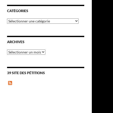
CATÉGORIES
Catégories
ARCHIVES
Archives
39 SITE DES PÉTITIONS
F
e
e
d