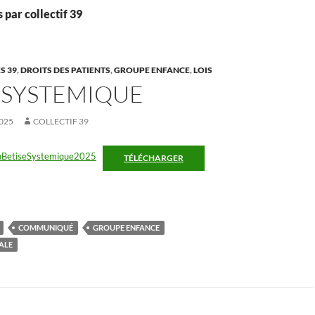
s par collectif 39
S 39
,
DROITS DES PATIENTS
,
GROUPE ENFANCE
,
LOIS
 SYSTEMIQUE
025
COLLECTIF 39
onBetiseSystemique2025
TÉLÉCHARGER
COMMUNIQUÉ
GROUPE ENFANCE
ALE