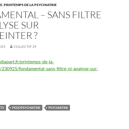
SE
,
PRINTEMPS DE LA PSYCHIATRIE
ENTAL – SANS FILTRE
LYSE SUR
INTER ?
025
COLLECTIF 39
diapart.fr/printemps-de-la-
g/230925/fondamental-sans-filtre-ni-analyse-sur-
ÊTS
PEDOPSYCHIATRIE
PSYCHIATRIE