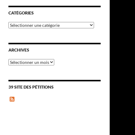
CATÉGORIES
Catégories
ARCHIVES
Archives
39 SITE DES PÉTITIONS
F
e
e
d