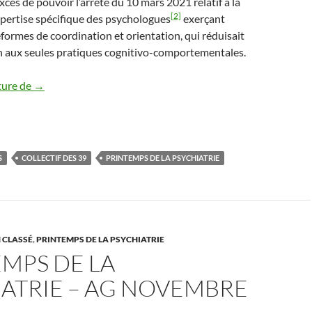
xcès de pouvoir l’arrêté du 10 mars 2021 relatif à la
[2]
expertise spécifique des psychologues
exerçant
formes de coordination et orientation, qui réduisait
on aux seules pratiques cognitivo-comportementales.
DECISION « PAS EVIDENTE » du CONSEIL d’ETAT
ture de
→
S
COLLECTIF DES 39
PRINTEMPS DE LA PSYCHIATRIE
 CLASSÉ
,
PRINTEMPS DE LA PSYCHIATRIE
MPS DE LA
IATRIE – AG NOVEMBRE