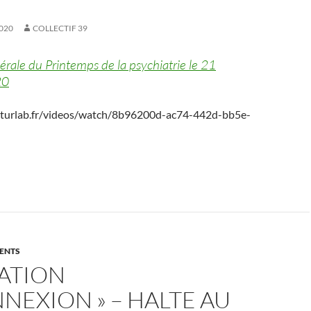
020
COLLECTIF 39
rale du Printemps de la psychiatrie le 21
20
octurlab.fr/videos/watch/8b96200d-ac74-442d-bb5e-
ENTS
RATION
EXION » – HALTE AU