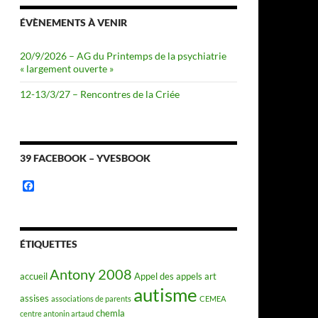
ÉVÈNEMENTS À VENIR
20/9/2026 – AG du Printemps de la psychiatrie
« largement ouverte »
12-13/3/27 – Rencontres de la Criée
39 FACEBOOK – YVESBOOK
F
a
c
e
b
o
ÉTIQUETTES
o
k
Antony 2008
accueil
Appel des appels
art
autisme
assises
associations de parents
CEMEA
chemla
centre antonin artaud