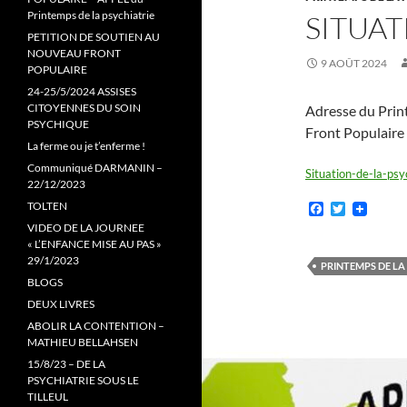
Printemps de la psychiatrie
SITUAT
PETITION DE SOUTIEN AU
NOUVEAU FRONT
9 AOÛT 2024
POPULAIRE
24-25/5/2024 ASSISES
CITOYENNES DU SOIN
Adresse du Prin
PSYCHIQUE
Front Populaire 
La ferme ou je t’enferme !
Communiqué DARMANIN –
Situation-de-la-psy
22/12/2023
TOLTEN
F
T
a
w
VIDEO DE LA JOURNEE
c
i
« L’ENFANCE MISE AU PAS »
e
t
29/1/2023
b
t
PRINTEMPS DE LA
o
e
BLOGS
o
r
DEUX LIVRES
k
ABOLIR LA CONTENTION –
MATHIEU BELLAHSEN
15/8/23 – DE LA
PSYCHIATRIE SOUS LE
TILLEUL