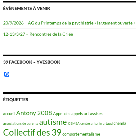
ÉVÈNEMENTS À VENIR
20/9/2026 – AG du Printemps de la psychiatrie « largement ouverte »
12-13/3/27 – Rencontres de la Criée
39 FACEBOOK – YVESBOOK
F
a
c
e
b
o
ÉTIQUETTES
o
k
Antony 2008
accueil
Appel des appels
art
assises
autisme
chemla
associations de parents
CEMEA
centre antonin artaud
Collectif des 39
comportementalisme