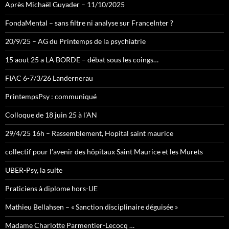
Après Michaël Guyader – 11/10/2025
FondaMental – sans filtre ni analyse sur FranceInter ?
20/9/25 – AG du Printemps de la psychiatrie
15 aout 25 a LA BORDE – débat sous les coings…
FIAC 6-7/3/26 Landernerau
PrintempsPsy : communiqué
Colloque de 18 juin 25 à l’AN
29/4/25 16h – Rassemblement, Hopital saint maurice
collectif pour l’avenir des hôpitaux Saint Maurice et les Murets
UBER-Psy, la suite
Praticiens à diplome hors-UE
Mathieu Bellahsen – « Sanction disciplinaire déguisée »
Madame Charlotte Parmentier-Lecocq …