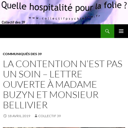
Recherche
Quelle hospitalité pour la folie?
ALLER
MENU
AU
PRINCI
CONTENU
COMMUNIQUÉS DES 39
LA CONTENTION N’EST PAS
UN SOIN – LETTRE
OUVERTE À MADAME
BUZYN ET MONSIEUR
BELLIVIER
18 AVRIL 2019
COLLECTIF 39