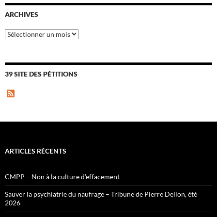
ARCHIVES
Archives
39 SITE DES PÉTITIONS
F
e
e
d
ARTICLES RÉCENTS
CMPP – Non à la culture d’effacement
Sauver la psychiatrie du naufrage – Tribune de Pierre Delion, été
2026