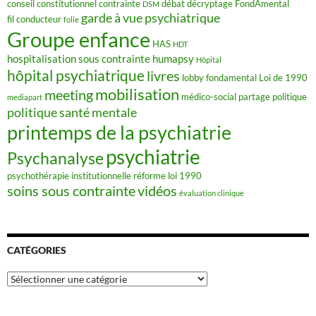
conseil constitutionnel
contrainte
débat
décryptage FondAmental
DSM
garde à vue psychiatrique
fil conducteur
folie
Groupe enfance
HAS
HDT
hospitalisation sous contrainte
humapsy
Hôpital
hôpital psychiatrique
livres
lobby fondamental
Loi de 1990
mobilisation
meeting
médico-social
partage
politique
mediapart
politique santé mentale
printemps de la psychiatrie
psychiatrie
Psychanalyse
psychothérapie institutionnelle
réforme loi 1990
soins sous contrainte
vidéos
évaluation clinique
CATÉGORIES
Catégories