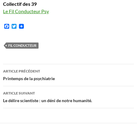
Collectif des 39
Le Fil Conducteur Psy
F
T
a
w
c
i
e
t
b
t
FIL CONDUCTEUR
o
e
o
r
k
Navigation
ARTICLE PRÉCÉDENT
des
Printemps de la psychiatrie
articles
ARTICLE SUIVANT
Le délire scientiste : un déni de notre humanité.