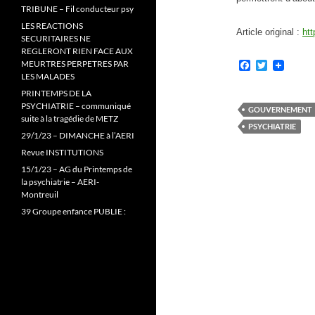
TRIBUNE – Fil conducteur psy
LES REACTIONS
Article original :
htt
SECURITAIRES NE
REGLERONT RIEN FACE AUX
MEURTRES PERPETRES PAR
F
T
a
w
LES MALADES
c
i
PRINTEMPS DE LA
e
t
PSYCHIATRIE – communiqué
b
t
GOUVERNEMENT
suite à la tragédie de METZ
o
e
PSYCHIATRIE
o
r
29/1/23 – DIMANCHE à l’AERI
k
Revue INSTITUTIONS
15/1/23 – AG du Printemps de
la psychiatrie – AERI-
Montreuil
39 Groupe enfance PUBLIE :