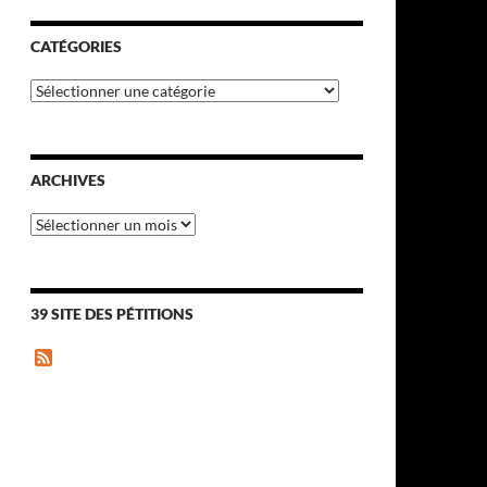
CATÉGORIES
Catégories
ARCHIVES
Archives
39 SITE DES PÉTITIONS
F
e
e
d