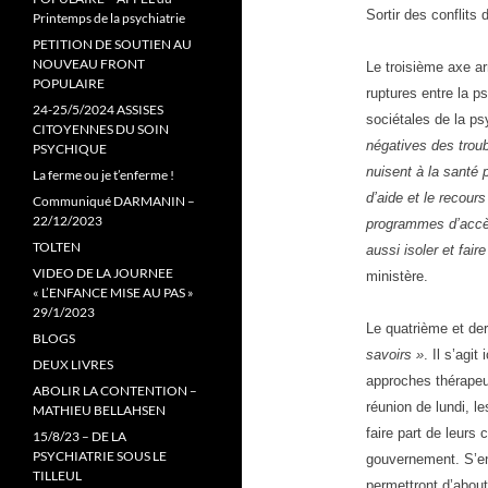
Sortir des conflits 
Printemps de la psychiatrie
PETITION DE SOUTIEN AU
NOUVEAU FRONT
Le troisième axe ar
POPULAIRE
ruptures entre la p
24-25/5/2024 ASSISES
sociétales de la ps
CITOYENNES DU SOIN
négatives des trou
PSYCHIQUE
nuisent à la santé 
La ferme ou je t’enferme !
d’aide et le recour
Communiqué DARMANIN –
22/12/2023
programmes d’accè
TOLTEN
aussi isoler et fair
VIDEO DE LA JOURNEE
ministère.
« L’ENFANCE MISE AU PAS »
29/1/2023
Le quatrième et de
BLOGS
savoirs »
. Il s’agit
DEUX LIVRES
approches thérape
ABOLIR LA CONTENTION –
réunion de lundi, 
MATHIEU BELLAHSEN
faire part de leurs
15/8/23 – DE LA
PSYCHIATRIE SOUS LE
gouvernement. S’ens
TILLEUL
permettront d’about