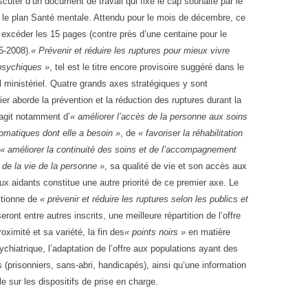
scuter d’un document de travail qui fixe le cap souhaité par le
le plan Santé mentale. Attendu pour le mois de décembre, ce
 excéder les 15 pages (contre près d’une centaine pour le
5-2008).
« Prévenir et réduire les ruptures pour mieux vivre
psychiques »
, tel est le titre encore provisoire suggéré dans le
 ministériel. Quatre grands axes stratégiques y sont
er aborde la prévention et la réduction des ruptures durant la
’agit notamment d’
« améliorer l’accès de la personne aux soins
omatiques dont elle a besoin »
, de
« favoriser la réhabilitation
« améliorer la continuité des soins et de l’accompagnement
 de la vie de la personne »
, sa qualité de vie et son accès aux
aux aidants constitue une autre priorité de ce premier axe. Le
tionne de
« prévenir et réduire les ruptures selon les publics et
seront entre autres inscrits, une meilleure répartition de l’offre
oximité et sa variété, la fin des
« points noirs »
en matière
ychiatrique, l’adaptation de l’offre aux populations ayant des
 (prisonniers, sans-abri, handicapés), ainsi qu’une information
le sur les dispositifs de prise en charge.