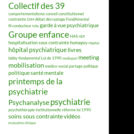
Collectif des 39
comportementalisme
conseil constitutionnel
contrainte
débat
décryptage FondAmental
DSM
garde à vue psychiatrique
fil conducteur
folie
Groupe enfance
HAS
HDT
hospitalisation sous contrainte
humapsy
Hôpital
hôpital psychiatrique
livres
meeting
lobby fondamental
Loi de 1990
mediapart
mobilisation
médico-social
partage
politique
politique santé mentale
printemps de la
psychiatrie
psychiatrie
Psychanalyse
psychothérapie institutionnelle
réforme loi 1990
soins sous contrainte
vidéos
évaluation clinique