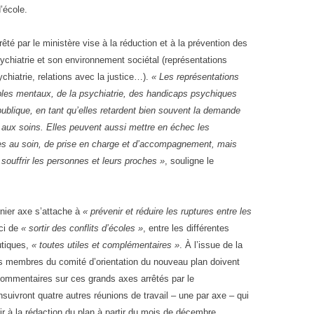
d’école.
rêté par le ministère vise à la réduction et à la prévention des
sychiatrie et son environnement sociétal (représentations
ychiatrie, relations avec la justice…).
« Les représentations
bles mentaux, de la psychiatrie, des handicaps psychiques
publique, en tant qu’elles retardent bien souvent la demande
s aux soins. Elles peuvent aussi mettre en échec les
s au soin, de prise en charge et d’accompagnement, mais
e souffrir les personnes et leurs proches »
, souligne le
rnier axe s’attache à
« prévenir et réduire les ruptures entre les
 ici de
« sortir des conflits d’écoles »
, entre les différentes
utiques,
« toutes utiles et complémentaires »
. À l’issue de la
les membres du comité d’orientation du nouveau plan doivent
 commentaires sur ces grands axes arrêtés par le
uivront quatre autres réunions de travail – une par axe – qui
ir à la rédaction du plan à partir du mois de décembre.