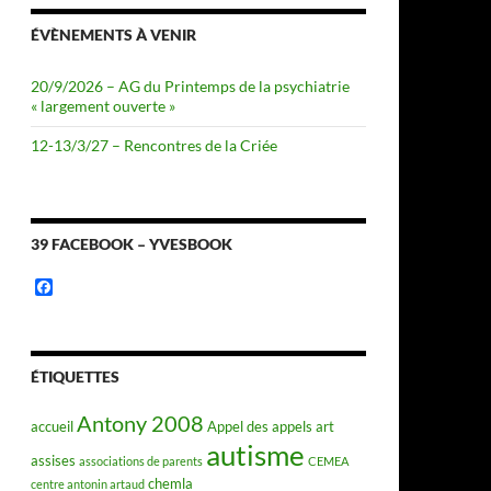
ÉVÈNEMENTS À VENIR
20/9/2026 – AG du Printemps de la psychiatrie
« largement ouverte »
12-13/3/27 – Rencontres de la Criée
39 FACEBOOK – YVESBOOK
F
a
c
e
b
o
ÉTIQUETTES
o
k
Antony 2008
accueil
Appel des appels
art
autisme
assises
associations de parents
CEMEA
chemla
centre antonin artaud