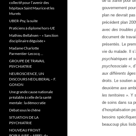
de la Santé pour di
collectif pour l’avenir des
gouvernement pour 
hôpitaux Saint Maurice et les
Murets
plan ne devrait pas
UBER-Psy, la suite
précédent plan 200
Praticiens à diplome hors-UE
avec des troubles 
Mathieu Bellahsen – « Sanction
document de travail
disciplinaire déguisée »
présentés. Le premi
Madame Charlotte
vie du malade. Il s
Parmentier-Lecocq …
psychiatriques et s
GROUPE DE TRAVAIL
psychosociale »
, d’
PSYCHIATRIE
aux différents âges
NEUROSCIENCE, UN
DISCOURS NEOLIBERAL – F.
droits. Le soutien 
GONON
deuxième axe ambi
Une grande cause nationale
les territoires »
. Y 
préalable à celle de la santé
de soins dans sa pr
mentale : la démocratie
d’hospitalisation ps
Débat sous le chêne
besoins spécifiques
SITUATION DE LA
PSYCHIATRIE
beaucoup plus lisib
NOUVEAU FRONT
POPULAIRE – APPEL du