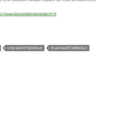
p://www.lequotidiendumedecin.fr
LOIS SANTÉ MENTALE
PLAN SANTÉ MENTALE