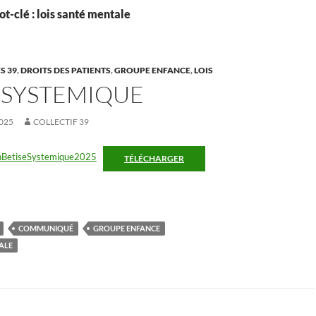
t-clé : lois santé mentale
S 39
,
DROITS DES PATIENTS
,
GROUPE ENFANCE
,
LOIS
 SYSTEMIQUE
025
COLLECTIF 39
onBetiseSystemique2025
TÉLÉCHARGER
COMMUNIQUÉ
GROUPE ENFANCE
ALE