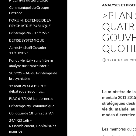
MEETING du 28/3/2026
ANALYSES ET PRA
Communiqué du Groupe
>PLAN 
Enfance
FORUM : DEFENSE DE LA
QUATR
PSYCHIATRIE PUBLIQUE
PrintempsPsy – 15/12/25
GOUVE
BETISE SYSTEMIQUE
QUOTI
Après Michaël Guyader –
11/10/2025
17 OCTOBRE 20
FondaMental – sans filtre ni
analyse sur FranceInter ?
20/9/25 – AG du Printemps de
la psychiatrie
15 aout 25 a LA BORDE –
débat sous les coings…
Le ministère de l
mentale 2011-2015
FIAC 6-7/3/26 Landernerau
stratégiques dest
PrintempsPsy : communiqué
vie du malade, au 
Colloque de 18 juin 25 à l’AN
modes d’exercice
29/4/25 16h –
Rassemblement, Hopital saint
Les membres du comi
maurice