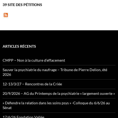
39 SITE DES PÉTITIONS
F
e
e
d
ARTICLES RÉCENTS
CMPP – Non à la culture d’effacement
Sauver la psychiatrie du naufrage – Tribune de Pierre Delion, été
2026
12-13/3/27 – Rencontres de la Criée
20/9/2026 – AG du Printemps de la psychiatrie « largement ouverte »
« Défendre la relation dans les soins psys » -Colloque du 6/6/26 au
Sénat
17/6/26 Fondation Vallée