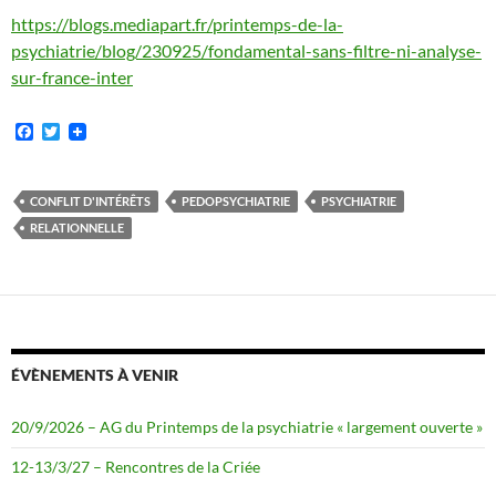
https://blogs.mediapart.fr/printemps-de-la-
psychiatrie/blog/230925/fondamental-sans-filtre-ni-analyse-
sur-france-inter
F
T
a
w
c
i
e
t
b
t
CONFLIT D'INTÉRÊTS
PEDOPSYCHIATRIE
PSYCHIATRIE
o
e
RELATIONNELLE
o
r
k
ÉVÈNEMENTS À VENIR
20/9/2026 – AG du Printemps de la psychiatrie « largement ouverte »
12-13/3/27 – Rencontres de la Criée