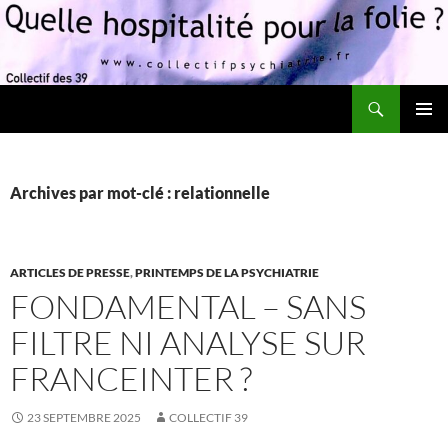
Recherche
Quelle hospitalité pour la folie?
ALLER
MENU
AU
PRINCI
CONTENU
Archives par mot-clé : relationnelle
ARTICLES DE PRESSE
,
PRINTEMPS DE LA PSYCHIATRIE
FONDAMENTAL – SANS
FILTRE NI ANALYSE SUR
FRANCEINTER ?
23 SEPTEMBRE 2025
COLLECTIF 39