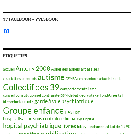
39 FACEBOOK – YVESBOOK
F
a
c
e
b
o
ÉTIQUETTES
o
k
Antony 2008
accueil
Appel des appels
art
assises
autisme
chemla
associations de parents
CEMEA
centre antonin artaud
Collectif des 39
comportementalisme
conseil constitutionnel
contrainte
débat
décryptage FondAmental
DSM
garde à vue psychiatrique
fil conducteur
folie
Groupe enfance
HAS
HDT
hospitalisation sous contrainte
humapsy
Hôpital
hôpital psychiatrique
livres
lobby fondamental
Loi de 1990
mobilisation
meeting