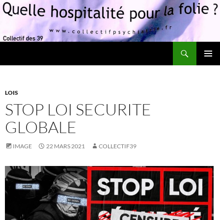
Recherche
Quelle hospitalité pour la folie?
ALLER
MENU
AU
PRINCI
CONTENU
LOIS
STOP LOI SECURITE
GLOBALE
IMAGE
22 MARS 2021
COLLECTIF39