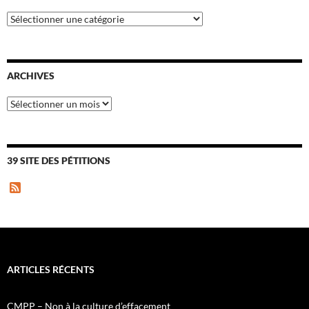
Catégories
ARCHIVES
Archives
39 SITE DES PÉTITIONS
F
e
e
d
ARTICLES RÉCENTS
CMPP – Non à la culture d’effacement