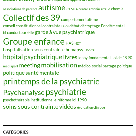
autisme
chemla
associations de parents
CEMEA
centre antonin artaud
Collectif des 39
comportementalisme
conseil constitutionnel
contrainte
débat
décryptage FondAmental
DSM
garde à vue psychiatrique
fil conducteur
folie
Groupe enfance
HAS
HDT
hospitalisation sous contrainte
humapsy
Hôpital
hôpital psychiatrique
livres
lobby fondamental
Loi de 1990
mobilisation
meeting
médico-social
partage
politique
mediapart
politique santé mentale
printemps de la psychiatrie
psychiatrie
Psychanalyse
psychothérapie institutionnelle
réforme loi 1990
soins sous contrainte
vidéos
évaluation clinique
CATÉGORIES