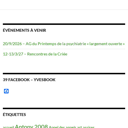
ÉVÈNEMENTS À VENIR
20/9/2026 – AG du Printemps de la psychiatrie « largement ouverte »
12-13/3/27 – Rencontres de la Criée
39 FACEBOOK – YVESBOOK
F
a
c
e
b
o
ÉTIQUETTES
o
k
Antony 2008
accueil
Appel des appels
art
assises