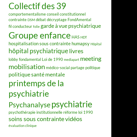
Collectif des 39
comportementalisme
conseil constitutionnel
contrainte
débat
décryptage FondAmental
DSM
garde à vue psychiatrique
fil conducteur
folie
Groupe enfance
HAS
HDT
hospitalisation sous contrainte
humapsy
Hôpital
hôpital psychiatrique
livres
meeting
lobby fondamental
Loi de 1990
mediapart
mobilisation
médico-social
partage
politique
politique santé mentale
printemps de la
psychiatrie
psychiatrie
Psychanalyse
psychothérapie institutionnelle
réforme loi 1990
soins sous contrainte
vidéos
évaluation clinique