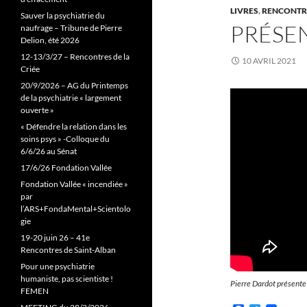
LIVRES
,
RENCONTR
Sauver la psychiatrie du
PRÉSEN
naufrage – Tribune de Pierre
Delion, été 2026
12-13/3/27 – Rencontres de la
10 AVRIL 2021
Criée
20/9/2026 – AG du Printemps
de la psychiatrie « largement
ouverte »
« Défendre la relation dans les
soins psys » -Colloque du
6/6/26 au Sénat
17/6/26 Fondation Vallée
Fondation Vallée « incendiée »
par
l’ARS+FondaMental+Scientolo
gie
19-20 juin 26 – 41e
Rencontres de Saint-Alban
Pour une psychiatrie
humaniste, pas scientiste !
Pierre Dardot présente 
FEMEN