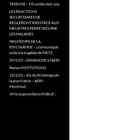
TRIBUNE – Fil conducteur psy
LES REACTIONS
SECURITAIRES NE
REGLERONT RIEN FACE AUX
MEURTRES PERPETRES PAR
LES MALADES
PRINTEMPS DE LA
PSYCHIATRIE – communiqué
suite à la tragédie de METZ
29/1/23 – DIMANCHE à l’AERI
Revue INSTITUTIONS
15/1/23 – AG du Printemps de
la psychiatrie – AERI-
Montreuil
39 Groupe enfance PUBLIE :