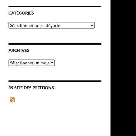
CATÉGORIES
Catégories
ARCHIVES
Archives
39 SITE DES PÉTITIONS
F
e
e
d