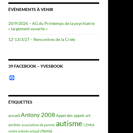
ÉVÈNEMENTS À VENIR
20/9/2026 – AG du Printemps de la psychiatrie
« largement ouverte »
12-13/3/27 – Rencontres de la Criée
39 FACEBOOK – YVESBOOK
F
a
c
e
b
o
ÉTIQUETTES
o
k
Antony 2008
accueil
Appel des appels
art
autisme
assises
associations de parents
CEMEA
chemla
centre antonin artaud