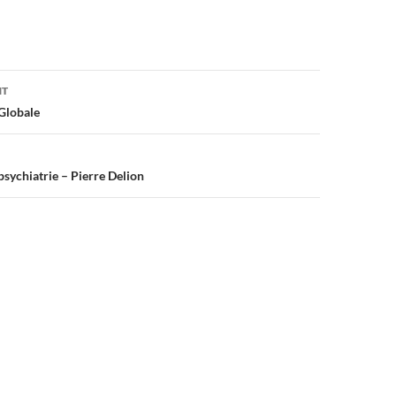
on
NT
 Globale
 psychiatrie – Pierre Delion