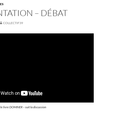
ES
TATION – DÉBAT
COLLECTIF39
le livre DOMINER – suit la discussion