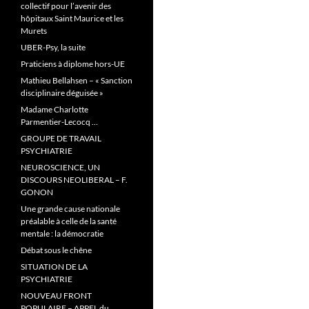
collectif pour l’avenir des
hôpitaux Saint Maurice et les
Murets
UBER-Psy, la suite
Praticiens à diplome hors-UE
Mathieu Bellahsen – « Sanction
disciplinaire déguisée »
Madame Charlotte
Parmentier-Lecocq …
GROUPE DE TRAVAIL
PSYCHIATRIE
NEUROSCIENCE, UN
DISCOURS NEOLIBERAL – F.
GONON
Une grande cause nationale
préalable à celle de la santé
mentale : la démocratie
Débat sous le chêne
SITUATION DE LA
PSYCHIATRIE
NOUVEAU FRONT
POPULAIRE – APPEL du