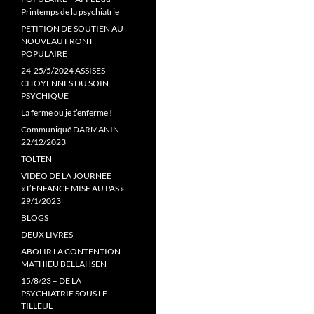
Printemps de la psychiatrie
PETITION DE SOUTIEN AU
NOUVEAU FRONT
POPULAIRE
24-25/5/2024 ASSISES
CITOYENNES DU SOIN
PSYCHIQUE
La ferme ou je t’enferme !
Communiqué DARMANIN –
22/12/2023
TOLTEN
VIDEO DE LA JOURNEE
« L’ENFANCE MISE AU PAS »
29/1/2023
BLOGS
DEUX LIVRES
ABOLIR LA CONTENTION –
MATHIEU BELLAHSEN
15/8/23 – DE LA
PSYCHIATRIE SOUS LE
TILLEUL