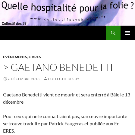
Recherche
Quelle hospitalité pour la folie?
ALLER
MENU
AU
PRINCI
CONTENU
EVÉNEMENTS
,
LIVRES
> GAETANO BENEDETTI
6 DÉCEMBRE 2013
COLLECTIF DES 39
Gaetano Benedetti vient de mourir et sera enterré à Bâle le 13
décembre
Pour ceux qui ne le connaitraient pas, son œuvre importante
se trouve traduite par Patrick Faugeras et publiée aux Ed
ERES.