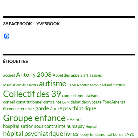
39 FACEBOOK – YVESBOOK
F
a
c
e
b
o
ÉTIQUETTES
o
k
Antony 2008
accueil
Appel des appels
art
assises
autisme
chemla
associations de parents
CEMEA
centre antonin artaud
Collectif des 39
comportementalisme
conseil constitutionnel
contrainte
débat
décryptage FondAmental
DSM
garde à vue psychiatrique
fil conducteur
folie
Groupe enfance
HAS
HDT
hospitalisation sous contrainte
humapsy
Hôpital
hôpital psychiatrique
livres
lobby fondamental
Loi de 1990