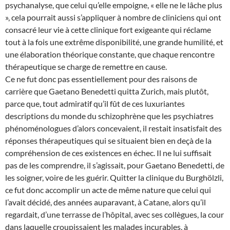
psychanalyse, que celui qu’elle empoigne, « elle ne le lâche plus
», cela pourrait aussi s’appliquer à nombre de cliniciens qui ont
consacré leur vie à cette clinique fort exigeante qui réclame
tout à la fois une extrême disponibilité, une grande humilité, et
une élaboration théorique constante, que chaque rencontre
thérapeutique se charge de remettre en cause.
Ce ne fut donc pas essentiellement pour des raisons de
carrière que Gaetano Benedetti quitta Zurich, mais plutôt,
parce que, tout admiratif qu’il fût de ces luxuriantes
descriptions du monde du schizophrène que les psychiatres
phénoménologues d’alors concevaient, il restait insatisfait des
réponses thérapeutiques qui se situaient bien en deçà de la
compréhension de ces existences en échec. Il ne lui suffisait
pas de les comprendre, il s’agissait, pour Gaetano Benedetti, de
les soigner, voire de les guérir. Quitter la clinique du Burghölzli,
ce fut donc accomplir un acte de même nature que celui qui
l’avait décidé, des années auparavant, à Catane, alors qu’il
regardait, d’une terrasse de l’hôpital, avec ses collègues, la cour
dans laquelle croupissaient les malades incurables, à