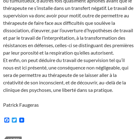
ou tumultueux, d’autres fois quasiment aphones avant que le
thérapeute ne s’installe dans un transfert négatif. Le travail de
supervision va donc avoir pour motif, outre de permettre au
thérapeute de faire face aux difficultés que soulève la
dissociation, d’œuvrer, par l’ouverture d’hypothèses de travail
et par le travail de l’interprétation, à la transformation des
résistances en défenses, celles-ci se distinguant des premières
par leur porosité et la respiration qu’elles autorisent.
Et enfin, on peut déduire du travail de supervision tel qu’il
nous est ici présenté, une conséquence non négligeable, qui
sera de permettre au thérapeute de se laisser aller à la
créativité de son inconscient, et de découvrir, au-delà de la
clinique des psychoses, une liberté dans sa pratique.
Patrick Faugeras
F
T
a
w
c
i
e
t