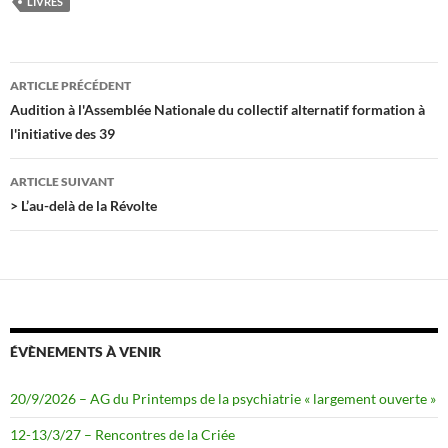
b
t
LIVRES
o
e
o
r
k
Navigation
ARTICLE PRÉCÉDENT
des
Audition à l'Assemblée Nationale du collectif alternatif formation à
l'initiative des 39
articles
ARTICLE SUIVANT
> L’au-delà de la Révolte
ÉVÈNEMENTS À VENIR
20/9/2026 – AG du Printemps de la psychiatrie « largement ouverte »
12-13/3/27 – Rencontres de la Criée