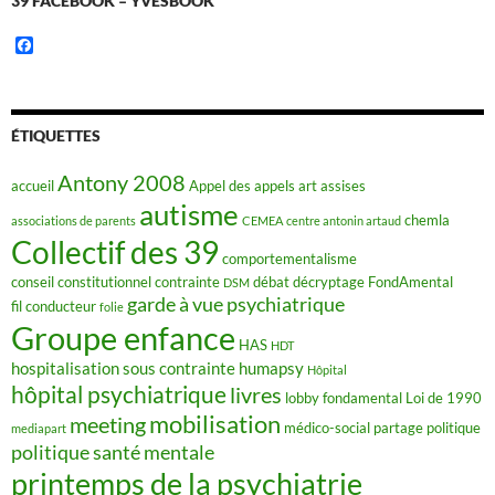
39 FACEBOOK – YVESBOOK
F
a
c
e
b
o
ÉTIQUETTES
o
k
Antony 2008
accueil
Appel des appels
art
assises
autisme
chemla
associations de parents
CEMEA
centre antonin artaud
Collectif des 39
comportementalisme
conseil constitutionnel
contrainte
débat
décryptage FondAmental
DSM
garde à vue psychiatrique
fil conducteur
folie
Groupe enfance
HAS
HDT
hospitalisation sous contrainte
humapsy
Hôpital
hôpital psychiatrique
livres
lobby fondamental
Loi de 1990
mobilisation
meeting
médico-social
partage
politique
mediapart
politique santé mentale
printemps de la psychiatrie