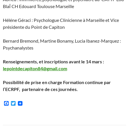
BlaÏ CH Edouard Toulouse Marseille
Héléne Géraci : Psychologue Clinicienne à Marseille et Vice
présidente du Point de Capiton
Bernard Bremond, Martine Bonamy, Lucia Ibanez-Marquez :
Psychanalystes
Renseignements, et inscriptions avant le 14 mars :
lepointdecapiton84@gmail.com
Possibilité de prise en charge Formation continue par
l’ECRPF, partenaire de ces journées.
F
T
a
w
c
i
e
t
b
t
o
e