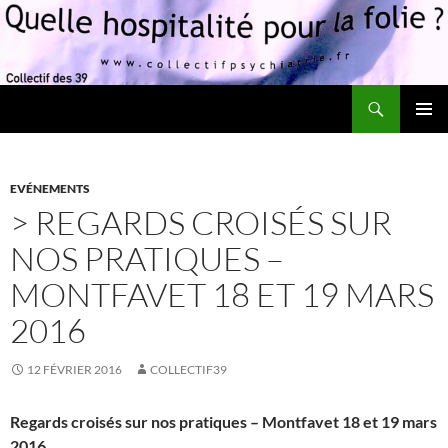
Recherche
Quelle hospitalité pour la folie?
ALLER
MENU
AU
PRINCI
CONTENU
EVÉNEMENTS
> REGARDS CROISÉS SUR
NOS PRATIQUES –
MONTFAVET 18 ET 19 MARS
2016
12 FÉVRIER 2016
COLLECTIF39
Regards croisés sur nos pratiques – Montfavet 18 et 19 mars
2016