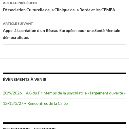
Navigation
o
r
ARTICLE PRÉCÉDENT
k
des
l’Association Culturelle de la Clinique de la Borde et les CEMEA
articles
ARTICLE SUIVANT
Appel à la création d’un Réseau Européen pour une Santé Mentale
démocratique.
ÉVÈNEMENTS À VENIR
20/9/2026 – AG du Printemps de la psychiatrie « largement ouverte »
12-13/3/27 – Rencontres de la Criée