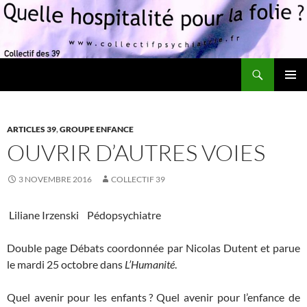
Recherche
Quelle hospitalité pour la folie?
ALLER
MENU
AU
PRINCI
CONTENU
ARTICLES 39
,
GROUPE ENFANCE
OUVRIR D’AUTRES VOIES
3 NOVEMBRE 2016
COLLECTIF 39
Liliane Irzenski Pédopsychiatre
Double page Débats coordonnée par Nicolas Dutent et parue
le mardi 25 octobre dans
L’Humanité
.
Quel avenir pour les enfants ? Quel avenir pour l’enfance de