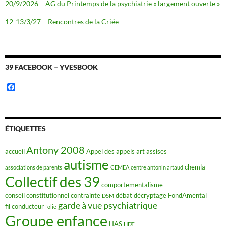
20/9/2026 – AG du Printemps de la psychiatrie « largement ouverte »
12-13/3/27 – Rencontres de la Criée
39 FACEBOOK – YVESBOOK
F
a
c
e
b
o
ÉTIQUETTES
o
k
Antony 2008
accueil
Appel des appels
art
assises
autisme
chemla
associations de parents
CEMEA
centre antonin artaud
Collectif des 39
comportementalisme
conseil constitutionnel
contrainte
débat
décryptage FondAmental
DSM
garde à vue psychiatrique
fil conducteur
folie
Groupe enfance
HAS
HDT