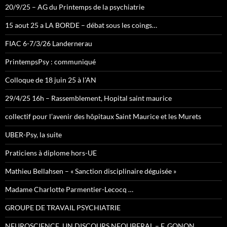
20/9/25 – AG du Printemps de la psychiatrie
15 aout 25 a LA BORDE – débat sous les coings…
FIAC 6-7/3/26 Landernerau
PrintempsPsy : communiqué
Colloque de 18 juin 25 à l’AN
29/4/25 16h – Rassemblement, Hopital saint maurice
collectif pour l’avenir des hôpitaux Saint Maurice et les Murets
UBER-Psy, la suite
Praticiens à diplome hors-UE
Mathieu Bellahsen – « Sanction disciplinaire déguisée »
Madame Charlotte Parmentier-Lecocq …
GROUPE DE TRAVAIL PSYCHIATRIE
NEUROSCIENCE, UN DISCOURS NEOLIBERAL – F. GONON