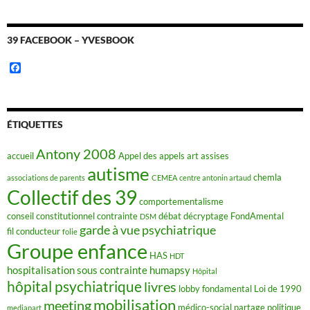
39 FACEBOOK – YVESBOOK
F
a
c
e
b
o
ÉTIQUETTES
o
k
Antony 2008
accueil
Appel des appels
art
assises
autisme
chemla
associations de parents
CEMEA
centre antonin artaud
Collectif des 39
comportementalisme
conseil constitutionnel
contrainte
débat
décryptage FondAmental
DSM
garde à vue psychiatrique
fil conducteur
folie
Groupe enfance
HAS
HDT
hospitalisation sous contrainte
humapsy
Hôpital
hôpital psychiatrique
livres
lobby fondamental
Loi de 1990
mobilisation
meeting
médico-social
partage
politique
mediapart