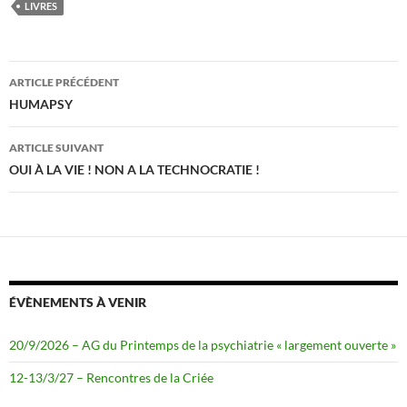
b
t
LIVRES
o
e
o
r
k
Navigation
ARTICLE PRÉCÉDENT
des
HUMAPSY
articles
ARTICLE SUIVANT
OUI À LA VIE ! NON A LA TECHNOCRATIE !
ÉVÈNEMENTS À VENIR
20/9/2026 – AG du Printemps de la psychiatrie « largement ouverte »
12-13/3/27 – Rencontres de la Criée