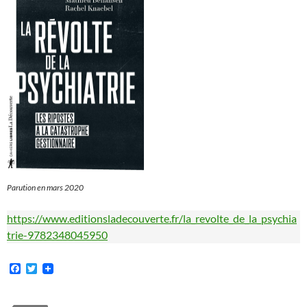
Parution en mars 2020
https://www.editionsladecouverte.fr/la_revolte_de_la_psychia
trie-9782348045950
F
T
a
w
c
i
e
t