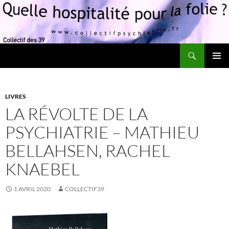
Recherche
Quelle hospitalité pour la folie?
ALLER
MENU
AU
PRINCI
CONTENU
LIVRES
LA RÉVOLTE DE LA
PSYCHIATRIE – MATHIEU
BELLAHSEN, RACHEL
KNAEBEL
1 AVRIL 2020
COLLECTIF39