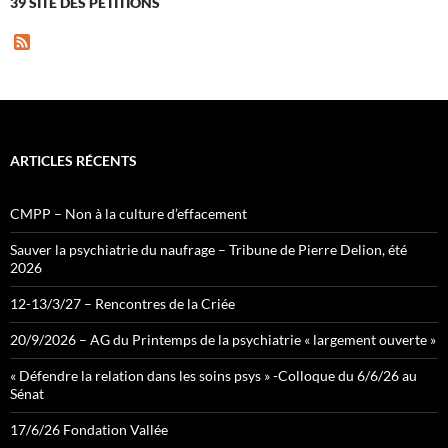
39 SITE DES PÉTITIONS
F
e
e
d
ARTICLES RÉCENTS
CMPP – Non à la culture d’effacement
Sauver la psychiatrie du naufrage – Tribune de Pierre Delion, été
2026
12-13/3/27 – Rencontres de la Criée
20/9/2026 – AG du Printemps de la psychiatrie « largement ouverte »
« Défendre la relation dans les soins psys » -Colloque du 6/6/26 au
Sénat
17/6/26 Fondation Vallée