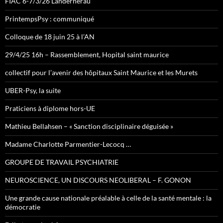
FIAC 6-7/3/26 Landernerau
PrintempsPsy : communiqué
Colloque de 18 juin 25 à l’AN
29/4/25 16h – Rassemblement, Hopital saint maurice
collectif pour l’avenir des hôpitaux Saint Maurice et les Murets
UBER-Psy, la suite
Praticiens à diplome hors-UE
Mathieu Bellahsen – « Sanction disciplinaire déguisée »
Madame Charlotte Parmentier-Lecocq …
GROUPE DE TRAVAIL PSYCHIATRIE
NEUROSCIENCE, UN DISCOURS NEOLIBERAL – F. GONON
Une grande cause nationale préalable à celle de la santé mentale : la
démocratie