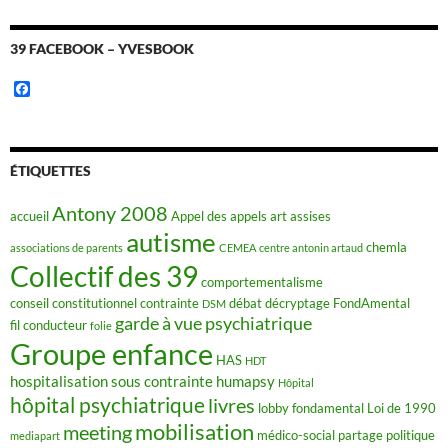
39 FACEBOOK – YVESBOOK
F
a
c
e
b
o
ÉTIQUETTES
o
k
Antony 2008
accueil
Appel des appels
art
assises
autisme
chemla
associations de parents
CEMEA
centre antonin artaud
Collectif des 39
comportementalisme
conseil constitutionnel
contrainte
débat
décryptage FondAmental
DSM
garde à vue psychiatrique
fil conducteur
folie
Groupe enfance
HAS
HDT
hospitalisation sous contrainte
humapsy
Hôpital
hôpital psychiatrique
livres
lobby fondamental
Loi de 1990
mobilisation
meeting
médico-social
partage
politique
mediapart