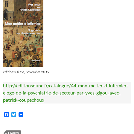
éditions D’Une, novembre 2019
http://editionsdune.fr/catalogue/44-mon-metier-d-infirmier-
eloge-de-la-psychiatrie-de-secteur-par-yves-gigou-avec-
patrick-coupechoux
F
T
a
w
c
i
e
t
b
t
LIVRES