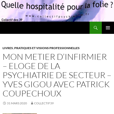
Recherche
Quelle hospitalité pour la folie?
ALLER
MENU
AU
PRINCI
CONTENU
LIVRES
,
PRATIQUES ET VISIONS PROFESSIONNELLES
MON METIER D’INFIRMIER
– ELOGE DE LA
PSYCHIATRIE DE SECTEUR –
YVES GIGOU AVEC PATRICK
COUPECHOUX
31 MARS 2020
COLLECTIF39