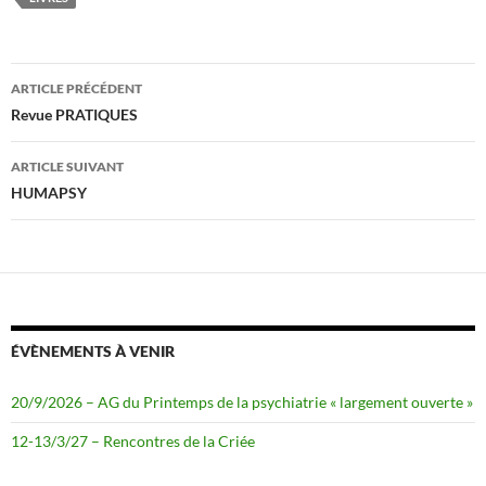
o
e
o
r
k
Navigation
ARTICLE PRÉCÉDENT
des
Revue PRATIQUES
articles
ARTICLE SUIVANT
HUMAPSY
ÉVÈNEMENTS À VENIR
20/9/2026 – AG du Printemps de la psychiatrie « largement ouverte »
12-13/3/27 – Rencontres de la Criée