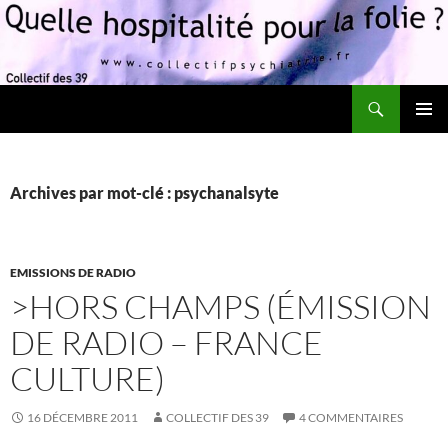
Recherche
Quelle hospitalité pour la folie?
ALLER
MENU
AU
PRINCI
CONTENU
Archives par mot-clé : psychanalsyte
EMISSIONS DE RADIO
>HORS CHAMPS (ÉMISSION
DE RADIO – FRANCE
CULTURE)
16 DÉCEMBRE 2011
COLLECTIF DES 39
4 COMMENTAIRES