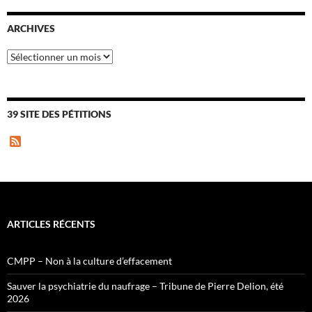
ARCHIVES
Archives
39 SITE DES PÉTITIONS
F
e
e
d
ARTICLES RÉCENTS
CMPP – Non à la culture d’effacement
Sauver la psychiatrie du naufrage – Tribune de Pierre Delion, été
2026