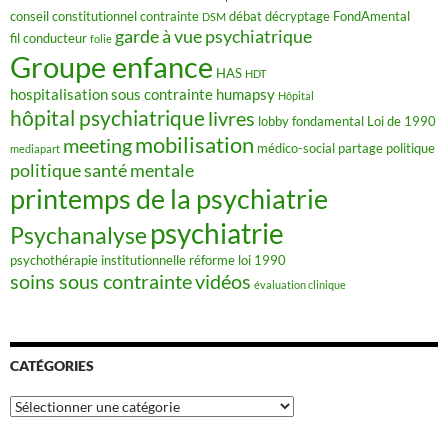
conseil constitutionnel
contrainte
débat
décryptage FondAmental
DSM
garde à vue psychiatrique
fil conducteur
folie
Groupe enfance
HAS
HDT
hospitalisation sous contrainte
humapsy
Hôpital
hôpital psychiatrique
livres
lobby fondamental
Loi de 1990
mobilisation
meeting
médico-social
partage
politique
mediapart
politique santé mentale
printemps de la psychiatrie
psychiatrie
Psychanalyse
psychothérapie institutionnelle
réforme loi 1990
soins sous contrainte
vidéos
évaluation clinique
CATÉGORIES
Catégories