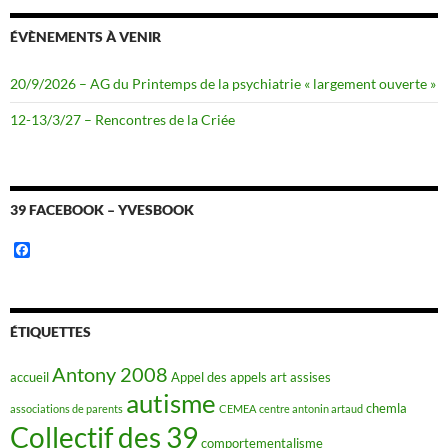
ÉVÈNEMENTS À VENIR
20/9/2026 – AG du Printemps de la psychiatrie « largement ouverte »
12-13/3/27 – Rencontres de la Criée
39 FACEBOOK – YVESBOOK
F
a
c
e
b
o
ÉTIQUETTES
o
k
Antony 2008
accueil
Appel des appels
art
assises
autisme
chemla
associations de parents
CEMEA
centre antonin artaud
Collectif des 39
comportementalisme