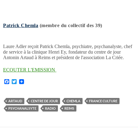
Patrick Chemla
(membre du collectif des 39)
Laure Adler reçoit Patrick Chemla, psychiatre, psychanalyste, chef
de service à la clinique Henri Ey, fondateur du centre de jour
Antonin Artaud à Reims et président de l'association La Criée.
ECOUTER L'EMISSION
F
T
a
w
c
i
e
t
b
t
ARTAUD
CENTRE DE JOUR
CHEMLA
FRANCE CULTURE
o
e
PSYCHANALSYTE
RADIO
REIMS
o
r
k