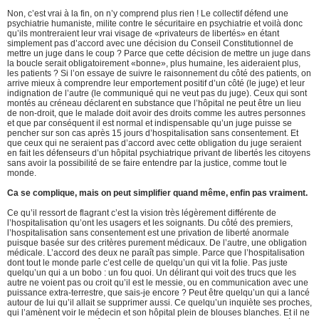
Non, c’est vrai à la fin, on n’y comprend plus rien ! Le collectif défend une
psychiatrie humaniste, milite contre le sécuritaire en psychiatrie et voilà donc
qu’ils montreraient leur vrai visage de «privateurs de libertés» en étant
simplement pas d’accord avec une décision du Conseil Constitutionnel de
mettre un juge dans le coup ? Parce que cette décision de mettre un juge dans
la boucle serait obligatoirement «bonne», plus humaine, les aideraient plus,
les patients ? Si l’on essaye de suivre le raisonnement du côté des patients, on
arrive mieux à comprendre leur emportement positif d’un côté (le juge) et leur
indignation de l’autre (le communiqué qui ne veut pas du juge). Ceux qui sont
montés au créneau déclarent en substance que l’hôpital ne peut être un lieu
de non-droit, que le malade doit avoir des droits comme les autres personnes
et que par conséquent il est normal et indispensable qu’un juge puisse se
pencher sur son cas après 15 jours d’hospitalisation sans consentement. Et
que ceux qui ne seraient pas d’accord avec cette obligation du juge seraient
en fait les défenseurs d’un hôpital psychiatrique privant de libertés les citoyens
sans avoir la possibilité de se faire entendre par la justice, comme tout le
monde.
Ca se complique, mais on peut simplifier quand même, enfin pas vraiment.
Ce qu’il ressort de flagrant c’est la vision très légèrement différente de
l’hospitalisation qu’ont les usagers et les soignants. Du côté des premiers,
l’hospitalisation sans consentement est une privation de liberté anormale
puisque basée sur des critères purement médicaux. De l’autre, une obligation
médicale. L’accord des deux ne paraît pas simple. Parce que l’hospitalisation
dont tout le monde parle c’est celle de quelqu’un qui vit la folie. Pas juste
quelqu’un qui a un bobo : un fou quoi. Un délirant qui voit des trucs que les
autre ne voient pas ou croit qu’il est le messie, ou en communication avec une
puissance extra-terrestre, que sais-je encore ? Peut être quelqu’un qui a lancé
autour de lui qu’il allait se supprimer aussi. Ce quelqu’un inquiète ses proches,
qui l’amènent voir le médecin et son hôpital plein de blouses blanches. Et il ne