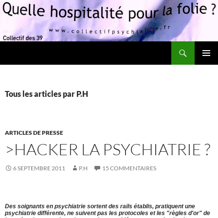
Recherche
Quelle hospitalité pour la folie?
ALLER
MENU
AU
PRINCI
CONTENU
Tous les articles par P.H
ARTICLES DE PRESSE
>HACKER LA PSYCHIATRIE ?
6 SEPTEMBRE 2011
P.H
15 COMMENTAIRES
Des soignants en psychiatrie sortent des rails établis, pratiquent une
psychiatrie différente, ne suivent pas les protocoles et les "règles d'or" de