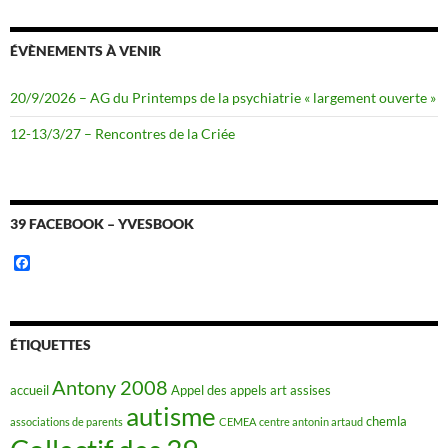
ÉVÈNEMENTS À VENIR
20/9/2026 – AG du Printemps de la psychiatrie « largement ouverte »
12-13/3/27 – Rencontres de la Criée
39 FACEBOOK – YVESBOOK
F
a
c
e
b
o
ÉTIQUETTES
o
k
Antony 2008
accueil
Appel des appels
art
assises
autisme
chemla
associations de parents
CEMEA
centre antonin artaud