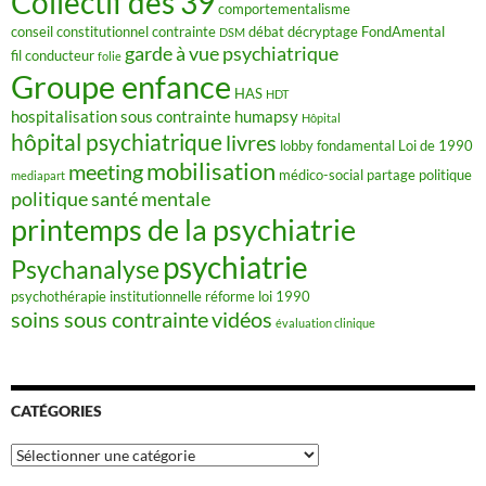
Collectif des 39
comportementalisme
conseil constitutionnel
contrainte
débat
décryptage FondAmental
DSM
garde à vue psychiatrique
fil conducteur
folie
Groupe enfance
HAS
HDT
hospitalisation sous contrainte
humapsy
Hôpital
hôpital psychiatrique
livres
lobby fondamental
Loi de 1990
mobilisation
meeting
médico-social
partage
politique
mediapart
politique santé mentale
printemps de la psychiatrie
psychiatrie
Psychanalyse
psychothérapie institutionnelle
réforme loi 1990
soins sous contrainte
vidéos
évaluation clinique
CATÉGORIES
Catégories