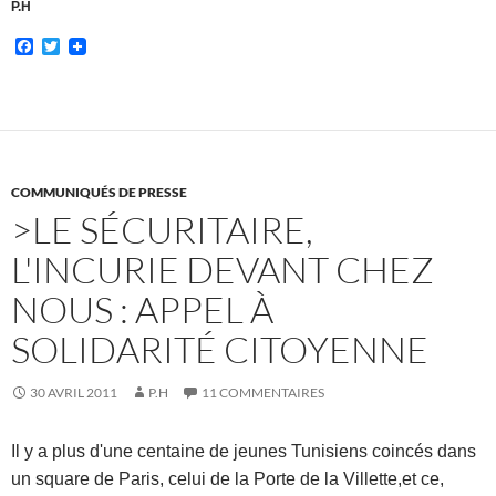
P.H
F
T
a
w
c
i
e
t
b
t
o
e
o
r
k
COMMUNIQUÉS DE PRESSE
>LE SÉCURITAIRE,
L'INCURIE DEVANT CHEZ
NOUS : APPEL À
SOLIDARITÉ CITOYENNE
30 AVRIL 2011
P.H
11 COMMENTAIRES
Il y a plus d'une centaine de jeunes Tunisiens coincés dans
un square de Paris, celui de la Porte de la Villette,et ce,