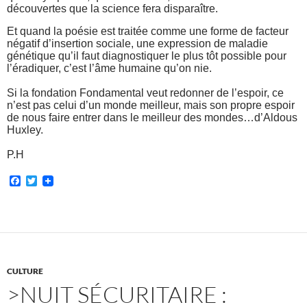
découvertes que la science fera disparaître.
Et quand la poésie est traitée comme une forme de facteur
négatif d’insertion sociale, une expression de maladie
génétique qu’il faut diagnostiquer le plus tôt possible pour
l’éradiquer, c’est l’âme humaine qu’on nie.
Si la fondation Fondamental veut redonner de l’espoir, ce
n’est pas celui d’un monde meilleur, mais son propre espoir
de nous faire entrer dans le meilleur des mondes…d’Aldous
Huxley.
P.H
F
T
a
w
c
i
e
t
b
t
o
e
o
r
k
CULTURE
>NUIT SÉCURITAIRE :