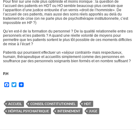
Pour finir sur une note plus optimiste et moins ironique : la question de
l’accueil des patients en HDT ou HO semble beaucoup plus centrale que
l’apparition d’une justice entourée d’un vernis «droit de l’hommiste». De
l’accueil de ces patients, mais aussi des soins réels apportés au delà du
traitement de crise (on ne parle plus de psychothérapie institutionnelle, c’est
impossible en HP ?)
Qu’en est-il de la formation du personnel ? De la qualité relationnelle entre ces
personnels et les patients ? A quand une réelle volonté de moyens pour
permettre que les patients sortent le plus tôt possible de ces moments difficiles
de mise à l’écart ?
Patients qui pourraient effectuer un «séjour contraint» mais respectueux,
humain, thérapeutique et accueillis simplement comme des personnes en
souffrance par des personnels soignants bien formés et en nombre suffisant ?
P.H
F
T
a
w
c
i
e
t
b
t
ACCUEIL
CONSEIL CONSTITUTIONNEL
HDT
o
e
HÔPITAL PSYCHIATRIQUE
INTERNEMENT
JUGE
o
r
k