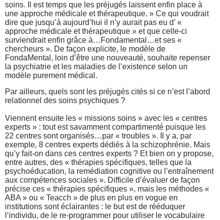
soins. Il est temps que les préjugés laissent enfin place à
une approche médicale et thérapeutique. » Ce qui voudrait
dire que jusqu’à aujourd’hui il n’y aurait pas eu d’ «
approche médicale et thérapeutique » et que celle-ci
surviendrait enfin grâce à…Fondamental…et ses «
chercheurs ». De façon explicite, le modèle de
FondaMental, loin d’être une nouveauté, souhaite repenser
la psychiatrie et les maladies de l’existence selon un
modèle purement médical.
Par ailleurs, quels sont les préjugés cités si ce n’est l’abord
relationnel des soins psychiques ?
Viennent ensuite les « missions soins » avec les « centres
experts » : tout est savamment compartimenté puisque les
22 centres sont organisés…par « troubles ». Il y a, par
exemple, 8 centres experts dédiés à la schizophrénie. Mais
qu’y fait-on dans ces centres experts ? Et bien on y propose,
entre autres, des « thérapies spécifiques, telles que la
psychoéducation, la remédiation cognitive ou l’entraînement
aux compétences sociales ». Difficile d’évaluer de façon
précise ces « thérapies spécifiques », mais les méthodes «
ABA » ou « Teacch » de plus en plus en vogue en
institutions sont éclairantes : le but est de rééduquer
l’individu, de le re-programmer pour utiliser le vocabulaire