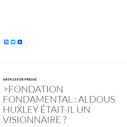
F
T
a
w
c
i
e
t
b
t
o
e
o
r
k
ARTICLES DE PRESSE
>FONDATION
FONDAMENTAL : ALDOUS
HUXLEY ÉTAIT-IL UN
VISIONNAIRE ?