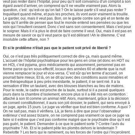
veut pas rester dans l’hôpital, pour peu qu’il soit convaincu d’un complot à son
égard avant d’arriver, on comprend qu’il ne veuille vraiment pas. Alors la
question, c’est : qu’est-ce qu’on fait ? On le laisse partir s’il veut pas rester ?
Inquiétant quand même, et puis les proches, ils vont avoir vraiment la trouille.
Le garder, oui, mais il veut pas. Bon, on le garde contre son gré et on tente de
faire qu’il arrête de penser que tout le monde entend ses pensées ou que les
voix qui l’insultent cessent. Donc c’est sans son consentement. Mais c’est pour
le soigner. Mais il n’a plus le droit de faire comme il veut. Oui, mais il est pas en
mesure de savoir ce qu’il veut parce qu’il est délirant ! Ah le dilemme. C’est
insoluble cette affaire, non ?
Et si le problème n’était pas que le patient soit privé de liberté ?
Oui, ce n’est pas très politiquement correct de dire ça, mais quand même.
L’accueil de l’hôpital psychiatrique pour les gens en crise (et donc en HDT ou
en HO), c’est pyjama, gros médicaments qui assomment, personnel pas en
forme parce qu’en sous-effectif, locaux des années 60 et attente que la nuit
vienne remplacer le jour et vice-versa. C’est sûr qu’en terme d’accueil, on
pourrait faire mieux. Et là, on se dit qu’avec des conditions aussi minables et
une thérapeutique à peu près inexistante, le patient, il se sent nié. Il a la
sensation d’être un taulard, avec des blouses blanches au lieu de matons.
Pour le reste, le cadre est proche de la taule, surtout si il a passé quelques
jours dans la chambre d’isolement, encore plus si il a été mis en contention :
attaché à son lit comme un animal rétif. Alors, maintenant, grâce à la décision
du conseil constitutionnel, il aura son joli dossier, le patient, qui sera envoyé à
un juge, après 15 jours. Le juge va vérifier que tout est bien conforme. A quoi ?
On ne sait pas, mais il vérifiera. Là, je tiens à dire que pour l’observateur
extérieur c’est assez bizarre, on ne comprend pas vraiment ce que ce juge va
faire si il estime que c’est pas conforme malgré que le psychiatre dise qu’il est
pas guéri, le patient. Demander à ce que le patient sorte ? Contre l’avis du
psychiatre ? Ah. Et si le patient pète les plombs dehors le lendemain ?
Rebelotte ? Les tiers qui le ramènent, ou les forces de l’ordre qui l’incarcèrent.