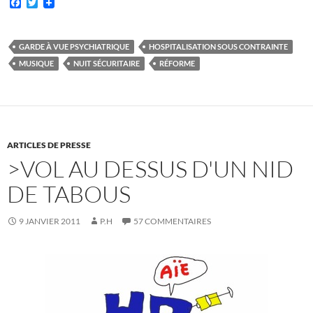
F
T
a
w
c
i
e
t
b
t
GARDE À VUE PSYCHIATRIQUE
HOSPITALISATION SOUS CONTRAINTE
o
e
MUSIQUE
NUIT SÉCURITAIRE
RÉFORME
o
r
k
ARTICLES DE PRESSE
>VOL AU DESSUS D'UN NID
DE TABOUS
9 JANVIER 2011
P.H
57 COMMENTAIRES