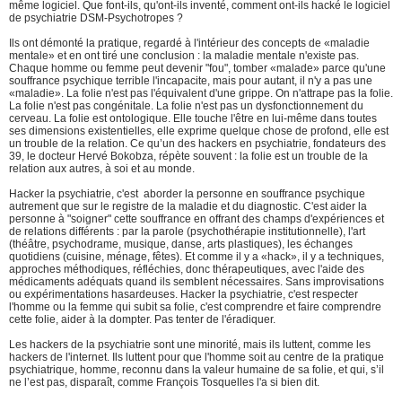
même logiciel. Que font-ils, qu'ont-ils inventé, comment ont-ils hacké le logiciel
de psychiatrie DSM-Psychotropes ?
Ils ont démonté la pratique, regardé à l'intérieur des concepts de «maladie
mentale» et en ont tiré une conclusion : la maladie mentale n'existe pas.
Chaque homme ou femme peut devenir "fou", tomber «malade» parce qu'une
souffrance psychique terrible l'incapacite, mais pour autant, il n'y a pas une
«maladie». La folie n'est pas l'équivalent d'une grippe. On n'attrape pas la folie.
La folie n'est pas congénitale. La folie n'est pas un dysfonctionnement du
cerveau. La folie est ontologique. Elle touche l'être en lui-même dans toutes
ses dimensions existentielles, elle exprime quelque chose de profond, elle est
un trouble de la relation. Ce qu’un des hackers en psychiatrie, fondateurs des
39, le docteur Hervé Bokobza, répète souvent : la folie est un trouble de la
relation aux autres, à soi et au monde.
Hacker la psychiatrie, c'est aborder la personne en souffrance psychique
autrement que sur le registre de la maladie et du diagnostic. C'est aider la
personne à "soigner" cette souffrance en offrant des champs d'expériences et
de relations différents : par la parole (psychothérapie institutionnelle), l'art
(théâtre, psychodrame, musique, danse, arts plastiques), les échanges
quotidiens (cuisine, ménage, fêtes). Et comme il y a «hack», il y a techniques,
approches méthodiques, réfléchies, donc thérapeutiques, avec l'aide des
médicaments adéquats quand ils semblent nécessaires. Sans improvisations
ou expérimentations hasardeuses. Hacker la psychiatrie, c'est respecter
l'homme ou la femme qui subit sa folie, c'est comprendre et faire comprendre
cette folie, aider à la dompter. Pas tenter de l'éradiquer.
Les hackers de la psychiatrie sont une minorité, mais ils luttent, comme les
hackers de l'internet. Ils luttent pour que l'homme soit au centre de la pratique
psychiatrique, homme, reconnu dans la valeur humaine de sa folie, et qui, s’il
ne l’est pas, disparaît, comme François Tosquelles l'a si bien dit.