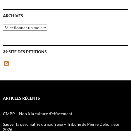
ARCHIVES
Archives
39 SITE DES PÉTITIONS
F
e
e
d
ARTICLES RÉCENTS
CMPP – Non à la culture d’effacement
Sauver la psychiatrie du naufrage – Tribune de Pierre Delion, été
2026