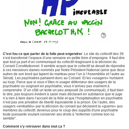
C’est fou ce que parler de la folie peut engendrer
. Le site du collectif des 39
s’est transformé l’espace d’une semaine en petite foire d’empoigne. Il faut dire
que tout ça part d’un communiqué du collectif réagissant à la décision du
Conseil Constitutionnel. Il semble acquis que le collectif se devait de répondre
à ces messieurs dames nommés par Notre Président National (ainsi que deux
autres de son bord qui tapent du marteau pour l’un à l’Assemblée et l’autre au
Sénat). Les psychiatres parlaient donc au Conseil. Et les «usagers» hurlaient
au loup. Parce que si vous n’êtes ni usager défenseur des usagers de la
psychiatrie ou soignant en psychiatrie, vous n’arrivez pas vraiment à
comprendre. D’un côté un texte un peu ampoulé (le communiqué), il faut bien
le dire, pas toujours évident à saisir mais déclarant en substance que le juge
n’a rien à faire dans l’accueil de la folie et que l’hospitalisation en psychiatrie
n’est pas une privation de liberté équivalente à la prison. De l’autre, des
usagers «emballés» par la décision du conseil qui déclarent la «guerre» aux
membres du collectif, devenus pour le coup des suppôts d'une psychiatrie
toute puissante voulant conserver ses droits à "enfermer comme bon lui
semble".
Comment s’y retrouver dans tout ça ?