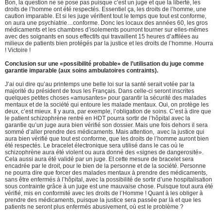
Bon, la question ne se pose pas puisque c’est un juge et que la liberté, les
droits de l’homme ont été respectés. Essentiel ça, les droits de l’homme, une
caution imparable. Et si les juge vérifient tout le temps que tout est conforme,
on aura une psychiatrie…conforme. Donc les locaux des années 60, les gros
médicaments et les chambres d’isolements pourront tourner sur elles-mêmes
avec des soignants en sous effectifs qui travaillent 15 heures d’affilées au
milieux de patients bien protégés par la justice et les droits de l’homme. Hourra
! Victoire !
Conclusion sur une «possibilité probable» de l’utilisation du juge comme
garantie imparable (aux soins ambulatoires contraints).
J’ai ouï dire qu’au printemps une belle loi sur la santé serait votée par la
majorité du président de tous les Français. Dans celle-ci seront inscrites
quelques petites choses «amusantes» pour garantir la sécurité des malades
mentaux et de la société qui entoure les malade mentaux. Oui, on protège les
deux, c’est mieux. Il y aura, par exemple, l’obligation de soins. C’est à dire que
le patient schizophrène rentré en HDT pourra sortir de l’hôpital avec la
garantie qu’un juge aura bien vérifié son dossier. Mais une fois dehors il sera
sommé d’aller prendre des médicaments. Mais attention, avec la justice qui
aura bien vérifié que tout est conforme, que les droits de l’homme auront bien
été respectés. Le bracelet électronique sera utilisé dans le cas où le
schizophrène aura été violent ou aura donné des «signes de dangerosité».
Cela aussi aura été validé par un juge. Et cette mesure de bracelet sera
encadrée par le droit, pour le bien de la personne et de la société. Personne
ne pourra dire que forcer des malades mentaux à prendre des médicaments,
sans être enfermés à l’hôpital, avec la possibilité de sortir d’une hospitalisation
sous contrainte grâce à un juge est une mauvaise chose. Puisque tout aura été
vérifié, mis en conformité avec les droits de l’Homme ! Quant à les obliger à
prendre des médicaments, puisque la justice sera passée par là et que les
patients ne seront plus enfermés abusivement, où est le problème ?