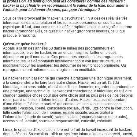
la profession, au point qu'on peut les considérer comme des hackers :
hacker la psychiatrie, en reconnaissant la valeur de la folie, pour aider à
l’adoucir, pour lui donner du sens, pas pour l'éradiquer ?
Sous ce titre provocant de "hacker la psychiatrie", il y a des des réalités très
intéressantes dans la relation et les soins aux personnes en souffrance
psychique. Il faut, pour commencer, définir rapidement ce que signifie le terme
hacker (prononcer aké), ce qu'est un hacker (prononcer akeure), celui qui
pratique le hacking.
Qu’est-ce qu’un hacker ?
Apparu à la fin des années 60 dans le milieu des programmeurs en
informatique, le verbe hacker, en américain, signifie, tailler en pièces,
découper en petit morceaux. Ces personnes prenaient des programmes
informatiques, les démontaient littéralement pour voir leur structure, les
modifiaient pour les améliorer, les détourner de leur fonction originelle. Ou
reprogrammaient entièrement un logiciel non modifiable.
Le hacker est un passionné qui cherche à pratiquer une technique autrement,
à la comprendre, à lui faire faire autre chose. Hacker est un art, l'art du
bidouillage au sens noble, c'est à dire d'oser démonter, regarder en profondeur
une pratique, une technique. Hacker c'est chercher pour bidouiller, c'est à dire
changer quelque chose pour que cette chose soit au plus près de nos besoins
réels, pas à un besoin déterminé par d'autres. Hacker est aussi dépendant
d'une éthique, "l'éthique hacker" qui contient en substance les concepts
suivants : Passion, liberté, conscience sociale, vérité, lutte contre la corruption,
lutte contre l’aliénation de l’homme, égalité sociale, accès gratuit à
l’information (liberté de savoir), valeur sociale (reconnaissance entre pairs),
accessibilité, activité, soucis de responsabilité, curiosité, créativité.
Linux, le système d'exploitation libre est le fruit du travail incessant de hackers
depuis 20 ans. Sa vocation : offrir un système informatique sans brevet, ouvert,