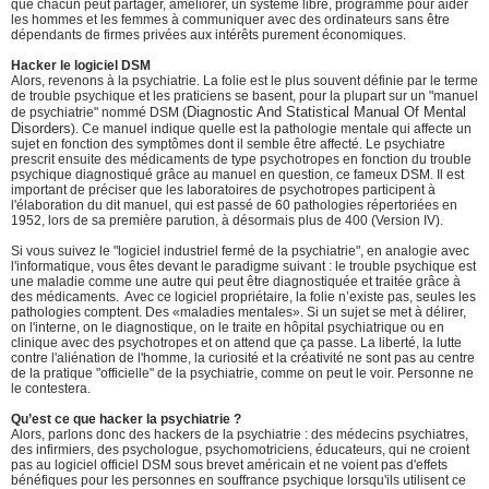
que chacun peut partager, améliorer, un système libre, programmé pour aider
les hommes et les femmes à communiquer avec des ordinateurs sans être
dépendants de firmes privées aux intérêts purement économiques.
Hacker le logiciel DSM
Alors, revenons à la psychiatrie. La folie est le plus souvent définie par le terme
de trouble psychique et les praticiens se basent, pour la plupart sur un "manuel
Diagnostic And Statistical Manual Of Mental
de psychiatrie" nommé DSM (
Disorders
). Ce manuel indique quelle est la pathologie mentale qui affecte un
sujet en fonction des symptômes dont il semble être affecté. Le psychiatre
prescrit ensuite des médicaments de type psychotropes en fonction du trouble
psychique diagnostiqué grâce au manuel en question, ce fameux DSM. Il est
important de préciser que les laboratoires de psychotropes participent à
l'élaboration du dit manuel, qui est passé de 60 pathologies répertoriées en
1952, lors de sa première parution, à désormais plus de 400 (Version IV).
Si vous suivez le "logiciel industriel fermé de la psychiatrie", en analogie avec
l'informatique, vous êtes devant le paradigme suivant : le trouble psychique est
une maladie comme une autre qui peut être diagnostiquée et traitée grâce à
des médicaments. Avec ce logiciel propriétaire, la folie n’existe pas, seules les
pathologies comptent. Des «maladies mentales». Si un sujet se met à délirer,
on l'interne, on le diagnostique, on le traite en hôpital psychiatrique ou en
clinique avec des psychotropes et on attend que ça passe. La liberté, la lutte
contre l'aliénation de l'homme, la curiosité et la créativité ne sont pas au centre
de la pratique "officielle" de la psychiatrie, comme on peut le voir. Personne ne
le contestera.
Qu’est ce que hacker la psychiatrie ?
Alors, parlons donc des hackers de la psychiatrie : des médecins psychiatres,
des infirmiers, des psychologue, psychomotriciens, éducateurs, qui ne croient
pas au logiciel officiel DSM sous brevet américain et ne voient pas d'effets
bénéfiques pour les personnes en souffrance psychique lorsqu'ils utilisent ce