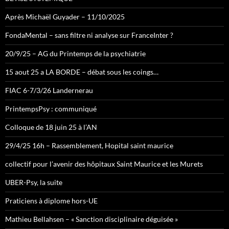
Après Michaël Guyader – 11/10/2025
FondaMental – sans filtre ni analyse sur FranceInter ?
20/9/25 – AG du Printemps de la psychiatrie
15 aout 25 a LA BORDE – débat sous les coings…
FIAC 6-7/3/26 Landernerau
PrintempsPsy : communiqué
Colloque de 18 juin 25 à l’AN
29/4/25 16h – Rassemblement, Hopital saint maurice
collectif pour l’avenir des hôpitaux Saint Maurice et les Murets
UBER-Psy, la suite
Praticiens à diplome hors-UE
Mathieu Bellahsen – « Sanction disciplinaire déguisée »